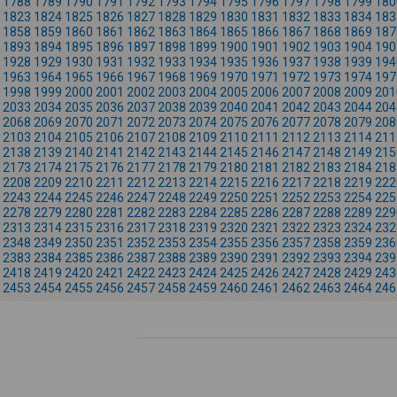
1788
1789
1790
1791
1792
1793
1794
1795
1796
1797
1798
1799
180
1823
1824
1825
1826
1827
1828
1829
1830
1831
1832
1833
1834
183
1858
1859
1860
1861
1862
1863
1864
1865
1866
1867
1868
1869
187
1893
1894
1895
1896
1897
1898
1899
1900
1901
1902
1903
1904
190
1928
1929
1930
1931
1932
1933
1934
1935
1936
1937
1938
1939
194
1963
1964
1965
1966
1967
1968
1969
1970
1971
1972
1973
1974
197
1998
1999
2000
2001
2002
2003
2004
2005
2006
2007
2008
2009
201
2033
2034
2035
2036
2037
2038
2039
2040
2041
2042
2043
2044
204
2068
2069
2070
2071
2072
2073
2074
2075
2076
2077
2078
2079
208
2103
2104
2105
2106
2107
2108
2109
2110
2111
2112
2113
2114
211
2138
2139
2140
2141
2142
2143
2144
2145
2146
2147
2148
2149
215
2173
2174
2175
2176
2177
2178
2179
2180
2181
2182
2183
2184
218
2208
2209
2210
2211
2212
2213
2214
2215
2216
2217
2218
2219
222
2243
2244
2245
2246
2247
2248
2249
2250
2251
2252
2253
2254
225
2278
2279
2280
2281
2282
2283
2284
2285
2286
2287
2288
2289
229
2313
2314
2315
2316
2317
2318
2319
2320
2321
2322
2323
2324
232
2348
2349
2350
2351
2352
2353
2354
2355
2356
2357
2358
2359
236
2383
2384
2385
2386
2387
2388
2389
2390
2391
2392
2393
2394
239
2418
2419
2420
2421
2422
2423
2424
2425
2426
2427
2428
2429
243
2453
2454
2455
2456
2457
2458
2459
2460
2461
2462
2463
2464
246