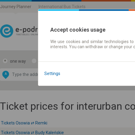
Journey Planner
International Bus Tickets
Accept cookies usage
We use cookies and similar technologies to 
Journey planner | Ticke
interests. You can withdraw or change your 
one way
return
Data CC-BY-SA
by
Settings
A
B
OpenStreetMap
GeoLite data by
e map
MaxMind
Ticket prices for interurban 
Tickets Osowia ⇄ Remki
Tickets Osowia ⇄ Budy Kaleńskie