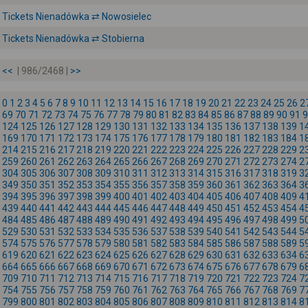
Tickets Nienadówka ⇄ Nowosielec
Tickets Nienadówka ⇄ Stobierna
<<
| 986/2468 |
>>
0
1
2
3
4
5
6
7
8
9
10
11
12
13
14
15
16
17
18
19
20
21
22
23
24
25
26
2
69
70
71
72
73
74
75
76
77
78
79
80
81
82
83
84
85
86
87
88
89
90
91
9
124
125
126
127
128
129
130
131
132
133
134
135
136
137
138
139
1
169
170
171
172
173
174
175
176
177
178
179
180
181
182
183
184
1
214
215
216
217
218
219
220
221
222
223
224
225
226
227
228
229
2
259
260
261
262
263
264
265
266
267
268
269
270
271
272
273
274
2
304
305
306
307
308
309
310
311
312
313
314
315
316
317
318
319
3
349
350
351
352
353
354
355
356
357
358
359
360
361
362
363
364
3
394
395
396
397
398
399
400
401
402
403
404
405
406
407
408
409
4
439
440
441
442
443
444
445
446
447
448
449
450
451
452
453
454
4
484
485
486
487
488
489
490
491
492
493
494
495
496
497
498
499
5
529
530
531
532
533
534
535
536
537
538
539
540
541
542
543
544
5
574
575
576
577
578
579
580
581
582
583
584
585
586
587
588
589
5
619
620
621
622
623
624
625
626
627
628
629
630
631
632
633
634
6
664
665
666
667
668
669
670
671
672
673
674
675
676
677
678
679
6
709
710
711
712
713
714
715
716
717
718
719
720
721
722
723
724
7
754
755
756
757
758
759
760
761
762
763
764
765
766
767
768
769
7
799
800
801
802
803
804
805
806
807
808
809
810
811
812
813
814
8