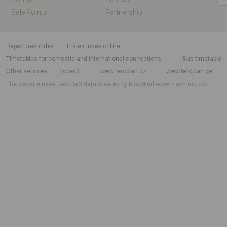
Sale Points
Partnership
departures index
Prices index online
Timetables for domestic and international connections
Bus timetable
Other services
hoper.pl
www.teroplan.cz
www.teroplan.de
The website uses GeoLite2 data created by MaxMind
www.maxmind.com