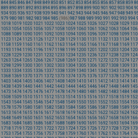
844
845
846
847
848
849
850
851
852
853
854
855
856
857
858
859
8
889
890
891
892
893
894
895
896
897
898
899
900
901
902
903
904
9
934
935
936
937
938
939
940
941
942
943
944
945
946
947
948
949
9
979
980
981
982
983
984
985
(986)
987
988
989
990
991
992
993
994
1018
1019
1020
1021
1022
1023
1024
1025
1026
1027
1028
1029
103
1053
1054
1055
1056
1057
1058
1059
1060
1061
1062
1063
1064
106
1088
1089
1090
1091
1092
1093
1094
1095
1096
1097
1098
1099
110
1123
1124
1125
1126
1127
1128
1129
1130
1131
1132
1133
1134
113
1158
1159
1160
1161
1162
1163
1164
1165
1166
1167
1168
1169
117
1193
1194
1195
1196
1197
1198
1199
1200
1201
1202
1203
1204
120
1228
1229
1230
1231
1232
1233
1234
1235
1236
1237
1238
1239
124
1263
1264
1265
1266
1267
1268
1269
1270
1271
1272
1273
1274
127
1298
1299
1300
1301
1302
1303
1304
1305
1306
1307
1308
1309
131
1333
1334
1335
1336
1337
1338
1339
1340
1341
1342
1343
1344
134
1368
1369
1370
1371
1372
1373
1374
1375
1376
1377
1378
1379
138
1403
1404
1405
1406
1407
1408
1409
1410
1411
1412
1413
1414
141
1438
1439
1440
1441
1442
1443
1444
1445
1446
1447
1448
1449
145
1473
1474
1475
1476
1477
1478
1479
1480
1481
1482
1483
1484
148
1508
1509
1510
1511
1512
1513
1514
1515
1516
1517
1518
1519
152
1543
1544
1545
1546
1547
1548
1549
1550
1551
1552
1553
1554
155
1578
1579
1580
1581
1582
1583
1584
1585
1586
1587
1588
1589
159
1613
1614
1615
1616
1617
1618
1619
1620
1621
1622
1623
1624
162
1648
1649
1650
1651
1652
1653
1654
1655
1656
1657
1658
1659
166
1683
1684
1685
1686
1687
1688
1689
1690
1691
1692
1693
1694
169
1718
1719
1720
1721
1722
1723
1724
1725
1726
1727
1728
1729
173
1753
1754
1755
1756
1757
1758
1759
1760
1761
1762
1763
1764
176