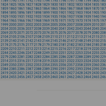
1789
1790
1791
1792
1793
1794
1795
1796
1797
1798
1799
1800
180
1824
1825
1826
1827
1828
1829
1830
1831
1832
1833
1834
1835
183
1859
1860
1861
1862
1863
1864
1865
1866
1867
1868
1869
1870
187
1894
1895
1896
1897
1898
1899
1900
1901
1902
1903
1904
1905
190
1929
1930
1931
1932
1933
1934
1935
1936
1937
1938
1939
1940
194
1964
1965
1966
1967
1968
1969
1970
1971
1972
1973
1974
1975
197
1999
2000
2001
2002
2003
2004
2005
2006
2007
2008
2009
2010
201
2034
2035
2036
2037
2038
2039
2040
2041
2042
2043
2044
2045
204
2069
2070
2071
2072
2073
2074
2075
2076
2077
2078
2079
2080
208
2104
2105
2106
2107
2108
2109
2110
2111
2112
2113
2114
2115
211
2139
2140
2141
2142
2143
2144
2145
2146
2147
2148
2149
2150
215
2174
2175
2176
2177
2178
2179
2180
2181
2182
2183
2184
2185
218
2209
2210
2211
2212
2213
2214
2215
2216
2217
2218
2219
2220
222
2244
2245
2246
2247
2248
2249
2250
2251
2252
2253
2254
2255
225
2279
2280
2281
2282
2283
2284
2285
2286
2287
2288
2289
2290
229
2314
2315
2316
2317
2318
2319
2320
2321
2322
2323
2324
2325
232
2349
2350
2351
2352
2353
2354
2355
2356
2357
2358
2359
2360
236
2384
2385
2386
2387
2388
2389
2390
2391
2392
2393
2394
2395
239
2419
2420
2421
2422
2423
2424
2425
2426
2427
2428
2429
2430
243
2454
2455
2456
2457
2458
2459
2460
2461
2462
2463
2464
2465
246