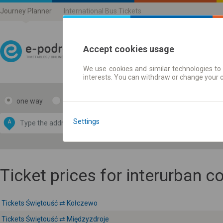
Journey Planner
International Bus Tickets
Accept cookies usage
We use cookies and similar technologies to 
Journey planner | Ticke
interests. You can withdraw or change your 
one way
return
Data CC-BY-SA
by
Settings
A
B
OpenStreetMap
GeoLite data by
e map
MaxMind
Ticket prices for interurban 
Tickets Świętouść ⇄ Kołczewo
Tickets Świętouść ⇄ Międzyzdroje