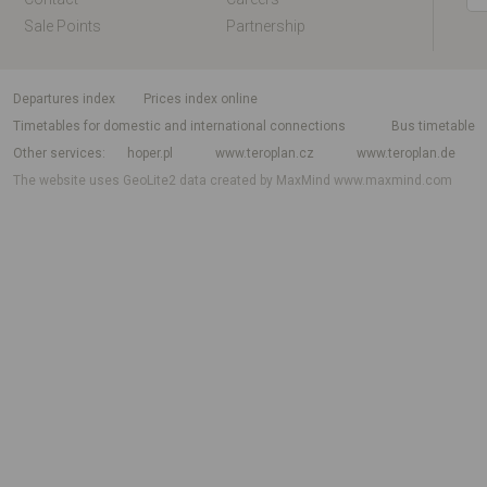
Sale Points
Partnership
departures index
Prices index online
Timetables for domestic and international connections
Bus timetable
Other services
hoper.pl
www.teroplan.cz
www.teroplan.de
The website uses GeoLite2 data created by MaxMind
www.maxmind.com