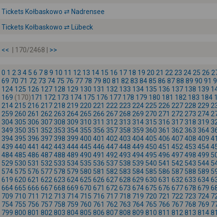
Tickets Kołbaskowo ⇄ Nadrensee
Tickets Kołbaskowo ⇄ Lübeck
<<
| 170/2468 |
>>
0
1
2
3
4
5
6
7
8
9
10
11
12
13
14
15
16
17
18
19
20
21
22
23
24
25
26
2
69
70
71
72
73
74
75
76
77
78
79
80
81
82
83
84
85
86
87
88
89
90
91
9
124
125
126
127
128
129
130
131
132
133
134
135
136
137
138
139
1
169
(170)
171
172
173
174
175
176
177
178
179
180
181
182
183
184
214
215
216
217
218
219
220
221
222
223
224
225
226
227
228
229
2
259
260
261
262
263
264
265
266
267
268
269
270
271
272
273
274
2
304
305
306
307
308
309
310
311
312
313
314
315
316
317
318
319
3
349
350
351
352
353
354
355
356
357
358
359
360
361
362
363
364
3
394
395
396
397
398
399
400
401
402
403
404
405
406
407
408
409
4
439
440
441
442
443
444
445
446
447
448
449
450
451
452
453
454
4
484
485
486
487
488
489
490
491
492
493
494
495
496
497
498
499
5
529
530
531
532
533
534
535
536
537
538
539
540
541
542
543
544
5
574
575
576
577
578
579
580
581
582
583
584
585
586
587
588
589
5
619
620
621
622
623
624
625
626
627
628
629
630
631
632
633
634
6
664
665
666
667
668
669
670
671
672
673
674
675
676
677
678
679
6
709
710
711
712
713
714
715
716
717
718
719
720
721
722
723
724
7
754
755
756
757
758
759
760
761
762
763
764
765
766
767
768
769
7
799
800
801
802
803
804
805
806
807
808
809
810
811
812
813
814
8