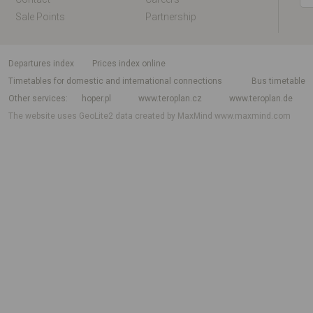
Sale Points
Partnership
departures index
Prices index online
Timetables for domestic and international connections
Bus timetable
Other services
hoper.pl
www.teroplan.cz
www.teroplan.de
The website uses GeoLite2 data created by MaxMind
www.maxmind.com