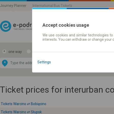
Journey Planner
International Bus Tickets
Accept cookies usage
We use cookies and similar technologies to 
Journey planner | Ticke
interests. You can withdraw or change your 
one way
return
Data CC-BY-SA
by
Settings
A
B
OpenStreetMap
GeoLite data by
e map
MaxMind
Ticket prices for interurban 
Tickets Warcino ⇄ Bobięcino
Tickets Warcino ⇄ Słupsk