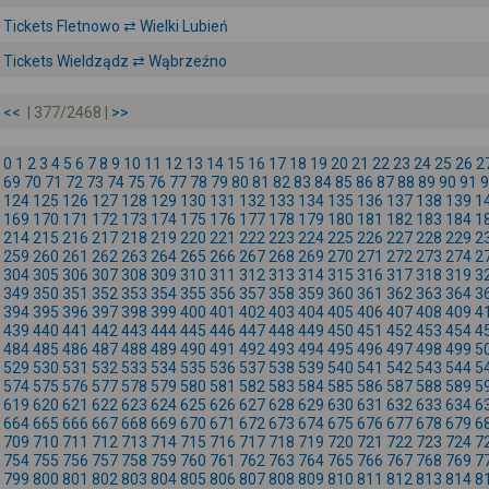
Tickets Fletnowo ⇄ Wielki Lubień
Tickets Wieldządz ⇄ Wąbrzeźno
<<
| 377/2468 |
>>
0
1
2
3
4
5
6
7
8
9
10
11
12
13
14
15
16
17
18
19
20
21
22
23
24
25
26
2
69
70
71
72
73
74
75
76
77
78
79
80
81
82
83
84
85
86
87
88
89
90
91
9
124
125
126
127
128
129
130
131
132
133
134
135
136
137
138
139
1
169
170
171
172
173
174
175
176
177
178
179
180
181
182
183
184
1
214
215
216
217
218
219
220
221
222
223
224
225
226
227
228
229
2
259
260
261
262
263
264
265
266
267
268
269
270
271
272
273
274
2
304
305
306
307
308
309
310
311
312
313
314
315
316
317
318
319
3
349
350
351
352
353
354
355
356
357
358
359
360
361
362
363
364
3
394
395
396
397
398
399
400
401
402
403
404
405
406
407
408
409
4
439
440
441
442
443
444
445
446
447
448
449
450
451
452
453
454
4
484
485
486
487
488
489
490
491
492
493
494
495
496
497
498
499
5
529
530
531
532
533
534
535
536
537
538
539
540
541
542
543
544
5
574
575
576
577
578
579
580
581
582
583
584
585
586
587
588
589
5
619
620
621
622
623
624
625
626
627
628
629
630
631
632
633
634
6
664
665
666
667
668
669
670
671
672
673
674
675
676
677
678
679
6
709
710
711
712
713
714
715
716
717
718
719
720
721
722
723
724
7
754
755
756
757
758
759
760
761
762
763
764
765
766
767
768
769
7
799
800
801
802
803
804
805
806
807
808
809
810
811
812
813
814
8