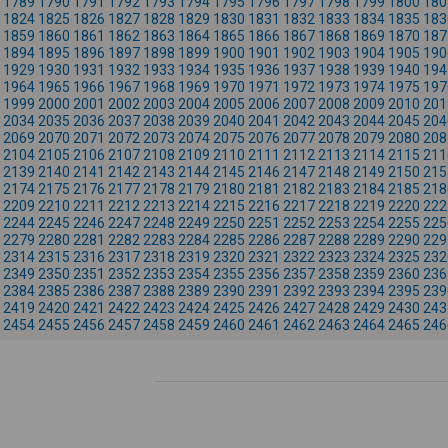
1789
1790
1791
1792
1793
1794
1795
1796
1797
1798
1799
1800
180
1824
1825
1826
1827
1828
1829
1830
1831
1832
1833
1834
1835
183
1859
1860
1861
1862
1863
1864
1865
1866
1867
1868
1869
1870
187
1894
1895
1896
1897
1898
1899
1900
1901
1902
1903
1904
1905
190
1929
1930
1931
1932
1933
1934
1935
1936
1937
1938
1939
1940
194
1964
1965
1966
1967
1968
1969
1970
1971
1972
1973
1974
1975
197
1999
2000
2001
2002
2003
2004
2005
2006
2007
2008
2009
2010
201
2034
2035
2036
2037
2038
2039
2040
2041
2042
2043
2044
2045
204
2069
2070
2071
2072
2073
2074
2075
2076
2077
2078
2079
2080
208
2104
2105
2106
2107
2108
2109
2110
2111
2112
2113
2114
2115
211
2139
2140
2141
2142
2143
2144
2145
2146
2147
2148
2149
2150
215
2174
2175
2176
2177
2178
2179
2180
2181
2182
2183
2184
2185
218
2209
2210
2211
2212
2213
2214
2215
2216
2217
2218
2219
2220
222
2244
2245
2246
2247
2248
2249
2250
2251
2252
2253
2254
2255
225
2279
2280
2281
2282
2283
2284
2285
2286
2287
2288
2289
2290
229
2314
2315
2316
2317
2318
2319
2320
2321
2322
2323
2324
2325
232
2349
2350
2351
2352
2353
2354
2355
2356
2357
2358
2359
2360
236
2384
2385
2386
2387
2388
2389
2390
2391
2392
2393
2394
2395
239
2419
2420
2421
2422
2423
2424
2425
2426
2427
2428
2429
2430
243
2454
2455
2456
2457
2458
2459
2460
2461
2462
2463
2464
2465
246