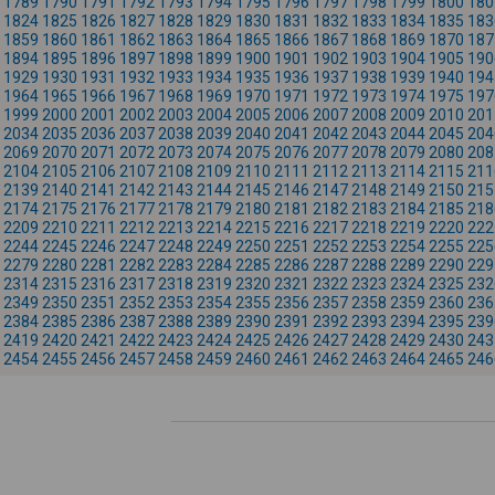
1789
1790
1791
1792
1793
1794
1795
1796
1797
1798
1799
1800
180
1824
1825
1826
1827
1828
1829
1830
1831
1832
1833
1834
1835
183
1859
1860
1861
1862
1863
1864
1865
1866
1867
1868
1869
1870
187
1894
1895
1896
1897
1898
1899
1900
1901
1902
1903
1904
1905
190
1929
1930
1931
1932
1933
1934
1935
1936
1937
1938
1939
1940
194
1964
1965
1966
1967
1968
1969
1970
1971
1972
1973
1974
1975
197
1999
2000
2001
2002
2003
2004
2005
2006
2007
2008
2009
2010
201
2034
2035
2036
2037
2038
2039
2040
2041
2042
2043
2044
2045
204
2069
2070
2071
2072
2073
2074
2075
2076
2077
2078
2079
2080
208
2104
2105
2106
2107
2108
2109
2110
2111
2112
2113
2114
2115
211
2139
2140
2141
2142
2143
2144
2145
2146
2147
2148
2149
2150
215
2174
2175
2176
2177
2178
2179
2180
2181
2182
2183
2184
2185
218
2209
2210
2211
2212
2213
2214
2215
2216
2217
2218
2219
2220
222
2244
2245
2246
2247
2248
2249
2250
2251
2252
2253
2254
2255
225
2279
2280
2281
2282
2283
2284
2285
2286
2287
2288
2289
2290
229
2314
2315
2316
2317
2318
2319
2320
2321
2322
2323
2324
2325
232
2349
2350
2351
2352
2353
2354
2355
2356
2357
2358
2359
2360
236
2384
2385
2386
2387
2388
2389
2390
2391
2392
2393
2394
2395
239
2419
2420
2421
2422
2423
2424
2425
2426
2427
2428
2429
2430
243
2454
2455
2456
2457
2458
2459
2460
2461
2462
2463
2464
2465
246