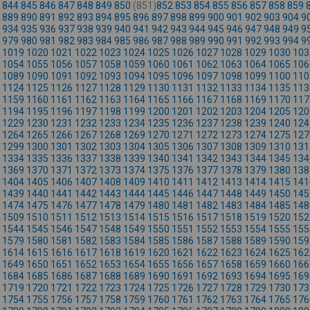
844
845
846
847
848
849
850
(851)
852
853
854
855
856
857
858
859
889
890
891
892
893
894
895
896
897
898
899
900
901
902
903
904
9
934
935
936
937
938
939
940
941
942
943
944
945
946
947
948
949
9
979
980
981
982
983
984
985
986
987
988
989
990
991
992
993
994
9
1019
1020
1021
1022
1023
1024
1025
1026
1027
1028
1029
1030
103
1054
1055
1056
1057
1058
1059
1060
1061
1062
1063
1064
1065
106
1089
1090
1091
1092
1093
1094
1095
1096
1097
1098
1099
1100
110
1124
1125
1126
1127
1128
1129
1130
1131
1132
1133
1134
1135
113
1159
1160
1161
1162
1163
1164
1165
1166
1167
1168
1169
1170
117
1194
1195
1196
1197
1198
1199
1200
1201
1202
1203
1204
1205
120
1229
1230
1231
1232
1233
1234
1235
1236
1237
1238
1239
1240
124
1264
1265
1266
1267
1268
1269
1270
1271
1272
1273
1274
1275
127
1299
1300
1301
1302
1303
1304
1305
1306
1307
1308
1309
1310
131
1334
1335
1336
1337
1338
1339
1340
1341
1342
1343
1344
1345
134
1369
1370
1371
1372
1373
1374
1375
1376
1377
1378
1379
1380
138
1404
1405
1406
1407
1408
1409
1410
1411
1412
1413
1414
1415
141
1439
1440
1441
1442
1443
1444
1445
1446
1447
1448
1449
1450
145
1474
1475
1476
1477
1478
1479
1480
1481
1482
1483
1484
1485
148
1509
1510
1511
1512
1513
1514
1515
1516
1517
1518
1519
1520
152
1544
1545
1546
1547
1548
1549
1550
1551
1552
1553
1554
1555
155
1579
1580
1581
1582
1583
1584
1585
1586
1587
1588
1589
1590
159
1614
1615
1616
1617
1618
1619
1620
1621
1622
1623
1624
1625
162
1649
1650
1651
1652
1653
1654
1655
1656
1657
1658
1659
1660
166
1684
1685
1686
1687
1688
1689
1690
1691
1692
1693
1694
1695
169
1719
1720
1721
1722
1723
1724
1725
1726
1727
1728
1729
1730
173
1754
1755
1756
1757
1758
1759
1760
1761
1762
1763
1764
1765
176