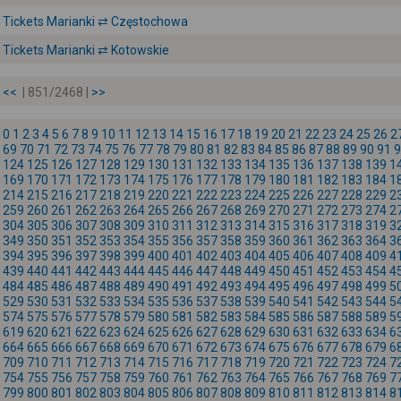
Tickets Marianki ⇄ Częstochowa
Tickets Marianki ⇄ Kotowskie
<<
| 851/2468 |
>>
0
1
2
3
4
5
6
7
8
9
10
11
12
13
14
15
16
17
18
19
20
21
22
23
24
25
26
2
69
70
71
72
73
74
75
76
77
78
79
80
81
82
83
84
85
86
87
88
89
90
91
9
124
125
126
127
128
129
130
131
132
133
134
135
136
137
138
139
1
169
170
171
172
173
174
175
176
177
178
179
180
181
182
183
184
1
214
215
216
217
218
219
220
221
222
223
224
225
226
227
228
229
2
259
260
261
262
263
264
265
266
267
268
269
270
271
272
273
274
2
304
305
306
307
308
309
310
311
312
313
314
315
316
317
318
319
3
349
350
351
352
353
354
355
356
357
358
359
360
361
362
363
364
3
394
395
396
397
398
399
400
401
402
403
404
405
406
407
408
409
4
439
440
441
442
443
444
445
446
447
448
449
450
451
452
453
454
4
484
485
486
487
488
489
490
491
492
493
494
495
496
497
498
499
5
529
530
531
532
533
534
535
536
537
538
539
540
541
542
543
544
5
574
575
576
577
578
579
580
581
582
583
584
585
586
587
588
589
5
619
620
621
622
623
624
625
626
627
628
629
630
631
632
633
634
6
664
665
666
667
668
669
670
671
672
673
674
675
676
677
678
679
6
709
710
711
712
713
714
715
716
717
718
719
720
721
722
723
724
7
754
755
756
757
758
759
760
761
762
763
764
765
766
767
768
769
7
799
800
801
802
803
804
805
806
807
808
809
810
811
812
813
814
8