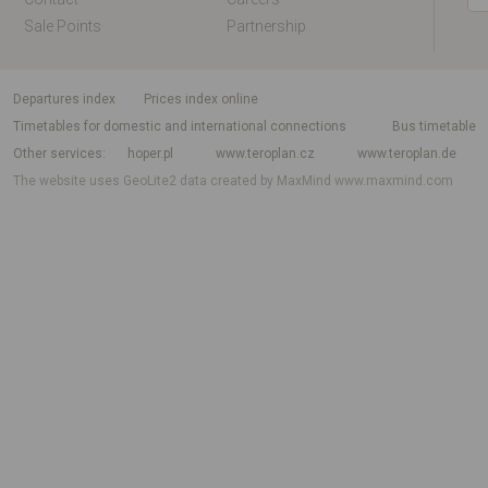
Sale Points
Partnership
departures index
Prices index online
Timetables for domestic and international connections
Bus timetable
Other services
hoper.pl
www.teroplan.cz
www.teroplan.de
The website uses GeoLite2 data created by MaxMind
www.maxmind.com