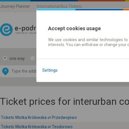
Journey Planner
International Bus Tickets
Accept cookies usage
We use cookies and similar technologies to 
Journey planner | Ticke
interests. You can withdraw or change your 
one way
return
Data CC-BY-SA
by
Settings
A
B
OpenStreetMap
GeoLite data by
e map
MaxMind
Ticket prices for interurban 
Tickets Wistka Królewska ⇄ Przedwojewo
Tickets Wistka Królewska ⇄ Teodorowo