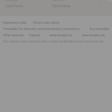
Sale Points
Partnership
departures index
Prices index online
Timetables for domestic and international connections
Bus timetable
Other services
hoper.pl
www.teroplan.cz
www.teroplan.de
The website uses GeoLite2 data created by MaxMind
www.maxmind.com