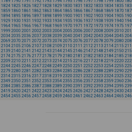
1789
1790
1791
1792
1793
1794
1795
1796
1797
1798
1799
1800
180
1824
1825
1826
1827
1828
1829
1830
1831
1832
1833
1834
1835
183
1859
1860
1861
1862
1863
1864
1865
1866
1867
1868
1869
1870
187
1894
1895
1896
1897
1898
1899
1900
1901
1902
1903
1904
1905
190
1929
1930
1931
1932
1933
1934
1935
1936
1937
1938
1939
1940
194
1964
1965
1966
1967
1968
1969
1970
1971
1972
1973
1974
1975
197
1999
2000
2001
2002
2003
2004
2005
2006
2007
2008
2009
2010
201
2034
2035
2036
2037
2038
2039
2040
2041
2042
2043
2044
2045
204
2069
2070
2071
2072
2073
2074
2075
2076
2077
2078
2079
2080
208
2104
2105
2106
2107
2108
2109
2110
2111
2112
2113
2114
2115
211
2139
2140
2141
2142
2143
2144
2145
2146
2147
2148
2149
2150
215
2174
2175
2176
2177
2178
2179
2180
2181
2182
2183
2184
2185
218
2209
2210
2211
2212
2213
2214
2215
2216
2217
2218
2219
2220
222
2244
2245
2246
2247
2248
2249
2250
2251
2252
2253
2254
2255
225
2279
2280
2281
2282
2283
2284
2285
2286
2287
2288
2289
2290
229
2314
2315
2316
2317
2318
2319
2320
2321
2322
2323
2324
2325
232
2349
2350
2351
2352
2353
2354
2355
2356
2357
2358
2359
2360
236
2384
2385
2386
2387
2388
2389
2390
2391
2392
2393
2394
2395
239
2419
2420
2421
2422
2423
2424
2425
2426
2427
2428
2429
2430
243
2454
2455
2456
2457
2458
2459
2460
2461
2462
2463
2464
2465
246