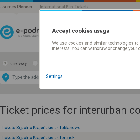
Journey Planner
International Bus Tickets
Accept cookies usage
We use cookies and similar technologies to 
Journey planner | Ticke
interests. You can withdraw or change your 
one way
return
Data CC-BY-SA
by
Settings
A
B
OpenStreetMap
GeoLite data by
e map
MaxMind
Ticket prices for interurban 
Tickets Sępólno Krajeńskie ⇄ Teklanowo
Tickets Sępólno Krajeńskie ⇄ Toninek