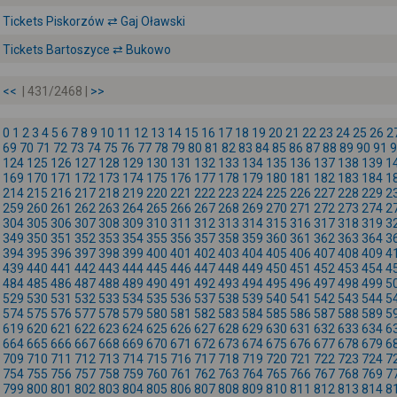
Tickets Piskorzów ⇄ Gaj Oławski
Tickets Bartoszyce ⇄ Bukowo
<<
| 431/2468 |
>>
0
1
2
3
4
5
6
7
8
9
10
11
12
13
14
15
16
17
18
19
20
21
22
23
24
25
26
2
69
70
71
72
73
74
75
76
77
78
79
80
81
82
83
84
85
86
87
88
89
90
91
9
124
125
126
127
128
129
130
131
132
133
134
135
136
137
138
139
1
169
170
171
172
173
174
175
176
177
178
179
180
181
182
183
184
1
214
215
216
217
218
219
220
221
222
223
224
225
226
227
228
229
2
259
260
261
262
263
264
265
266
267
268
269
270
271
272
273
274
2
304
305
306
307
308
309
310
311
312
313
314
315
316
317
318
319
3
349
350
351
352
353
354
355
356
357
358
359
360
361
362
363
364
3
394
395
396
397
398
399
400
401
402
403
404
405
406
407
408
409
4
439
440
441
442
443
444
445
446
447
448
449
450
451
452
453
454
4
484
485
486
487
488
489
490
491
492
493
494
495
496
497
498
499
5
529
530
531
532
533
534
535
536
537
538
539
540
541
542
543
544
5
574
575
576
577
578
579
580
581
582
583
584
585
586
587
588
589
5
619
620
621
622
623
624
625
626
627
628
629
630
631
632
633
634
6
664
665
666
667
668
669
670
671
672
673
674
675
676
677
678
679
6
709
710
711
712
713
714
715
716
717
718
719
720
721
722
723
724
7
754
755
756
757
758
759
760
761
762
763
764
765
766
767
768
769
7
799
800
801
802
803
804
805
806
807
808
809
810
811
812
813
814
8