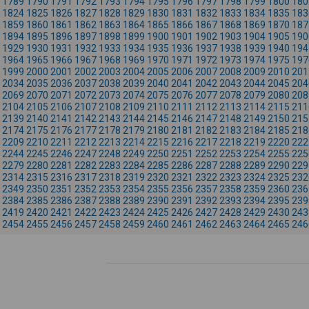
1789
1790
1791
1792
1793
1794
1795
1796
1797
1798
1799
1800
180
1824
1825
1826
1827
1828
1829
1830
1831
1832
1833
1834
1835
183
1859
1860
1861
1862
1863
1864
1865
1866
1867
1868
1869
1870
187
1894
1895
1896
1897
1898
1899
1900
1901
1902
1903
1904
1905
190
1929
1930
1931
1932
1933
1934
1935
1936
1937
1938
1939
1940
194
1964
1965
1966
1967
1968
1969
1970
1971
1972
1973
1974
1975
197
1999
2000
2001
2002
2003
2004
2005
2006
2007
2008
2009
2010
201
2034
2035
2036
2037
2038
2039
2040
2041
2042
2043
2044
2045
204
2069
2070
2071
2072
2073
2074
2075
2076
2077
2078
2079
2080
208
2104
2105
2106
2107
2108
2109
2110
2111
2112
2113
2114
2115
211
2139
2140
2141
2142
2143
2144
2145
2146
2147
2148
2149
2150
215
2174
2175
2176
2177
2178
2179
2180
2181
2182
2183
2184
2185
218
2209
2210
2211
2212
2213
2214
2215
2216
2217
2218
2219
2220
222
2244
2245
2246
2247
2248
2249
2250
2251
2252
2253
2254
2255
225
2279
2280
2281
2282
2283
2284
2285
2286
2287
2288
2289
2290
229
2314
2315
2316
2317
2318
2319
2320
2321
2322
2323
2324
2325
232
2349
2350
2351
2352
2353
2354
2355
2356
2357
2358
2359
2360
236
2384
2385
2386
2387
2388
2389
2390
2391
2392
2393
2394
2395
239
2419
2420
2421
2422
2423
2424
2425
2426
2427
2428
2429
2430
243
2454
2455
2456
2457
2458
2459
2460
2461
2462
2463
2464
2465
246