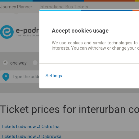
Journey Planner
International Bus Tickets
Accept cookies usage
We use cookies and similar technologies to 
Journey planner | Ticke
interests. You can withdraw or change your 
one way
return
Data CC-BY-SA
by
Settings
A
B
OpenStreetMap
GeoLite data by
e map
MaxMind
Ticket prices for interurban 
Tickets Ludwinów ⇄ Ostrożna
Tickets Ludwinów ⇄ Dąbrówka