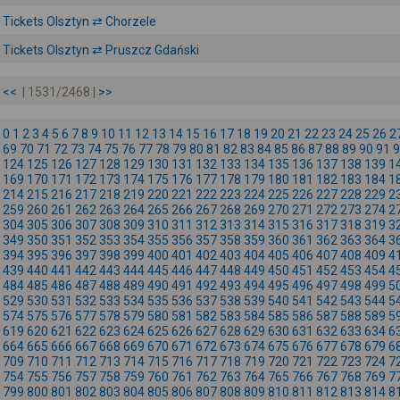
Tickets Olsztyn ⇄ Chorzele
Tickets Olsztyn ⇄ Pruszcz Gdański
<<
| 1531/2468 |
>>
0
1
2
3
4
5
6
7
8
9
10
11
12
13
14
15
16
17
18
19
20
21
22
23
24
25
26
2
69
70
71
72
73
74
75
76
77
78
79
80
81
82
83
84
85
86
87
88
89
90
91
9
124
125
126
127
128
129
130
131
132
133
134
135
136
137
138
139
1
169
170
171
172
173
174
175
176
177
178
179
180
181
182
183
184
1
214
215
216
217
218
219
220
221
222
223
224
225
226
227
228
229
2
259
260
261
262
263
264
265
266
267
268
269
270
271
272
273
274
2
304
305
306
307
308
309
310
311
312
313
314
315
316
317
318
319
3
349
350
351
352
353
354
355
356
357
358
359
360
361
362
363
364
3
394
395
396
397
398
399
400
401
402
403
404
405
406
407
408
409
4
439
440
441
442
443
444
445
446
447
448
449
450
451
452
453
454
4
484
485
486
487
488
489
490
491
492
493
494
495
496
497
498
499
5
529
530
531
532
533
534
535
536
537
538
539
540
541
542
543
544
5
574
575
576
577
578
579
580
581
582
583
584
585
586
587
588
589
5
619
620
621
622
623
624
625
626
627
628
629
630
631
632
633
634
6
664
665
666
667
668
669
670
671
672
673
674
675
676
677
678
679
6
709
710
711
712
713
714
715
716
717
718
719
720
721
722
723
724
7
754
755
756
757
758
759
760
761
762
763
764
765
766
767
768
769
7
799
800
801
802
803
804
805
806
807
808
809
810
811
812
813
814
8