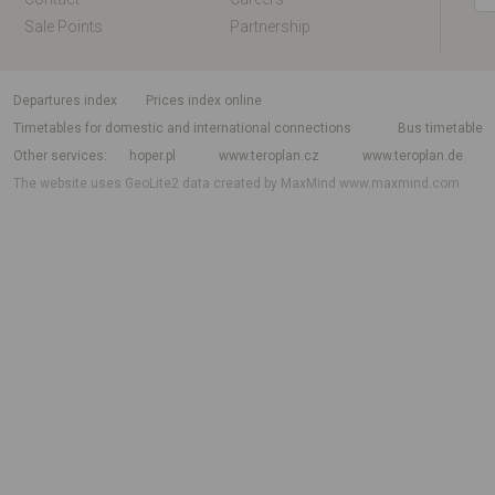
Sale Points
Partnership
departures index
Prices index online
Timetables for domestic and international connections
Bus timetable
Other services
hoper.pl
www.teroplan.cz
www.teroplan.de
The website uses GeoLite2 data created by MaxMind
www.maxmind.com