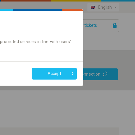
English
Your tickets
Help
promoted services in line with users'
Prefer direct
Accept
Find connection
connections
Online ticket only
+