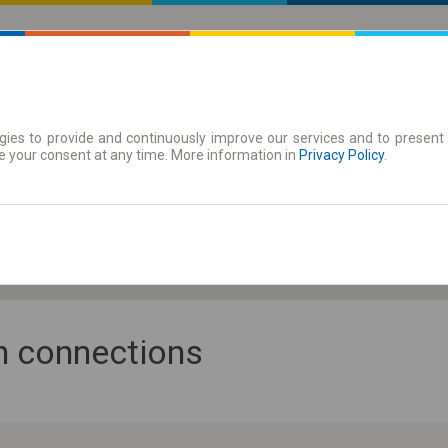
ies to provide and continuously improve our services and to present 
 | Tickets
Season tickets
e your consent at any time. More information in
Privacy Policy
.
Sa. 8 Aug.
-- : --
an connections