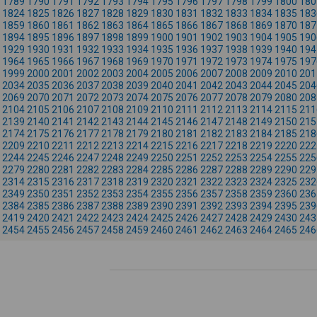
1789
1790
1791
1792
1793
1794
1795
1796
1797
1798
1799
1800
180
1824
1825
1826
1827
1828
1829
1830
1831
1832
1833
1834
1835
183
1859
1860
1861
1862
1863
1864
1865
1866
1867
1868
1869
1870
187
1894
1895
1896
1897
1898
1899
1900
1901
1902
1903
1904
1905
190
1929
1930
1931
1932
1933
1934
1935
1936
1937
1938
1939
1940
194
1964
1965
1966
1967
1968
1969
1970
1971
1972
1973
1974
1975
197
1999
2000
2001
2002
2003
2004
2005
2006
2007
2008
2009
2010
201
2034
2035
2036
2037
2038
2039
2040
2041
2042
2043
2044
2045
204
2069
2070
2071
2072
2073
2074
2075
2076
2077
2078
2079
2080
208
2104
2105
2106
2107
2108
2109
2110
2111
2112
2113
2114
2115
211
2139
2140
2141
2142
2143
2144
2145
2146
2147
2148
2149
2150
215
2174
2175
2176
2177
2178
2179
2180
2181
2182
2183
2184
2185
218
2209
2210
2211
2212
2213
2214
2215
2216
2217
2218
2219
2220
222
2244
2245
2246
2247
2248
2249
2250
2251
2252
2253
2254
2255
225
2279
2280
2281
2282
2283
2284
2285
2286
2287
2288
2289
2290
229
2314
2315
2316
2317
2318
2319
2320
2321
2322
2323
2324
2325
232
2349
2350
2351
2352
2353
2354
2355
2356
2357
2358
2359
2360
236
2384
2385
2386
2387
2388
2389
2390
2391
2392
2393
2394
2395
239
2419
2420
2421
2422
2423
2424
2425
2426
2427
2428
2429
2430
243
2454
2455
2456
2457
2458
2459
2460
2461
2462
2463
2464
2465
246