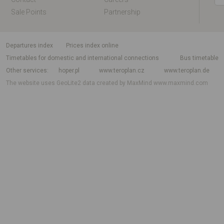
Sale Points
Partnership
departures index
Prices index online
Timetables for domestic and international connections
Bus timetable
Other services
hoper.pl
www.teroplan.cz
www.teroplan.de
The website uses GeoLite2 data created by MaxMind
www.maxmind.com