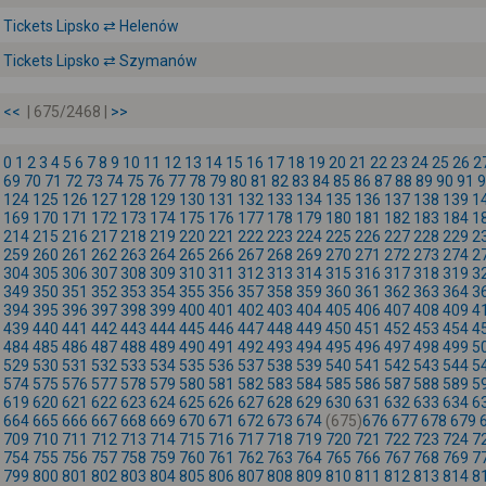
Tickets Lipsko ⇄ Helenów
Tickets Lipsko ⇄ Szymanów
<<
| 675/2468 |
>>
0
1
2
3
4
5
6
7
8
9
10
11
12
13
14
15
16
17
18
19
20
21
22
23
24
25
26
2
69
70
71
72
73
74
75
76
77
78
79
80
81
82
83
84
85
86
87
88
89
90
91
9
124
125
126
127
128
129
130
131
132
133
134
135
136
137
138
139
1
169
170
171
172
173
174
175
176
177
178
179
180
181
182
183
184
1
214
215
216
217
218
219
220
221
222
223
224
225
226
227
228
229
2
259
260
261
262
263
264
265
266
267
268
269
270
271
272
273
274
2
304
305
306
307
308
309
310
311
312
313
314
315
316
317
318
319
3
349
350
351
352
353
354
355
356
357
358
359
360
361
362
363
364
3
394
395
396
397
398
399
400
401
402
403
404
405
406
407
408
409
4
439
440
441
442
443
444
445
446
447
448
449
450
451
452
453
454
4
484
485
486
487
488
489
490
491
492
493
494
495
496
497
498
499
5
529
530
531
532
533
534
535
536
537
538
539
540
541
542
543
544
5
574
575
576
577
578
579
580
581
582
583
584
585
586
587
588
589
5
619
620
621
622
623
624
625
626
627
628
629
630
631
632
633
634
6
664
665
666
667
668
669
670
671
672
673
674
(675)
676
677
678
679
709
710
711
712
713
714
715
716
717
718
719
720
721
722
723
724
7
754
755
756
757
758
759
760
761
762
763
764
765
766
767
768
769
7
799
800
801
802
803
804
805
806
807
808
809
810
811
812
813
814
8