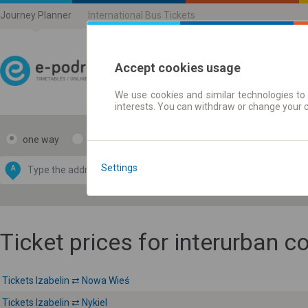
Journey Planner
International Bus Tickets
Accept cookies usage
We use cookies and similar technologies to 
Journey planner | Ticke
interests. You can withdraw or change your 
one way
return
Data CC-BY-SA
by
Settings
A
B
OpenStreetMap
GeoLite data by
e map
MaxMind
Ticket prices for interurban 
Tickets Izabelin ⇄ Nowa Wieś
Tickets Izabelin ⇄ Nykiel