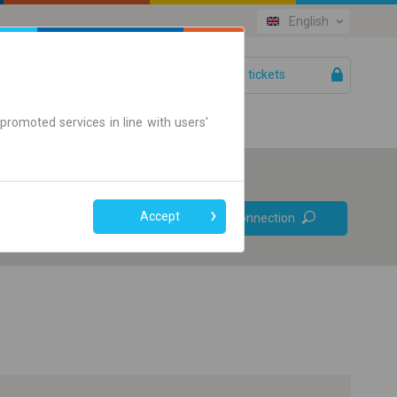
English
Your tickets
Help
promoted services in line with users'
Prefer direct
Accept
Find connection
connections
Online ticket only
+