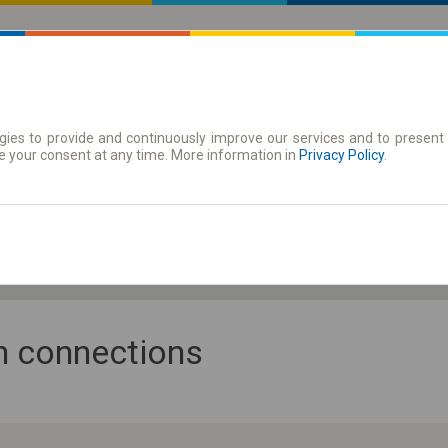
ies to provide and continuously improve our services and to present 
 | Tickets
Season tickets
e your consent at any time. More information in
Privacy Policy
.
Fr. 7 Aug.
-- : --
an connections