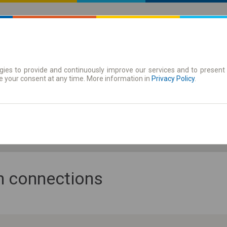
ies to provide and continuously improve our services and to present 
 | Tickets
Season tickets
e your consent at any time. More information in
Privacy Policy
.
Fr. 7 Aug.
-- : --
an connections