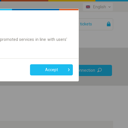
English
Your tickets
Help
promoted services in line with users'
Prefer direct
Accept
Find connection
connections
Online ticket only
+