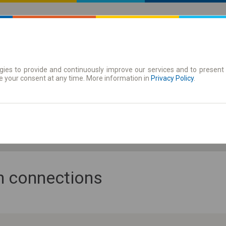
ies to provide and continuously improve our services and to present 
 | Tickets
Season tickets
e your consent at any time. More information in
Privacy Policy
.
Fr. 7 Aug.
-- : --
an connections