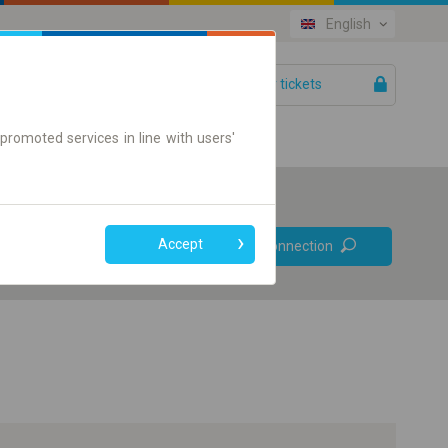
English
Your tickets
Help
promoted services in line with users'
Prefer direct
Accept
Find connection
connections
Online ticket only
+