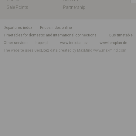
Sale Points
Partnership
departures index
Prices index online
Timetables for domestic and international connections
Bus timetable
Other services
hoper.pl
www.teroplan.cz
www.teroplan.de
The website uses GeoLite2 data created by MaxMind
www.maxmind.com