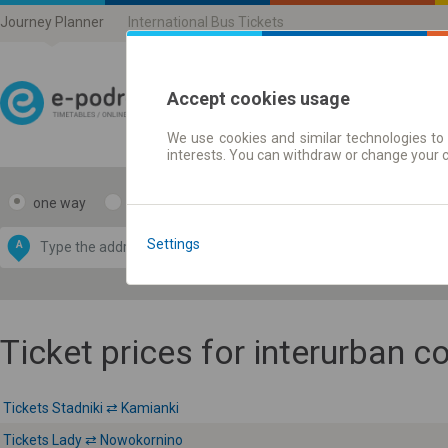
Journey Planner
International Bus Tickets
Accept cookies usage
We use cookies and similar technologies to 
Journey planner | Ticke
interests. You can withdraw or change your 
one way
return
Data CC-BY-SA
by
Settings
A
B
OpenStreetMap
GeoLite data by
e map
MaxMind
Ticket prices for interurban 
Tickets Stadniki ⇄ Kamianki
Tickets Lady ⇄ Nowokornino