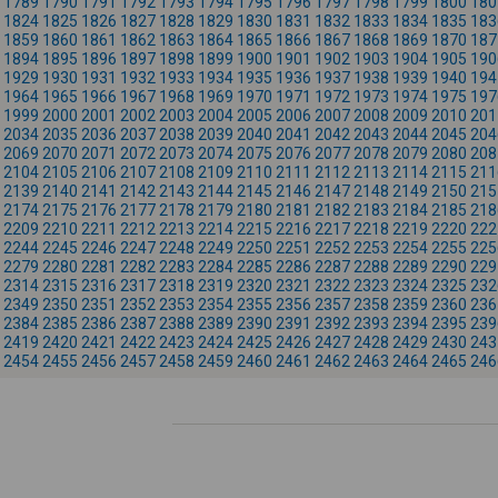
1789
1790
1791
1792
1793
1794
1795
1796
1797
1798
1799
1800
180
1824
1825
1826
1827
1828
1829
1830
1831
1832
1833
1834
1835
183
1859
1860
1861
1862
1863
1864
1865
1866
1867
1868
1869
1870
187
1894
1895
1896
1897
1898
1899
1900
1901
1902
1903
1904
1905
190
1929
1930
1931
1932
1933
1934
1935
1936
1937
1938
1939
1940
194
1964
1965
1966
1967
1968
1969
1970
1971
1972
1973
1974
1975
197
1999
2000
2001
2002
2003
2004
2005
2006
2007
2008
2009
2010
201
2034
2035
2036
2037
2038
2039
2040
2041
2042
2043
2044
2045
204
2069
2070
2071
2072
2073
2074
2075
2076
2077
2078
2079
2080
208
2104
2105
2106
2107
2108
2109
2110
2111
2112
2113
2114
2115
211
2139
2140
2141
2142
2143
2144
2145
2146
2147
2148
2149
2150
215
2174
2175
2176
2177
2178
2179
2180
2181
2182
2183
2184
2185
218
2209
2210
2211
2212
2213
2214
2215
2216
2217
2218
2219
2220
222
2244
2245
2246
2247
2248
2249
2250
2251
2252
2253
2254
2255
225
2279
2280
2281
2282
2283
2284
2285
2286
2287
2288
2289
2290
229
2314
2315
2316
2317
2318
2319
2320
2321
2322
2323
2324
2325
232
2349
2350
2351
2352
2353
2354
2355
2356
2357
2358
2359
2360
236
2384
2385
2386
2387
2388
2389
2390
2391
2392
2393
2394
2395
239
2419
2420
2421
2422
2423
2424
2425
2426
2427
2428
2429
2430
243
2454
2455
2456
2457
2458
2459
2460
2461
2462
2463
2464
2465
246