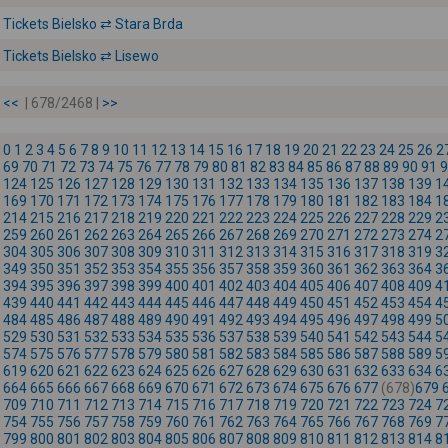
Tickets Bielsko ⇄ Stara Brda
Tickets Bielsko ⇄ Lisewo
<<
| 678/2468 |
>>
0
1
2
3
4
5
6
7
8
9
10
11
12
13
14
15
16
17
18
19
20
21
22
23
24
25
26
2
69
70
71
72
73
74
75
76
77
78
79
80
81
82
83
84
85
86
87
88
89
90
91
9
124
125
126
127
128
129
130
131
132
133
134
135
136
137
138
139
1
169
170
171
172
173
174
175
176
177
178
179
180
181
182
183
184
1
214
215
216
217
218
219
220
221
222
223
224
225
226
227
228
229
2
259
260
261
262
263
264
265
266
267
268
269
270
271
272
273
274
2
304
305
306
307
308
309
310
311
312
313
314
315
316
317
318
319
3
349
350
351
352
353
354
355
356
357
358
359
360
361
362
363
364
3
394
395
396
397
398
399
400
401
402
403
404
405
406
407
408
409
4
439
440
441
442
443
444
445
446
447
448
449
450
451
452
453
454
4
484
485
486
487
488
489
490
491
492
493
494
495
496
497
498
499
5
529
530
531
532
533
534
535
536
537
538
539
540
541
542
543
544
5
574
575
576
577
578
579
580
581
582
583
584
585
586
587
588
589
5
619
620
621
622
623
624
625
626
627
628
629
630
631
632
633
634
6
664
665
666
667
668
669
670
671
672
673
674
675
676
677
(678)
679
709
710
711
712
713
714
715
716
717
718
719
720
721
722
723
724
7
754
755
756
757
758
759
760
761
762
763
764
765
766
767
768
769
7
799
800
801
802
803
804
805
806
807
808
809
810
811
812
813
814
8