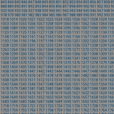
843
844
845
846
847
848
849
850
851
852
853
854
855
856
857
858
8
888
889
890
891
892
893
894
895
896
897
898
899
900
901
902
903
9
933
934
935
936
937
938
939
940
941
942
943
944
945
946
947
948
9
978
979
980
981
982
983
984
985
986
987
988
989
990
991
992
993
9
1018
1019
1020
1021
1022
1023
1024
1025
1026
1027
1028
1029
103
1053
1054
1055
1056
1057
1058
1059
1060
1061
1062
1063
1064
106
1088
1089
1090
1091
1092
1093
1094
1095
1096
1097
1098
1099
110
1123
1124
1125
1126
1127
1128
1129
1130
1131
1132
1133
1134
113
1158
1159
1160
1161
1162
1163
1164
1165
1166
1167
1168
1169
117
1193
1194
1195
1196
1197
1198
1199
1200
1201
1202
1203
1204
120
1228
1229
1230
1231
1232
1233
1234
1235
1236
1237
1238
1239
124
1263
1264
1265
1266
1267
1268
1269
1270
1271
1272
1273
1274
127
1298
1299
1300
1301
1302
1303
1304
1305
1306
1307
1308
1309
131
1333
1334
1335
1336
1337
1338
1339
1340
1341
1342
1343
1344
134
1368
1369
1370
1371
1372
1373
1374
1375
1376
1377
1378
1379
138
1403
1404
1405
1406
1407
1408
1409
1410
1411
1412
1413
1414
141
1438
1439
1440
1441
1442
1443
1444
1445
1446
1447
1448
1449
145
1473
1474
1475
1476
1477
1478
1479
1480
1481
1482
1483
1484
148
1508
1509
1510
1511
1512
1513
1514
1515
1516
1517
1518
1519
152
1543
1544
1545
1546
1547
1548
1549
1550
1551
1552
1553
1554
155
1578
1579
1580
1581
1582
1583
1584
1585
1586
1587
1588
1589
159
1613
1614
1615
1616
1617
1618
1619
1620
1621
1622
1623
1624
162
1648
1649
1650
1651
1652
1653
1654
1655
1656
1657
1658
1659
166
1683
1684
1685
1686
1687
1688
1689
1690
1691
1692
1693
1694
169
1718
1719
1720
1721
1722
1723
1724
1725
1726
1727
1728
1729
173
1753
1754
1755
1756
1757
1758
1759
1760
1761
1762
1763
1764
176