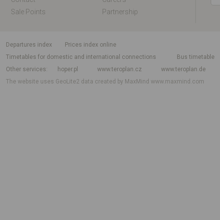
Sale Points
Partnership
departures index
Prices index online
Timetables for domestic and international connections
Bus timetable
Other services
hoper.pl
www.teroplan.cz
www.teroplan.de
The website uses GeoLite2 data created by MaxMind
www.maxmind.com