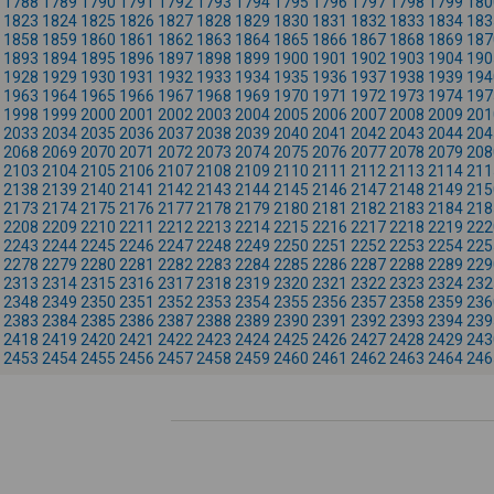
1788
1789
1790
1791
1792
1793
1794
1795
1796
1797
1798
1799
180
1823
1824
1825
1826
1827
1828
1829
1830
1831
1832
1833
1834
183
1858
1859
1860
1861
1862
1863
1864
1865
1866
1867
1868
1869
187
1893
1894
1895
1896
1897
1898
1899
1900
1901
1902
1903
1904
190
1928
1929
1930
1931
1932
1933
1934
1935
1936
1937
1938
1939
194
1963
1964
1965
1966
1967
1968
1969
1970
1971
1972
1973
1974
197
1998
1999
2000
2001
2002
2003
2004
2005
2006
2007
2008
2009
201
2033
2034
2035
2036
2037
2038
2039
2040
2041
2042
2043
2044
204
2068
2069
2070
2071
2072
2073
2074
2075
2076
2077
2078
2079
208
2103
2104
2105
2106
2107
2108
2109
2110
2111
2112
2113
2114
211
2138
2139
2140
2141
2142
2143
2144
2145
2146
2147
2148
2149
215
2173
2174
2175
2176
2177
2178
2179
2180
2181
2182
2183
2184
218
2208
2209
2210
2211
2212
2213
2214
2215
2216
2217
2218
2219
222
2243
2244
2245
2246
2247
2248
2249
2250
2251
2252
2253
2254
225
2278
2279
2280
2281
2282
2283
2284
2285
2286
2287
2288
2289
229
2313
2314
2315
2316
2317
2318
2319
2320
2321
2322
2323
2324
232
2348
2349
2350
2351
2352
2353
2354
2355
2356
2357
2358
2359
236
2383
2384
2385
2386
2387
2388
2389
2390
2391
2392
2393
2394
239
2418
2419
2420
2421
2422
2423
2424
2425
2426
2427
2428
2429
243
2453
2454
2455
2456
2457
2458
2459
2460
2461
2462
2463
2464
246