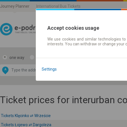
Journey Planner
International Bus Tickets
Accept cookies usage
We use cookies and similar technologies to 
Journey planner | Ticke
interests. You can withdraw or change your 
one way
return
Data CC-BY-SA
by
Settings
A
B
OpenStreetMap
GeoLite data by
e map
MaxMind
Ticket prices for interurban 
Tickets Klęcinko ⇄ Wrzeście
Tickets Łojewo ⇄ Dargoleza