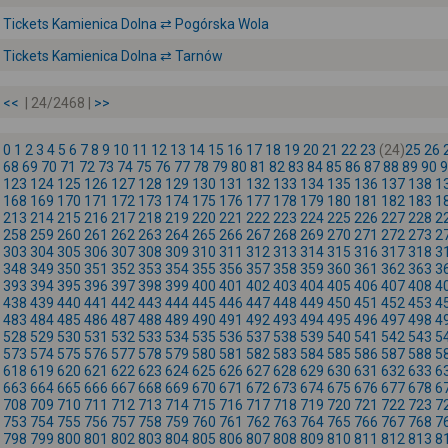
Tickets Kamienica Dolna ⇄ Pogórska Wola
Tickets Kamienica Dolna ⇄ Tarnów
<<
| 24/2468 |
>>
0
1
2
3
4
5
6
7
8
9
10
11
12
13
14
15
16
17
18
19
20
21
22
23
(24)
25
26
68
69
70
71
72
73
74
75
76
77
78
79
80
81
82
83
84
85
86
87
88
89
90
9
123
124
125
126
127
128
129
130
131
132
133
134
135
136
137
138
1
168
169
170
171
172
173
174
175
176
177
178
179
180
181
182
183
1
213
214
215
216
217
218
219
220
221
222
223
224
225
226
227
228
2
258
259
260
261
262
263
264
265
266
267
268
269
270
271
272
273
2
303
304
305
306
307
308
309
310
311
312
313
314
315
316
317
318
3
348
349
350
351
352
353
354
355
356
357
358
359
360
361
362
363
3
393
394
395
396
397
398
399
400
401
402
403
404
405
406
407
408
4
438
439
440
441
442
443
444
445
446
447
448
449
450
451
452
453
4
483
484
485
486
487
488
489
490
491
492
493
494
495
496
497
498
4
528
529
530
531
532
533
534
535
536
537
538
539
540
541
542
543
5
573
574
575
576
577
578
579
580
581
582
583
584
585
586
587
588
5
618
619
620
621
622
623
624
625
626
627
628
629
630
631
632
633
6
663
664
665
666
667
668
669
670
671
672
673
674
675
676
677
678
6
708
709
710
711
712
713
714
715
716
717
718
719
720
721
722
723
7
753
754
755
756
757
758
759
760
761
762
763
764
765
766
767
768
7
798
799
800
801
802
803
804
805
806
807
808
809
810
811
812
813
8