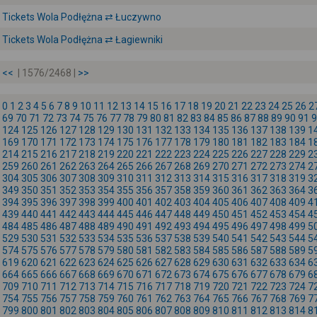
Tickets Wola Podłężna ⇄ Łuczywno
Tickets Wola Podłężna ⇄ Łagiewniki
<<
| 1576/2468 |
>>
0
1
2
3
4
5
6
7
8
9
10
11
12
13
14
15
16
17
18
19
20
21
22
23
24
25
26
2
69
70
71
72
73
74
75
76
77
78
79
80
81
82
83
84
85
86
87
88
89
90
91
9
124
125
126
127
128
129
130
131
132
133
134
135
136
137
138
139
1
169
170
171
172
173
174
175
176
177
178
179
180
181
182
183
184
1
214
215
216
217
218
219
220
221
222
223
224
225
226
227
228
229
2
259
260
261
262
263
264
265
266
267
268
269
270
271
272
273
274
2
304
305
306
307
308
309
310
311
312
313
314
315
316
317
318
319
3
349
350
351
352
353
354
355
356
357
358
359
360
361
362
363
364
3
394
395
396
397
398
399
400
401
402
403
404
405
406
407
408
409
4
439
440
441
442
443
444
445
446
447
448
449
450
451
452
453
454
4
484
485
486
487
488
489
490
491
492
493
494
495
496
497
498
499
5
529
530
531
532
533
534
535
536
537
538
539
540
541
542
543
544
5
574
575
576
577
578
579
580
581
582
583
584
585
586
587
588
589
5
619
620
621
622
623
624
625
626
627
628
629
630
631
632
633
634
6
664
665
666
667
668
669
670
671
672
673
674
675
676
677
678
679
6
709
710
711
712
713
714
715
716
717
718
719
720
721
722
723
724
7
754
755
756
757
758
759
760
761
762
763
764
765
766
767
768
769
7
799
800
801
802
803
804
805
806
807
808
809
810
811
812
813
814
8