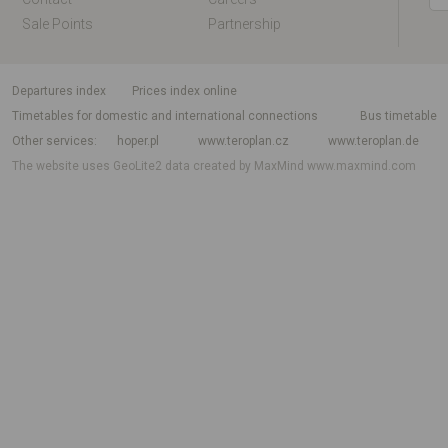
Sale Points
Partnership
departures index
Prices index online
Timetables for domestic and international connections
Bus timetable
Other services
hoper.pl
www.teroplan.cz
www.teroplan.de
The website uses GeoLite2 data created by MaxMind
www.maxmind.com