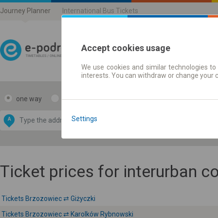
Journey Planner
International Bus Tickets
Accept cookies usage
We use cookies and similar technologies to 
Journey planner | Ticke
interests. You can withdraw or change your 
one way
return
Data CC-BY-SA
by
Settings
A
B
OpenStreetMap
GeoLite data by
e map
MaxMind
Ticket prices for interurban 
Tickets Brzozowiec ⇄ Giżyczki
Tickets Brzozowiec ⇄ Karolków Rybnowski