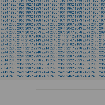
1789
1790
1791
1792
1793
1794
1795
1796
1797
1798
1799
1800
180
1824
1825
1826
1827
1828
1829
1830
1831
1832
1833
1834
1835
183
1859
1860
1861
1862
1863
1864
1865
1866
1867
1868
1869
1870
187
1894
1895
1896
1897
1898
1899
1900
1901
1902
1903
1904
1905
190
1929
1930
1931
1932
1933
1934
1935
1936
1937
1938
1939
1940
194
1964
1965
1966
1967
1968
1969
1970
1971
1972
1973
1974
1975
197
1999
2000
2001
2002
2003
2004
2005
2006
2007
2008
2009
2010
201
2034
2035
2036
2037
2038
2039
2040
2041
2042
2043
2044
2045
204
2069
2070
2071
2072
2073
2074
2075
2076
2077
2078
2079
2080
208
2104
2105
2106
2107
2108
2109
2110
2111
2112
2113
2114
2115
211
2139
2140
2141
2142
2143
2144
2145
2146
2147
2148
2149
2150
215
2174
2175
2176
2177
2178
2179
2180
2181
2182
2183
2184
2185
218
2209
2210
2211
2212
2213
2214
2215
2216
2217
2218
2219
2220
222
2244
2245
2246
2247
2248
2249
2250
2251
2252
2253
2254
2255
225
2279
2280
2281
2282
2283
2284
2285
2286
2287
2288
2289
2290
229
2314
2315
2316
2317
2318
2319
2320
2321
2322
2323
2324
2325
232
2349
2350
2351
2352
2353
2354
2355
2356
2357
2358
2359
2360
236
2384
2385
2386
2387
2388
2389
2390
2391
2392
2393
2394
2395
239
2419
2420
2421
2422
2423
2424
2425
2426
2427
2428
2429
2430
243
2454
2455
2456
2457
2458
2459
2460
2461
2462
2463
2464
2465
246