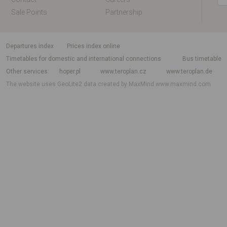
Sale Points
Partnership
departures index
Prices index online
Timetables for domestic and international connections
Bus timetable
Other services
hoper.pl
www.teroplan.cz
www.teroplan.de
The website uses GeoLite2 data created by MaxMind
www.maxmind.com