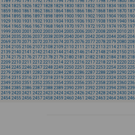
1789
1790
1791
1792
1793
1794
1795
1796
1797
1798
1799
1800
180
1824
1825
1826
1827
1828
1829
1830
1831
1832
1833
1834
1835
183
1859
1860
1861
1862
1863
1864
1865
1866
1867
1868
1869
1870
187
1894
1895
1896
1897
1898
1899
1900
1901
1902
1903
1904
1905
190
1929
1930
1931
1932
1933
1934
1935
1936
1937
1938
1939
1940
194
1964
1965
1966
1967
1968
1969
1970
1971
1972
1973
1974
1975
197
1999
2000
2001
2002
2003
2004
2005
2006
2007
2008
2009
2010
201
2034
2035
2036
2037
2038
2039
2040
2041
2042
2043
2044
2045
204
2069
2070
2071
2072
2073
2074
2075
2076
2077
2078
2079
2080
208
2104
2105
2106
2107
2108
2109
2110
2111
2112
2113
2114
2115
211
2139
2140
2141
2142
2143
2144
2145
2146
2147
2148
2149
2150
215
2174
2175
2176
2177
2178
2179
2180
2181
2182
2183
2184
2185
218
2209
2210
2211
2212
2213
2214
2215
2216
2217
2218
2219
2220
222
2244
2245
2246
2247
2248
2249
2250
2251
2252
2253
2254
2255
225
2279
2280
2281
2282
2283
2284
2285
2286
2287
2288
2289
2290
229
2314
2315
2316
2317
2318
2319
2320
2321
2322
2323
2324
2325
232
2349
2350
2351
2352
2353
2354
2355
2356
2357
2358
2359
2360
236
2384
2385
2386
2387
2388
2389
2390
2391
2392
2393
2394
2395
239
2419
2420
2421
2422
2423
2424
2425
2426
2427
2428
2429
2430
243
2454
2455
2456
2457
2458
2459
2460
2461
2462
2463
2464
2465
246