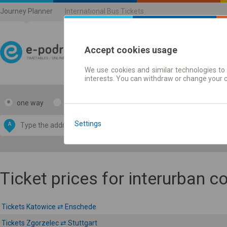
Journey Planner
International Bus Tickets
Accept cookies usage
We use cookies and similar technologies to 
Journey planner | Ticke
interests. You can withdraw or change your 
one way
return
Data CC-BY-SA
by
Settings
A
B
OpenStreetMap
GeoLite data by
e map
MaxMind
Ticket prices for interurban 
Tickets Katowice ⇄ Enschede
Tickets Zgorzelec ⇄ Stuttgart