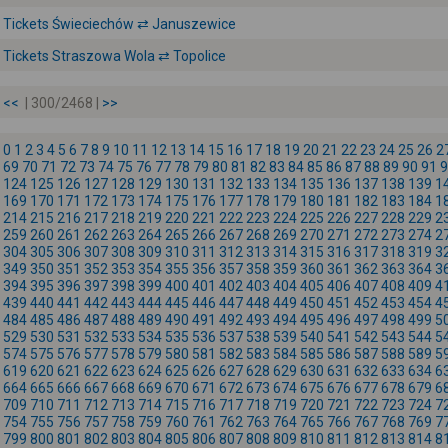
Tickets Świeciechów ⇄ Januszewice
Tickets Straszowa Wola ⇄ Topolice
<<
| 300/2468 |
>>
0
1
2
3
4
5
6
7
8
9
10
11
12
13
14
15
16
17
18
19
20
21
22
23
24
25
26
2
69
70
71
72
73
74
75
76
77
78
79
80
81
82
83
84
85
86
87
88
89
90
91
9
124
125
126
127
128
129
130
131
132
133
134
135
136
137
138
139
1
169
170
171
172
173
174
175
176
177
178
179
180
181
182
183
184
1
214
215
216
217
218
219
220
221
222
223
224
225
226
227
228
229
2
259
260
261
262
263
264
265
266
267
268
269
270
271
272
273
274
2
304
305
306
307
308
309
310
311
312
313
314
315
316
317
318
319
3
349
350
351
352
353
354
355
356
357
358
359
360
361
362
363
364
3
394
395
396
397
398
399
400
401
402
403
404
405
406
407
408
409
4
439
440
441
442
443
444
445
446
447
448
449
450
451
452
453
454
4
484
485
486
487
488
489
490
491
492
493
494
495
496
497
498
499
5
529
530
531
532
533
534
535
536
537
538
539
540
541
542
543
544
5
574
575
576
577
578
579
580
581
582
583
584
585
586
587
588
589
5
619
620
621
622
623
624
625
626
627
628
629
630
631
632
633
634
6
664
665
666
667
668
669
670
671
672
673
674
675
676
677
678
679
6
709
710
711
712
713
714
715
716
717
718
719
720
721
722
723
724
7
754
755
756
757
758
759
760
761
762
763
764
765
766
767
768
769
7
799
800
801
802
803
804
805
806
807
808
809
810
811
812
813
814
8