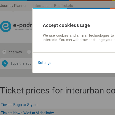
Journey Planner
International Bus Tickets
Accept cookies usage
We use cookies and similar technologies to 
Journey planner | Ticke
interests. You can withdraw or change your 
one way
return
Data CC-BY-SA
by
Settings
A
B
OpenStreetMap
GeoLite data by
e map
MaxMind
Ticket prices for interurban 
Tickets Bugaj ⇄ Stypin
Tickets Nowa Wieś ⇄ Michalinów