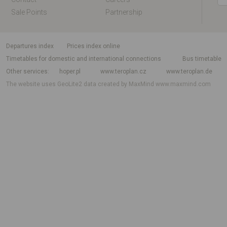
Sale Points
Partnership
departures index
Prices index online
Timetables for domestic and international connections
Bus timetable
Other services
hoper.pl
www.teroplan.cz
www.teroplan.de
The website uses GeoLite2 data created by MaxMind
www.maxmind.com