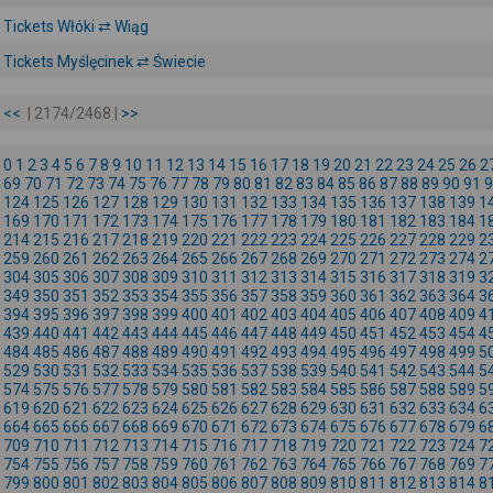
Tickets Włóki ⇄ Wiąg
Tickets Myślęcinek ⇄ Świecie
<<
| 2174/2468 |
>>
0
1
2
3
4
5
6
7
8
9
10
11
12
13
14
15
16
17
18
19
20
21
22
23
24
25
26
2
69
70
71
72
73
74
75
76
77
78
79
80
81
82
83
84
85
86
87
88
89
90
91
9
124
125
126
127
128
129
130
131
132
133
134
135
136
137
138
139
1
169
170
171
172
173
174
175
176
177
178
179
180
181
182
183
184
1
214
215
216
217
218
219
220
221
222
223
224
225
226
227
228
229
2
259
260
261
262
263
264
265
266
267
268
269
270
271
272
273
274
2
304
305
306
307
308
309
310
311
312
313
314
315
316
317
318
319
3
349
350
351
352
353
354
355
356
357
358
359
360
361
362
363
364
3
394
395
396
397
398
399
400
401
402
403
404
405
406
407
408
409
4
439
440
441
442
443
444
445
446
447
448
449
450
451
452
453
454
4
484
485
486
487
488
489
490
491
492
493
494
495
496
497
498
499
5
529
530
531
532
533
534
535
536
537
538
539
540
541
542
543
544
5
574
575
576
577
578
579
580
581
582
583
584
585
586
587
588
589
5
619
620
621
622
623
624
625
626
627
628
629
630
631
632
633
634
6
664
665
666
667
668
669
670
671
672
673
674
675
676
677
678
679
6
709
710
711
712
713
714
715
716
717
718
719
720
721
722
723
724
7
754
755
756
757
758
759
760
761
762
763
764
765
766
767
768
769
7
799
800
801
802
803
804
805
806
807
808
809
810
811
812
813
814
8