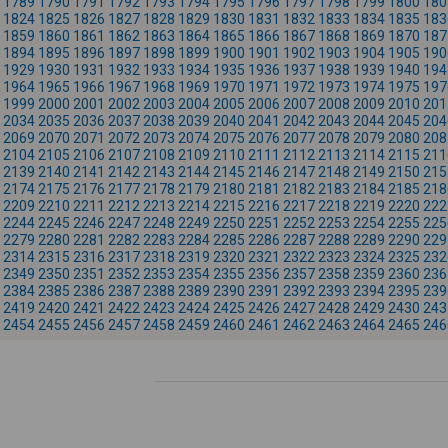
1789
1790
1791
1792
1793
1794
1795
1796
1797
1798
1799
1800
180
1824
1825
1826
1827
1828
1829
1830
1831
1832
1833
1834
1835
183
1859
1860
1861
1862
1863
1864
1865
1866
1867
1868
1869
1870
187
1894
1895
1896
1897
1898
1899
1900
1901
1902
1903
1904
1905
190
1929
1930
1931
1932
1933
1934
1935
1936
1937
1938
1939
1940
194
1964
1965
1966
1967
1968
1969
1970
1971
1972
1973
1974
1975
197
1999
2000
2001
2002
2003
2004
2005
2006
2007
2008
2009
2010
201
2034
2035
2036
2037
2038
2039
2040
2041
2042
2043
2044
2045
204
2069
2070
2071
2072
2073
2074
2075
2076
2077
2078
2079
2080
208
2104
2105
2106
2107
2108
2109
2110
2111
2112
2113
2114
2115
211
2139
2140
2141
2142
2143
2144
2145
2146
2147
2148
2149
2150
215
2174
2175
2176
2177
2178
2179
2180
2181
2182
2183
2184
2185
218
2209
2210
2211
2212
2213
2214
2215
2216
2217
2218
2219
2220
222
2244
2245
2246
2247
2248
2249
2250
2251
2252
2253
2254
2255
225
2279
2280
2281
2282
2283
2284
2285
2286
2287
2288
2289
2290
229
2314
2315
2316
2317
2318
2319
2320
2321
2322
2323
2324
2325
232
2349
2350
2351
2352
2353
2354
2355
2356
2357
2358
2359
2360
236
2384
2385
2386
2387
2388
2389
2390
2391
2392
2393
2394
2395
239
2419
2420
2421
2422
2423
2424
2425
2426
2427
2428
2429
2430
243
2454
2455
2456
2457
2458
2459
2460
2461
2462
2463
2464
2465
246