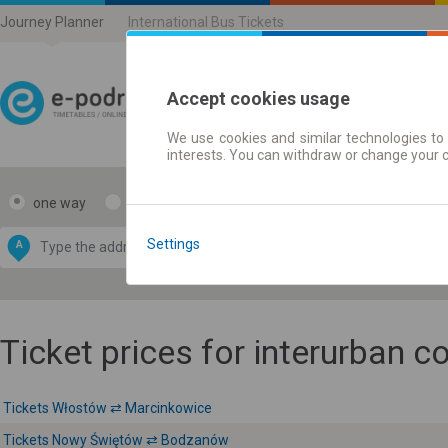
Journey Planner
International Bus Tickets
Accept cookies usage
We use cookies and similar technologies to 
Journey planner | Ticke
interests. You can withdraw or change your 
one way
return
Data CC-BY-SA
by
Settings
A
B
OpenStreetMap
GeoLite data by
e map
MaxMind
Ticket prices for interurban 
Tickets Włostów ⇄ Marcinkowice
Tickets Nowy Świętów ⇄ Bodzanów