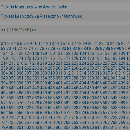
Tickets Magnuszew ⇄ Andrzejówka
Tickets Leśniczówka Piaseczno ⇄ Ostrówek
<<
| 1186/2468 |
>>
0
1
2
3
4
5
6
7
8
9
10
11
12
13
14
15
16
17
18
19
20
21
22
23
24
25
26
2
69
70
71
72
73
74
75
76
77
78
79
80
81
82
83
84
85
86
87
88
89
90
91
9
124
125
126
127
128
129
130
131
132
133
134
135
136
137
138
139
1
169
170
171
172
173
174
175
176
177
178
179
180
181
182
183
184
1
214
215
216
217
218
219
220
221
222
223
224
225
226
227
228
229
2
259
260
261
262
263
264
265
266
267
268
269
270
271
272
273
274
2
304
305
306
307
308
309
310
311
312
313
314
315
316
317
318
319
3
349
350
351
352
353
354
355
356
357
358
359
360
361
362
363
364
3
394
395
396
397
398
399
400
401
402
403
404
405
406
407
408
409
4
439
440
441
442
443
444
445
446
447
448
449
450
451
452
453
454
4
484
485
486
487
488
489
490
491
492
493
494
495
496
497
498
499
5
529
530
531
532
533
534
535
536
537
538
539
540
541
542
543
544
5
574
575
576
577
578
579
580
581
582
583
584
585
586
587
588
589
5
619
620
621
622
623
624
625
626
627
628
629
630
631
632
633
634
6
664
665
666
667
668
669
670
671
672
673
674
675
676
677
678
679
6
709
710
711
712
713
714
715
716
717
718
719
720
721
722
723
724
7
754
755
756
757
758
759
760
761
762
763
764
765
766
767
768
769
7
799
800
801
802
803
804
805
806
807
808
809
810
811
812
813
814
8