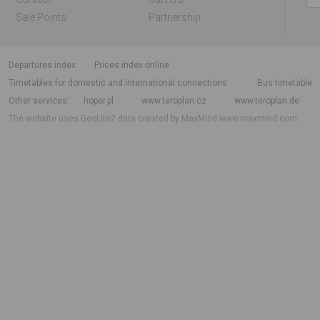
Sale Points
Partnership
departures index
Prices index online
Timetables for domestic and international connections
Bus timetable
Other services
hoper.pl
www.teroplan.cz
www.teroplan.de
The website uses GeoLite2 data created by MaxMind
www.maxmind.com