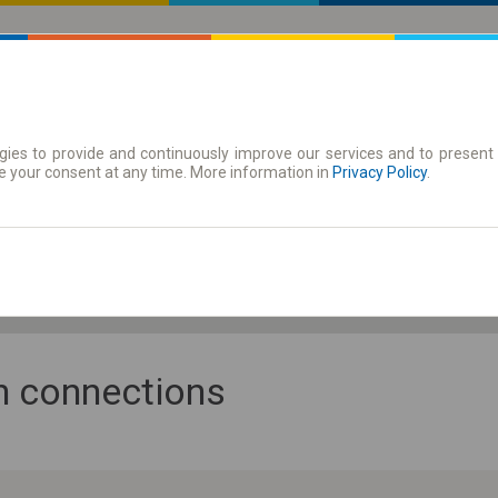
ies to provide and continuously improve our services and to present 
 | Tickets
Season tickets
e your consent at any time. More information in
Privacy Policy
.
Fr. 7 Aug.
-- : --
an connections