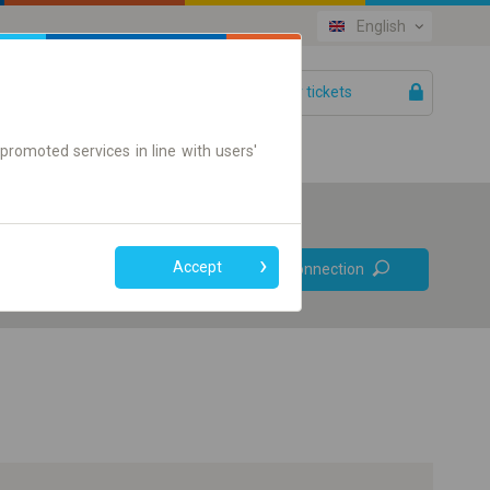
English
Your tickets
Help
promoted services in line with users'
Prefer direct
Accept
Find connection
connections
Online ticket only
+