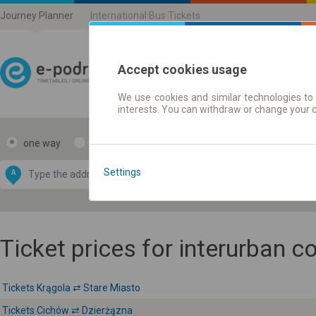
Journey Planner
International Bus Tickets
Accept cookies usage
We use cookies and similar technologies to 
Journey planner | Ticke
interests. You can withdraw or change your 
one way
return
Data CC-BY-SA
by
Settings
A
B
OpenStreetMap
GeoLite data by
e map
MaxMind
Ticket prices for interurban 
Tickets Krągola ⇄ Stare Miasto
Tickets Cichów ⇄ Dzierżązna