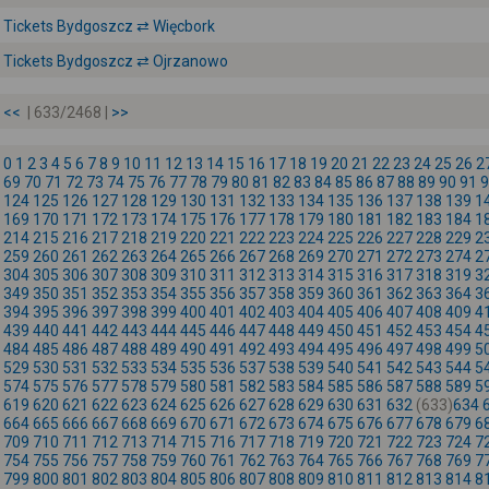
Tickets Bydgoszcz ⇄ Więcbork
Tickets Bydgoszcz ⇄ Ojrzanowo
<<
| 633/2468 |
>>
0
1
2
3
4
5
6
7
8
9
10
11
12
13
14
15
16
17
18
19
20
21
22
23
24
25
26
2
69
70
71
72
73
74
75
76
77
78
79
80
81
82
83
84
85
86
87
88
89
90
91
9
124
125
126
127
128
129
130
131
132
133
134
135
136
137
138
139
1
169
170
171
172
173
174
175
176
177
178
179
180
181
182
183
184
1
214
215
216
217
218
219
220
221
222
223
224
225
226
227
228
229
2
259
260
261
262
263
264
265
266
267
268
269
270
271
272
273
274
2
304
305
306
307
308
309
310
311
312
313
314
315
316
317
318
319
3
349
350
351
352
353
354
355
356
357
358
359
360
361
362
363
364
3
394
395
396
397
398
399
400
401
402
403
404
405
406
407
408
409
4
439
440
441
442
443
444
445
446
447
448
449
450
451
452
453
454
4
484
485
486
487
488
489
490
491
492
493
494
495
496
497
498
499
5
529
530
531
532
533
534
535
536
537
538
539
540
541
542
543
544
5
574
575
576
577
578
579
580
581
582
583
584
585
586
587
588
589
5
619
620
621
622
623
624
625
626
627
628
629
630
631
632
(633)
634
664
665
666
667
668
669
670
671
672
673
674
675
676
677
678
679
6
709
710
711
712
713
714
715
716
717
718
719
720
721
722
723
724
7
754
755
756
757
758
759
760
761
762
763
764
765
766
767
768
769
7
799
800
801
802
803
804
805
806
807
808
809
810
811
812
813
814
8