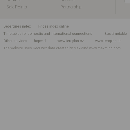
Sale Points
Partnership
departures index
Prices index online
Timetables for domestic and international connections
Bus timetable
Other services
hoper.pl
www.teroplan.cz
www.teroplan.de
The website uses GeoLite2 data created by MaxMind
www.maxmind.com