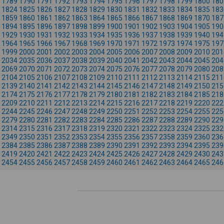
1789
1790
1791
1792
1793
1794
1795
1796
1797
1798
1799
1800
180
1824
1825
1826
1827
1828
1829
1830
1831
1832
1833
1834
1835
183
1859
1860
1861
1862
1863
1864
1865
1866
1867
1868
1869
1870
187
1894
1895
1896
1897
1898
1899
1900
1901
1902
1903
1904
1905
190
1929
1930
1931
1932
1933
1934
1935
1936
1937
1938
1939
1940
194
1964
1965
1966
1967
1968
1969
1970
1971
1972
1973
1974
1975
197
1999
2000
2001
2002
2003
2004
2005
2006
2007
2008
2009
2010
201
2034
2035
2036
2037
2038
2039
2040
2041
2042
2043
2044
2045
204
2069
2070
2071
2072
2073
2074
2075
2076
2077
2078
2079
2080
208
2104
2105
2106
2107
2108
2109
2110
2111
2112
2113
2114
2115
211
2139
2140
2141
2142
2143
2144
2145
2146
2147
2148
2149
2150
215
2174
2175
2176
2177
2178
2179
2180
2181
2182
2183
2184
2185
218
2209
2210
2211
2212
2213
2214
2215
2216
2217
2218
2219
2220
222
2244
2245
2246
2247
2248
2249
2250
2251
2252
2253
2254
2255
225
2279
2280
2281
2282
2283
2284
2285
2286
2287
2288
2289
2290
229
2314
2315
2316
2317
2318
2319
2320
2321
2322
2323
2324
2325
232
2349
2350
2351
2352
2353
2354
2355
2356
2357
2358
2359
2360
236
2384
2385
2386
2387
2388
2389
2390
2391
2392
2393
2394
2395
239
2419
2420
2421
2422
2423
2424
2425
2426
2427
2428
2429
2430
243
2454
2455
2456
2457
2458
2459
2460
2461
2462
2463
2464
2465
246