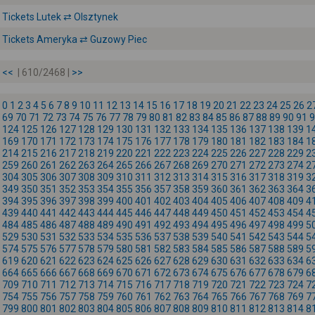
Tickets Lutek ⇄ Olsztynek
Tickets Ameryka ⇄ Guzowy Piec
<<
| 610/2468 |
>>
0
1
2
3
4
5
6
7
8
9
10
11
12
13
14
15
16
17
18
19
20
21
22
23
24
25
26
2
69
70
71
72
73
74
75
76
77
78
79
80
81
82
83
84
85
86
87
88
89
90
91
9
124
125
126
127
128
129
130
131
132
133
134
135
136
137
138
139
1
169
170
171
172
173
174
175
176
177
178
179
180
181
182
183
184
1
214
215
216
217
218
219
220
221
222
223
224
225
226
227
228
229
2
259
260
261
262
263
264
265
266
267
268
269
270
271
272
273
274
2
304
305
306
307
308
309
310
311
312
313
314
315
316
317
318
319
3
349
350
351
352
353
354
355
356
357
358
359
360
361
362
363
364
3
394
395
396
397
398
399
400
401
402
403
404
405
406
407
408
409
4
439
440
441
442
443
444
445
446
447
448
449
450
451
452
453
454
4
484
485
486
487
488
489
490
491
492
493
494
495
496
497
498
499
5
529
530
531
532
533
534
535
536
537
538
539
540
541
542
543
544
5
574
575
576
577
578
579
580
581
582
583
584
585
586
587
588
589
5
619
620
621
622
623
624
625
626
627
628
629
630
631
632
633
634
6
664
665
666
667
668
669
670
671
672
673
674
675
676
677
678
679
6
709
710
711
712
713
714
715
716
717
718
719
720
721
722
723
724
7
754
755
756
757
758
759
760
761
762
763
764
765
766
767
768
769
7
799
800
801
802
803
804
805
806
807
808
809
810
811
812
813
814
8