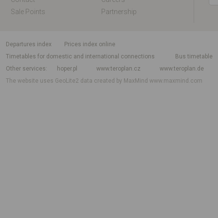
Sale Points
Partnership
departures index
Prices index online
Timetables for domestic and international connections
Bus timetable
Other services
hoper.pl
www.teroplan.cz
www.teroplan.de
The website uses GeoLite2 data created by MaxMind
www.maxmind.com