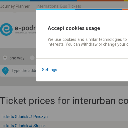
Journey Planner
International Bus Tickets
Accept cookies usage
We use cookies and similar technologies to 
Journey planner | Ticke
interests. You can withdraw or change your 
one way
return
Data CC-BY-SA
by
Settings
A
B
OpenStreetMap
GeoLite data by
e map
MaxMind
Ticket prices for interurban 
Tickets Gdańsk ⇄ Pinczyn
Tickets Gdańsk ⇄ Słupsk