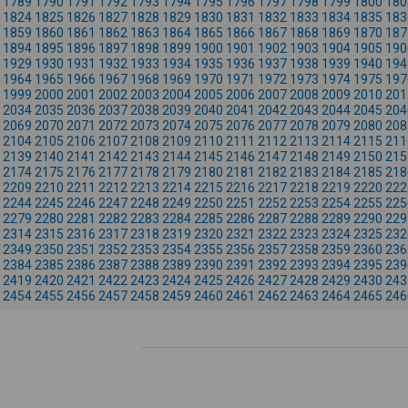
1789
1790
1791
1792
1793
1794
1795
1796
1797
1798
1799
1800
180
1824
1825
1826
1827
1828
1829
1830
1831
1832
1833
1834
1835
183
1859
1860
1861
1862
1863
1864
1865
1866
1867
1868
1869
1870
187
1894
1895
1896
1897
1898
1899
1900
1901
1902
1903
1904
1905
190
1929
1930
1931
1932
1933
1934
1935
1936
1937
1938
1939
1940
194
1964
1965
1966
1967
1968
1969
1970
1971
1972
1973
1974
1975
197
1999
2000
2001
2002
2003
2004
2005
2006
2007
2008
2009
2010
201
2034
2035
2036
2037
2038
2039
2040
2041
2042
2043
2044
2045
204
2069
2070
2071
2072
2073
2074
2075
2076
2077
2078
2079
2080
208
2104
2105
2106
2107
2108
2109
2110
2111
2112
2113
2114
2115
211
2139
2140
2141
2142
2143
2144
2145
2146
2147
2148
2149
2150
215
2174
2175
2176
2177
2178
2179
2180
2181
2182
2183
2184
2185
218
2209
2210
2211
2212
2213
2214
2215
2216
2217
2218
2219
2220
222
2244
2245
2246
2247
2248
2249
2250
2251
2252
2253
2254
2255
225
2279
2280
2281
2282
2283
2284
2285
2286
2287
2288
2289
2290
229
2314
2315
2316
2317
2318
2319
2320
2321
2322
2323
2324
2325
232
2349
2350
2351
2352
2353
2354
2355
2356
2357
2358
2359
2360
236
2384
2385
2386
2387
2388
2389
2390
2391
2392
2393
2394
2395
239
2419
2420
2421
2422
2423
2424
2425
2426
2427
2428
2429
2430
243
2454
2455
2456
2457
2458
2459
2460
2461
2462
2463
2464
2465
246