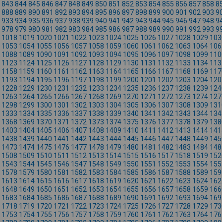
843
844
845
846
847
848
849
850
851
852
853
854
855
856
857
858
8
888
889
890
891
892
893
894
895
896
897
898
899
900
901
902
903
9
933
934
935
936
937
938
939
940
941
942
943
944
945
946
947
948
9
978
979
980
981
982
983
984
985
986
987
988
989
990
991
992
993
9
1018
1019
1020
1021
1022
1023
1024
1025
1026
1027
1028
1029
103
1053
1054
1055
1056
1057
1058
1059
1060
1061
1062
1063
1064
106
1088
1089
1090
1091
1092
1093
1094
1095
1096
1097
1098
1099
110
1123
1124
1125
1126
1127
1128
1129
1130
1131
1132
1133
1134
113
1158
1159
1160
1161
1162
1163
1164
1165
1166
1167
1168
1169
117
1193
1194
1195
1196
1197
1198
1199
1200
1201
1202
1203
1204
120
1228
1229
1230
1231
1232
1233
1234
1235
1236
1237
1238
1239
124
1263
1264
1265
1266
1267
1268
1269
1270
1271
1272
1273
1274
127
1298
1299
1300
1301
1302
1303
1304
1305
1306
1307
1308
1309
131
1333
1334
1335
1336
1337
1338
1339
1340
1341
1342
1343
1344
134
1368
1369
1370
1371
1372
1373
1374
1375
1376
1377
1378
1379
138
1403
1404
1405
1406
1407
1408
1409
1410
1411
1412
1413
1414
141
1438
1439
1440
1441
1442
1443
1444
1445
1446
1447
1448
1449
145
1473
1474
1475
1476
1477
1478
1479
1480
1481
1482
1483
1484
148
1508
1509
1510
1511
1512
1513
1514
1515
1516
1517
1518
1519
152
1543
1544
1545
1546
1547
1548
1549
1550
1551
1552
1553
1554
155
1578
1579
1580
1581
1582
1583
1584
1585
1586
1587
1588
1589
159
1613
1614
1615
1616
1617
1618
1619
1620
1621
1622
1623
1624
162
1648
1649
1650
1651
1652
1653
1654
1655
1656
1657
1658
1659
166
1683
1684
1685
1686
1687
1688
1689
1690
1691
1692
1693
1694
169
1718
1719
1720
1721
1722
1723
1724
1725
1726
1727
1728
1729
173
1753
1754
1755
1756
1757
1758
1759
1760
1761
1762
1763
1764
176