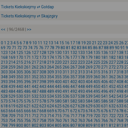
Tickets Kiekskiejmy ⇄ Gołdap
Tickets Kiekskiejmy ⇄ Skajzgiry
<<
| 96/2468 |
>>
0
1
2
3
4
5
6
7
8
9
10
11
12
13
14
15
16
17
18
19
20
21
22
23
24
25
26
2
69
70
71
72
73
74
75
76
77
78
79
80
81
82
83
84
85
86
87
88
89
90
91
9
123
124
125
126
127
128
129
130
131
132
133
134
135
136
137
138
1
168
169
170
171
172
173
174
175
176
177
178
179
180
181
182
183
1
213
214
215
216
217
218
219
220
221
222
223
224
225
226
227
228
2
258
259
260
261
262
263
264
265
266
267
268
269
270
271
272
273
2
303
304
305
306
307
308
309
310
311
312
313
314
315
316
317
318
3
348
349
350
351
352
353
354
355
356
357
358
359
360
361
362
363
3
393
394
395
396
397
398
399
400
401
402
403
404
405
406
407
408
4
438
439
440
441
442
443
444
445
446
447
448
449
450
451
452
453
4
483
484
485
486
487
488
489
490
491
492
493
494
495
496
497
498
4
528
529
530
531
532
533
534
535
536
537
538
539
540
541
542
543
5
573
574
575
576
577
578
579
580
581
582
583
584
585
586
587
588
5
618
619
620
621
622
623
624
625
626
627
628
629
630
631
632
633
6
663
664
665
666
667
668
669
670
671
672
673
674
675
676
677
678
6
708
709
710
711
712
713
714
715
716
717
718
719
720
721
722
723
7
753
754
755
756
757
758
759
760
761
762
763
764
765
766
767
768
7
798
799
800
801
802
803
804
805
806
807
808
809
810
811
812
813
8