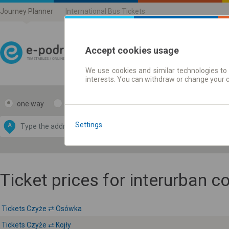
Journey Planner
International Bus Tickets
Accept cookies usage
We use cookies and similar technologies to 
Journey planner | Ticke
interests. You can withdraw or change your 
one way
return
Data CC-BY-SA
by
Settings
A
B
OpenStreetMap
GeoLite data by
e map
MaxMind
Ticket prices for interurban 
Tickets Czyże ⇄ Osówka
Tickets Czyże ⇄ Kojły