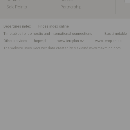
Sale Points
Partnership
departures index
Prices index online
Timetables for domestic and international connections
Bus timetable
Other services
hoper.pl
www.teroplan.cz
www.teroplan.de
The website uses GeoLite2 data created by MaxMind
www.maxmind.com