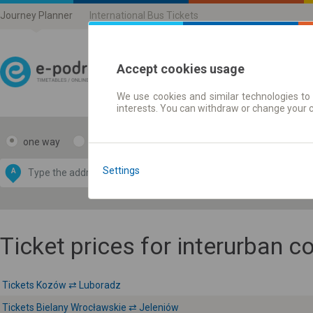
Journey Planner
International Bus Tickets
Accept cookies usage
We use cookies and similar technologies to 
Journey planner | Ticke
interests. You can withdraw or change your 
one way
return
Data CC-BY-SA
by
Settings
A
B
OpenStreetMap
GeoLite data by
e map
MaxMind
Ticket prices for interurban 
Tickets Kozów ⇄ Luboradz
Tickets Bielany Wrocławskie ⇄ Jeleniów