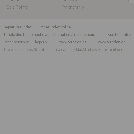
Sale Points
Partnership
departures index
Prices index online
Timetables for domestic and international connections
Bus timetable
Other services
hoper.pl
www.teroplan.cz
www.teroplan.de
The website uses GeoLite2 data created by MaxMind
www.maxmind.com