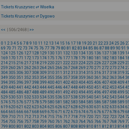
Tickets Kruszyniec ⇄ Wisełka
Tickets Kruszyniec ⇄ Dygowo
<<
| 506/2468 |
>>
0
1
2
3
4
5
6
7
8
9
10
11
12
13
14
15
16
17
18
19
20
21
22
23
24
25
26
2
69
70
71
72
73
74
75
76
77
78
79
80
81
82
83
84
85
86
87
88
89
90
91
9
124
125
126
127
128
129
130
131
132
133
134
135
136
137
138
139
1
169
170
171
172
173
174
175
176
177
178
179
180
181
182
183
184
1
214
215
216
217
218
219
220
221
222
223
224
225
226
227
228
229
2
259
260
261
262
263
264
265
266
267
268
269
270
271
272
273
274
2
304
305
306
307
308
309
310
311
312
313
314
315
316
317
318
319
3
349
350
351
352
353
354
355
356
357
358
359
360
361
362
363
364
3
394
395
396
397
398
399
400
401
402
403
404
405
406
407
408
409
4
439
440
441
442
443
444
445
446
447
448
449
450
451
452
453
454
4
484
485
486
487
488
489
490
491
492
493
494
495
496
497
498
499
5
529
530
531
532
533
534
535
536
537
538
539
540
541
542
543
544
5
574
575
576
577
578
579
580
581
582
583
584
585
586
587
588
589
5
619
620
621
622
623
624
625
626
627
628
629
630
631
632
633
634
6
664
665
666
667
668
669
670
671
672
673
674
675
676
677
678
679
6
709
710
711
712
713
714
715
716
717
718
719
720
721
722
723
724
7
754
755
756
757
758
759
760
761
762
763
764
765
766
767
768
769
7
799
800
801
802
803
804
805
806
807
808
809
810
811
812
813
814
8