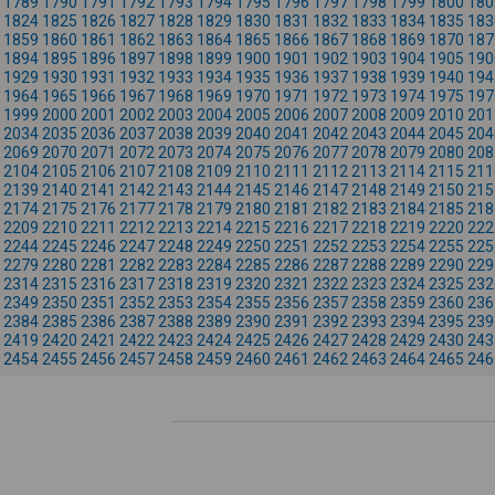
1789
1790
1791
1792
1793
1794
1795
1796
1797
1798
1799
1800
180
1824
1825
1826
1827
1828
1829
1830
1831
1832
1833
1834
1835
183
1859
1860
1861
1862
1863
1864
1865
1866
1867
1868
1869
1870
187
1894
1895
1896
1897
1898
1899
1900
1901
1902
1903
1904
1905
190
1929
1930
1931
1932
1933
1934
1935
1936
1937
1938
1939
1940
194
1964
1965
1966
1967
1968
1969
1970
1971
1972
1973
1974
1975
197
1999
2000
2001
2002
2003
2004
2005
2006
2007
2008
2009
2010
201
2034
2035
2036
2037
2038
2039
2040
2041
2042
2043
2044
2045
204
2069
2070
2071
2072
2073
2074
2075
2076
2077
2078
2079
2080
208
2104
2105
2106
2107
2108
2109
2110
2111
2112
2113
2114
2115
211
2139
2140
2141
2142
2143
2144
2145
2146
2147
2148
2149
2150
215
2174
2175
2176
2177
2178
2179
2180
2181
2182
2183
2184
2185
218
2209
2210
2211
2212
2213
2214
2215
2216
2217
2218
2219
2220
222
2244
2245
2246
2247
2248
2249
2250
2251
2252
2253
2254
2255
225
2279
2280
2281
2282
2283
2284
2285
2286
2287
2288
2289
2290
229
2314
2315
2316
2317
2318
2319
2320
2321
2322
2323
2324
2325
232
2349
2350
2351
2352
2353
2354
2355
2356
2357
2358
2359
2360
236
2384
2385
2386
2387
2388
2389
2390
2391
2392
2393
2394
2395
239
2419
2420
2421
2422
2423
2424
2425
2426
2427
2428
2429
2430
243
2454
2455
2456
2457
2458
2459
2460
2461
2462
2463
2464
2465
246