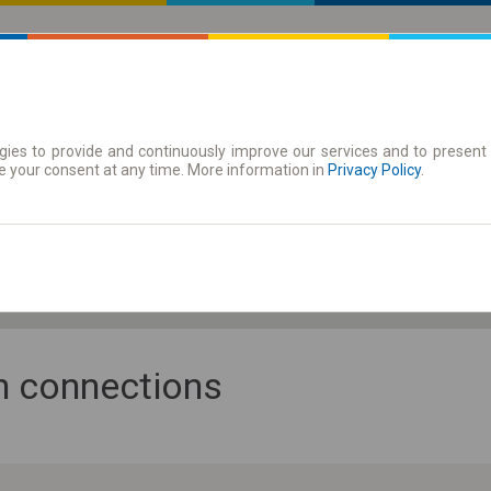
ies to provide and continuously improve our services and to present 
 | Tickets
Season tickets
e your consent at any time. More information in
Privacy Policy
.
Sa. 8 Aug.
-- : --
an connections