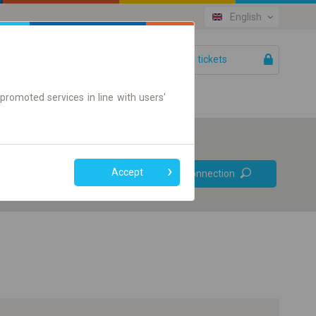
English
Your tickets
Help
promoted services in line with users'
Prefer direct
Accept
Find connection
connections
Online ticket only
+