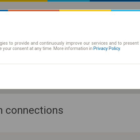
ies to provide and continuously improve our services and to present 
 | Tickets
Season tickets
e your consent at any time. More information in
Privacy Policy
.
Fr. 7 Aug.
-- : --
an connections