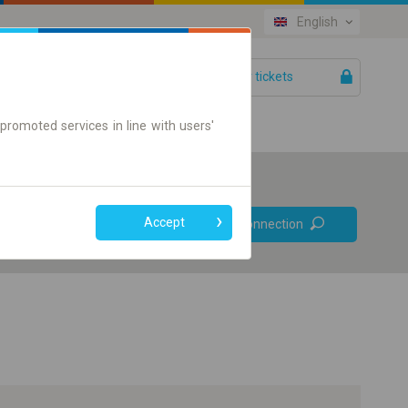
English
Your tickets
Help
promoted services in line with users'
Prefer direct
Accept
Find connection
connections
Online ticket only
+