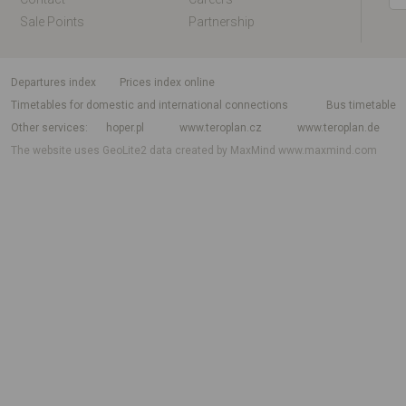
Sale Points
Partnership
departures index
Prices index online
Timetables for domestic and international connections
Bus timetable
Other services
hoper.pl
www.teroplan.cz
www.teroplan.de
The website uses GeoLite2 data created by MaxMind
www.maxmind.com