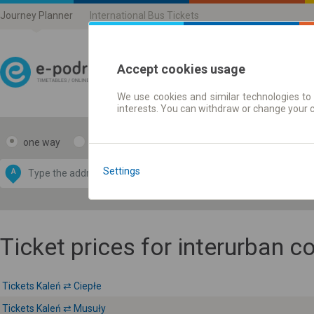
Journey Planner
International Bus Tickets
Accept cookies usage
We use cookies and similar technologies to 
Journey planner | Ticke
interests. You can withdraw or change your 
one way
return
Data CC-BY-SA
by
Settings
A
B
OpenStreetMap
GeoLite data by
e map
MaxMind
Ticket prices for interurban 
Tickets Kaleń ⇄ Ciepłe
Tickets Kaleń ⇄ Musuły