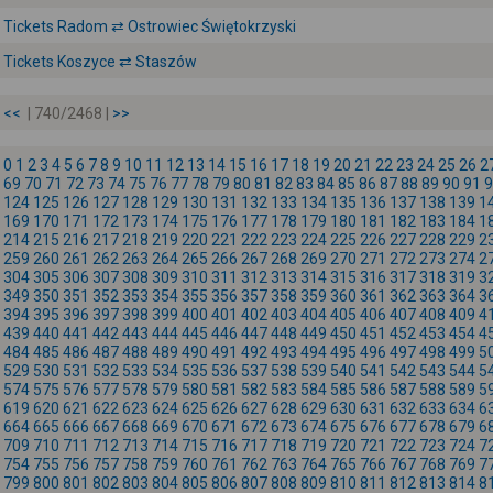
Tickets Radom ⇄ Ostrowiec Świętokrzyski
Tickets Koszyce ⇄ Staszów
<<
| 740/2468 |
>>
0
1
2
3
4
5
6
7
8
9
10
11
12
13
14
15
16
17
18
19
20
21
22
23
24
25
26
2
69
70
71
72
73
74
75
76
77
78
79
80
81
82
83
84
85
86
87
88
89
90
91
9
124
125
126
127
128
129
130
131
132
133
134
135
136
137
138
139
1
169
170
171
172
173
174
175
176
177
178
179
180
181
182
183
184
1
214
215
216
217
218
219
220
221
222
223
224
225
226
227
228
229
2
259
260
261
262
263
264
265
266
267
268
269
270
271
272
273
274
2
304
305
306
307
308
309
310
311
312
313
314
315
316
317
318
319
3
349
350
351
352
353
354
355
356
357
358
359
360
361
362
363
364
3
394
395
396
397
398
399
400
401
402
403
404
405
406
407
408
409
4
439
440
441
442
443
444
445
446
447
448
449
450
451
452
453
454
4
484
485
486
487
488
489
490
491
492
493
494
495
496
497
498
499
5
529
530
531
532
533
534
535
536
537
538
539
540
541
542
543
544
5
574
575
576
577
578
579
580
581
582
583
584
585
586
587
588
589
5
619
620
621
622
623
624
625
626
627
628
629
630
631
632
633
634
6
664
665
666
667
668
669
670
671
672
673
674
675
676
677
678
679
6
709
710
711
712
713
714
715
716
717
718
719
720
721
722
723
724
7
754
755
756
757
758
759
760
761
762
763
764
765
766
767
768
769
7
799
800
801
802
803
804
805
806
807
808
809
810
811
812
813
814
8