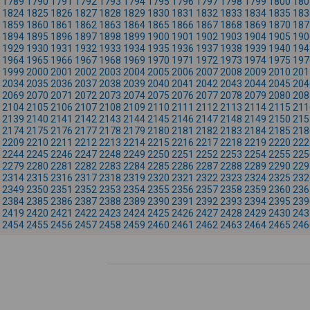
1789
1790
1791
1792
1793
1794
1795
1796
1797
1798
1799
1800
180
1824
1825
1826
1827
1828
1829
1830
1831
1832
1833
1834
1835
183
1859
1860
1861
1862
1863
1864
1865
1866
1867
1868
1869
1870
187
1894
1895
1896
1897
1898
1899
1900
1901
1902
1903
1904
1905
190
1929
1930
1931
1932
1933
1934
1935
1936
1937
1938
1939
1940
194
1964
1965
1966
1967
1968
1969
1970
1971
1972
1973
1974
1975
197
1999
2000
2001
2002
2003
2004
2005
2006
2007
2008
2009
2010
201
2034
2035
2036
2037
2038
2039
2040
2041
2042
2043
2044
2045
204
2069
2070
2071
2072
2073
2074
2075
2076
2077
2078
2079
2080
208
2104
2105
2106
2107
2108
2109
2110
2111
2112
2113
2114
2115
211
2139
2140
2141
2142
2143
2144
2145
2146
2147
2148
2149
2150
215
2174
2175
2176
2177
2178
2179
2180
2181
2182
2183
2184
2185
218
2209
2210
2211
2212
2213
2214
2215
2216
2217
2218
2219
2220
222
2244
2245
2246
2247
2248
2249
2250
2251
2252
2253
2254
2255
225
2279
2280
2281
2282
2283
2284
2285
2286
2287
2288
2289
2290
229
2314
2315
2316
2317
2318
2319
2320
2321
2322
2323
2324
2325
232
2349
2350
2351
2352
2353
2354
2355
2356
2357
2358
2359
2360
236
2384
2385
2386
2387
2388
2389
2390
2391
2392
2393
2394
2395
239
2419
2420
2421
2422
2423
2424
2425
2426
2427
2428
2429
2430
243
2454
2455
2456
2457
2458
2459
2460
2461
2462
2463
2464
2465
246