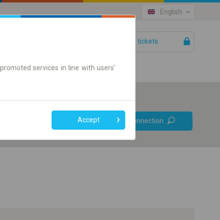
English
Your tickets
Help
promoted services in line with users'
Prefer direct
Accept
Find connection
connections
Online ticket only
+