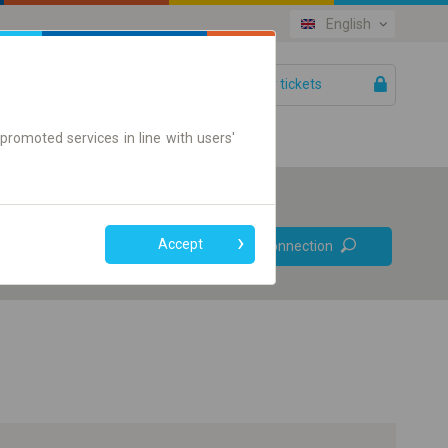
English
Your tickets
Help
promoted services in line with users'
Prefer direct
Accept
Find connection
connections
Online ticket only
+