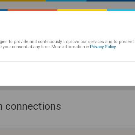
ies to provide and continuously improve our services and to present 
 | Tickets
Season tickets
e your consent at any time. More information in
Privacy Policy
.
Sa. 8 Aug.
-- : --
an connections