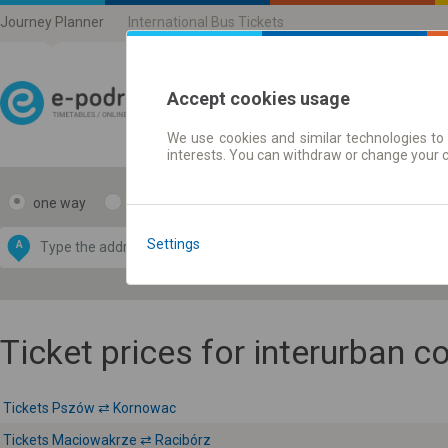
Journey Planner
International Bus Tickets
Accept cookies usage
We use cookies and similar technologies to 
Journey planner | Ticke
interests. You can withdraw or change your 
one way
return
Data CC-BY-SA
by
Settings
A
B
OpenStreetMap
GeoLite data by
e map
MaxMind
Ticket prices for interurban 
Tickets Pszów ⇄ Kornowac
Tickets Maciowakrze ⇄ Racibórz