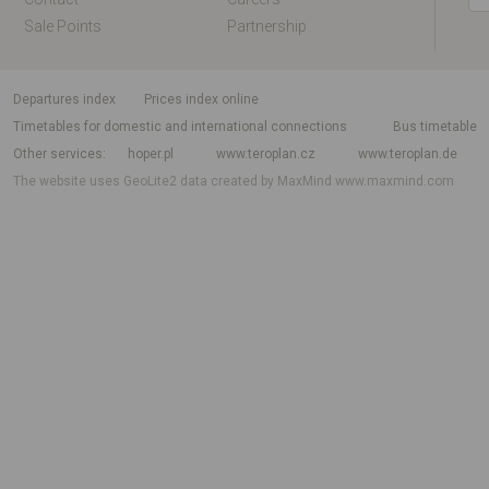
Sale Points
Partnership
departures index
Prices index online
Timetables for domestic and international connections
Bus timetable
Other services
hoper.pl
www.teroplan.cz
www.teroplan.de
The website uses GeoLite2 data created by MaxMind
www.maxmind.com