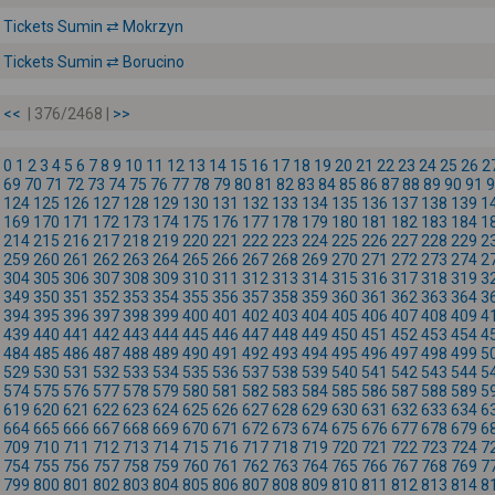
Tickets Sumin ⇄ Mokrzyn
Tickets Sumin ⇄ Borucino
<<
| 376/2468 |
>>
0
1
2
3
4
5
6
7
8
9
10
11
12
13
14
15
16
17
18
19
20
21
22
23
24
25
26
2
69
70
71
72
73
74
75
76
77
78
79
80
81
82
83
84
85
86
87
88
89
90
91
9
124
125
126
127
128
129
130
131
132
133
134
135
136
137
138
139
1
169
170
171
172
173
174
175
176
177
178
179
180
181
182
183
184
1
214
215
216
217
218
219
220
221
222
223
224
225
226
227
228
229
2
259
260
261
262
263
264
265
266
267
268
269
270
271
272
273
274
2
304
305
306
307
308
309
310
311
312
313
314
315
316
317
318
319
3
349
350
351
352
353
354
355
356
357
358
359
360
361
362
363
364
3
394
395
396
397
398
399
400
401
402
403
404
405
406
407
408
409
4
439
440
441
442
443
444
445
446
447
448
449
450
451
452
453
454
4
484
485
486
487
488
489
490
491
492
493
494
495
496
497
498
499
5
529
530
531
532
533
534
535
536
537
538
539
540
541
542
543
544
5
574
575
576
577
578
579
580
581
582
583
584
585
586
587
588
589
5
619
620
621
622
623
624
625
626
627
628
629
630
631
632
633
634
6
664
665
666
667
668
669
670
671
672
673
674
675
676
677
678
679
6
709
710
711
712
713
714
715
716
717
718
719
720
721
722
723
724
7
754
755
756
757
758
759
760
761
762
763
764
765
766
767
768
769
7
799
800
801
802
803
804
805
806
807
808
809
810
811
812
813
814
8