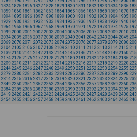
1789
1790
1791
1792
1793
1794
1795
1796
1797
1798
1799
1800
180
1824
1825
1826
1827
1828
1829
1830
1831
1832
1833
1834
1835
183
1859
1860
1861
1862
1863
1864
1865
1866
1867
1868
1869
1870
187
1894
1895
1896
1897
1898
1899
1900
1901
1902
1903
1904
1905
190
1929
1930
1931
1932
1933
1934
1935
1936
1937
1938
1939
1940
194
1964
1965
1966
1967
1968
1969
1970
1971
1972
1973
1974
1975
197
1999
2000
2001
2002
2003
2004
2005
2006
2007
2008
2009
2010
201
2034
2035
2036
2037
2038
2039
2040
2041
2042
2043
2044
2045
204
2069
2070
2071
2072
2073
2074
2075
2076
2077
2078
2079
2080
208
2104
2105
2106
2107
2108
2109
2110
2111
2112
2113
2114
2115
211
2139
2140
2141
2142
2143
2144
2145
2146
2147
2148
2149
2150
215
2174
2175
2176
2177
2178
2179
2180
2181
2182
2183
2184
2185
218
2209
2210
2211
2212
2213
2214
2215
2216
2217
2218
2219
2220
222
2244
2245
2246
2247
2248
2249
2250
2251
2252
2253
2254
2255
225
2279
2280
2281
2282
2283
2284
2285
2286
2287
2288
2289
2290
229
2314
2315
2316
2317
2318
2319
2320
2321
2322
2323
2324
2325
232
2349
2350
2351
2352
2353
2354
2355
2356
2357
2358
2359
2360
236
2384
2385
2386
2387
2388
2389
2390
2391
2392
2393
2394
2395
239
2419
2420
2421
2422
2423
2424
2425
2426
2427
2428
2429
2430
243
2454
2455
2456
2457
2458
2459
2460
2461
2462
2463
2464
2465
246