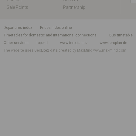
Sale Points
Partnership
departures index
Prices index online
Timetables for domestic and international connections
Bus timetable
Other services
hoper.pl
www.teroplan.cz
www.teroplan.de
The website uses GeoLite2 data created by MaxMind
www.maxmind.com