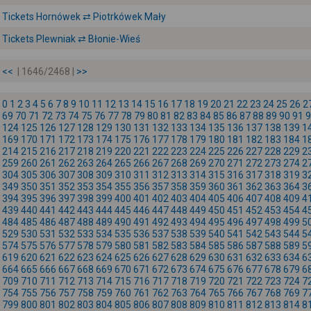
Tickets Hornówek ⇄ Piotrkówek Mały
Tickets Plewniak ⇄ Błonie-Wieś
<<
| 1646/2468 |
>>
0
1
2
3
4
5
6
7
8
9
10
11
12
13
14
15
16
17
18
19
20
21
22
23
24
25
26
2
69
70
71
72
73
74
75
76
77
78
79
80
81
82
83
84
85
86
87
88
89
90
91
9
124
125
126
127
128
129
130
131
132
133
134
135
136
137
138
139
1
169
170
171
172
173
174
175
176
177
178
179
180
181
182
183
184
1
214
215
216
217
218
219
220
221
222
223
224
225
226
227
228
229
2
259
260
261
262
263
264
265
266
267
268
269
270
271
272
273
274
2
304
305
306
307
308
309
310
311
312
313
314
315
316
317
318
319
3
349
350
351
352
353
354
355
356
357
358
359
360
361
362
363
364
3
394
395
396
397
398
399
400
401
402
403
404
405
406
407
408
409
4
439
440
441
442
443
444
445
446
447
448
449
450
451
452
453
454
4
484
485
486
487
488
489
490
491
492
493
494
495
496
497
498
499
5
529
530
531
532
533
534
535
536
537
538
539
540
541
542
543
544
5
574
575
576
577
578
579
580
581
582
583
584
585
586
587
588
589
5
619
620
621
622
623
624
625
626
627
628
629
630
631
632
633
634
6
664
665
666
667
668
669
670
671
672
673
674
675
676
677
678
679
6
709
710
711
712
713
714
715
716
717
718
719
720
721
722
723
724
7
754
755
756
757
758
759
760
761
762
763
764
765
766
767
768
769
7
799
800
801
802
803
804
805
806
807
808
809
810
811
812
813
814
8