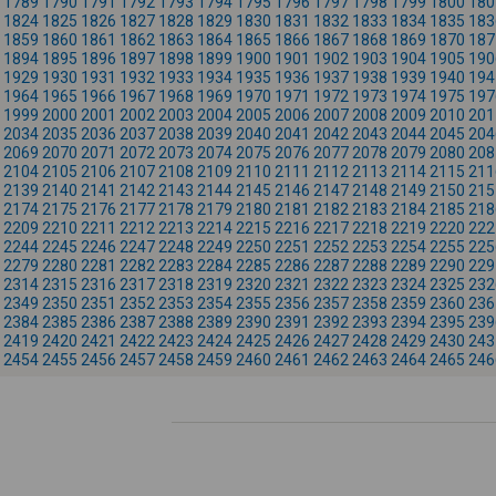
1789
1790
1791
1792
1793
1794
1795
1796
1797
1798
1799
1800
180
1824
1825
1826
1827
1828
1829
1830
1831
1832
1833
1834
1835
183
1859
1860
1861
1862
1863
1864
1865
1866
1867
1868
1869
1870
187
1894
1895
1896
1897
1898
1899
1900
1901
1902
1903
1904
1905
190
1929
1930
1931
1932
1933
1934
1935
1936
1937
1938
1939
1940
194
1964
1965
1966
1967
1968
1969
1970
1971
1972
1973
1974
1975
197
1999
2000
2001
2002
2003
2004
2005
2006
2007
2008
2009
2010
201
2034
2035
2036
2037
2038
2039
2040
2041
2042
2043
2044
2045
204
2069
2070
2071
2072
2073
2074
2075
2076
2077
2078
2079
2080
208
2104
2105
2106
2107
2108
2109
2110
2111
2112
2113
2114
2115
211
2139
2140
2141
2142
2143
2144
2145
2146
2147
2148
2149
2150
215
2174
2175
2176
2177
2178
2179
2180
2181
2182
2183
2184
2185
218
2209
2210
2211
2212
2213
2214
2215
2216
2217
2218
2219
2220
222
2244
2245
2246
2247
2248
2249
2250
2251
2252
2253
2254
2255
225
2279
2280
2281
2282
2283
2284
2285
2286
2287
2288
2289
2290
229
2314
2315
2316
2317
2318
2319
2320
2321
2322
2323
2324
2325
232
2349
2350
2351
2352
2353
2354
2355
2356
2357
2358
2359
2360
236
2384
2385
2386
2387
2388
2389
2390
2391
2392
2393
2394
2395
239
2419
2420
2421
2422
2423
2424
2425
2426
2427
2428
2429
2430
243
2454
2455
2456
2457
2458
2459
2460
2461
2462
2463
2464
2465
246