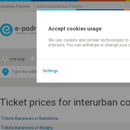
Journey Planner
International Bus Tickets
Accept cookies usage
We use cookies and similar technologies to 
Journey planner | Ticke
interests. You can withdraw or change your 
one way
return
Data CC-BY-SA
by
Settings
A
B
OpenStreetMap
GeoLite data by
e map
MaxMind
Ticket prices for interurban 
Tickets Baranowo ⇄ Białobłota
Tickets Baranowo ⇄ Wiżajny