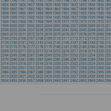
1789
1790
1791
1792
1793
1794
1795
1796
1797
1798
1799
1800
180
1824
1825
1826
1827
1828
1829
1830
1831
1832
1833
1834
1835
183
1859
1860
1861
1862
1863
1864
1865
1866
1867
1868
1869
1870
187
1894
1895
1896
1897
1898
1899
1900
1901
1902
1903
1904
1905
190
1929
1930
1931
1932
1933
1934
1935
1936
1937
1938
1939
1940
194
1964
1965
1966
1967
1968
1969
1970
1971
1972
1973
1974
1975
197
1999
2000
2001
2002
2003
2004
2005
2006
2007
2008
2009
2010
201
2034
2035
2036
2037
2038
2039
2040
2041
2042
2043
2044
2045
204
2069
2070
2071
2072
2073
2074
2075
2076
2077
2078
2079
2080
208
2104
2105
2106
2107
2108
2109
2110
2111
2112
2113
2114
2115
211
2139
2140
2141
2142
2143
2144
2145
2146
2147
2148
2149
2150
215
2174
2175
2176
2177
2178
2179
2180
2181
2182
2183
2184
2185
218
2209
2210
2211
2212
2213
2214
2215
2216
2217
2218
2219
2220
222
2244
2245
2246
2247
2248
2249
2250
2251
2252
2253
2254
2255
225
2279
2280
2281
2282
2283
2284
2285
2286
2287
2288
2289
2290
229
2314
2315
2316
2317
2318
2319
2320
2321
2322
2323
2324
2325
232
2349
2350
2351
2352
2353
2354
2355
2356
2357
2358
2359
2360
236
2384
2385
2386
2387
2388
2389
2390
2391
2392
2393
2394
2395
239
2419
2420
2421
2422
2423
2424
2425
2426
2427
2428
2429
2430
243
2454
2455
2456
2457
2458
2459
2460
2461
2462
2463
2464
2465
246