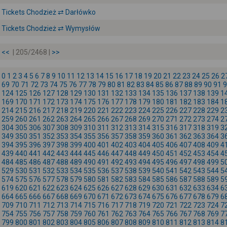
Tickets Chodzież ⇄ Darłówko
Tickets Chodzież ⇄ Wymysłów
<<
| 205/2468 |
>>
0
1
2
3
4
5
6
7
8
9
10
11
12
13
14
15
16
17
18
19
20
21
22
23
24
25
26
2
69
70
71
72
73
74
75
76
77
78
79
80
81
82
83
84
85
86
87
88
89
90
91
9
124
125
126
127
128
129
130
131
132
133
134
135
136
137
138
139
1
169
170
171
172
173
174
175
176
177
178
179
180
181
182
183
184
1
214
215
216
217
218
219
220
221
222
223
224
225
226
227
228
229
2
259
260
261
262
263
264
265
266
267
268
269
270
271
272
273
274
2
304
305
306
307
308
309
310
311
312
313
314
315
316
317
318
319
3
349
350
351
352
353
354
355
356
357
358
359
360
361
362
363
364
3
394
395
396
397
398
399
400
401
402
403
404
405
406
407
408
409
4
439
440
441
442
443
444
445
446
447
448
449
450
451
452
453
454
4
484
485
486
487
488
489
490
491
492
493
494
495
496
497
498
499
5
529
530
531
532
533
534
535
536
537
538
539
540
541
542
543
544
5
574
575
576
577
578
579
580
581
582
583
584
585
586
587
588
589
5
619
620
621
622
623
624
625
626
627
628
629
630
631
632
633
634
6
664
665
666
667
668
669
670
671
672
673
674
675
676
677
678
679
6
709
710
711
712
713
714
715
716
717
718
719
720
721
722
723
724
7
754
755
756
757
758
759
760
761
762
763
764
765
766
767
768
769
7
799
800
801
802
803
804
805
806
807
808
809
810
811
812
813
814
8