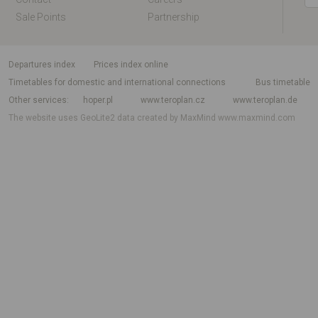
Sale Points
Partnership
departures index
Prices index online
Timetables for domestic and international connections
Bus timetable
Other services
hoper.pl
www.teroplan.cz
www.teroplan.de
The website uses GeoLite2 data created by MaxMind
www.maxmind.com