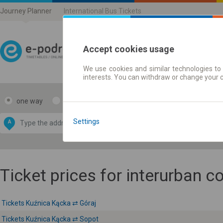
Journey Planner
International Bus Tickets
Accept cookies usage
We use cookies and similar technologies to 
Journey planner | Ticke
interests. You can withdraw or change your 
one way
return
Data CC-BY-SA
by
Settings
A
B
OpenStreetMap
GeoLite data by
e map
MaxMind
Ticket prices for interurban 
Tickets Kuźnica Kącka ⇄ Góraj
Tickets Kuźnica Kącka ⇄ Sopot