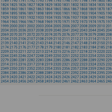
1789
1790
1791
1792
1793
1794
1795
1796
1797
1798
1799
1800
180
1824
1825
1826
1827
1828
1829
1830
1831
1832
1833
1834
1835
183
1859
1860
1861
1862
1863
1864
1865
1866
1867
1868
1869
1870
187
1894
1895
1896
1897
1898
1899
1900
1901
1902
1903
1904
1905
190
1929
1930
1931
1932
1933
1934
1935
1936
1937
1938
1939
1940
194
1964
1965
1966
1967
1968
1969
1970
1971
1972
1973
1974
1975
197
1999
2000
2001
2002
2003
2004
2005
2006
2007
2008
2009
2010
201
2034
2035
2036
2037
2038
2039
2040
2041
2042
2043
2044
2045
204
2069
2070
2071
2072
2073
2074
2075
2076
2077
2078
2079
2080
208
2104
2105
2106
2107
2108
2109
2110
2111
2112
2113
2114
2115
211
2139
2140
2141
2142
2143
2144
2145
2146
2147
2148
2149
2150
215
2174
2175
2176
2177
2178
2179
2180
2181
2182
2183
2184
2185
218
2209
2210
2211
2212
2213
2214
2215
2216
2217
2218
2219
2220
222
2244
2245
2246
2247
2248
2249
2250
2251
2252
2253
2254
2255
225
2279
2280
2281
2282
2283
2284
2285
2286
2287
2288
2289
2290
229
2314
2315
2316
2317
2318
2319
2320
2321
2322
2323
2324
2325
232
2349
2350
2351
2352
2353
2354
2355
2356
2357
2358
2359
2360
236
2384
2385
2386
2387
2388
2389
2390
2391
2392
2393
2394
2395
239
2419
2420
2421
2422
2423
2424
2425
2426
2427
2428
2429
2430
243
2454
2455
2456
2457
2458
2459
2460
2461
2462
2463
2464
2465
246