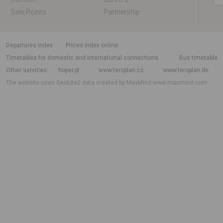
Sale Points
Partnership
departures index
Prices index online
Timetables for domestic and international connections
Bus timetable
Other services
hoper.pl
www.teroplan.cz
www.teroplan.de
The website uses GeoLite2 data created by MaxMind
www.maxmind.com