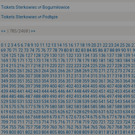
Tickets Sterkowiec ⇄ Bogumiłowice
Tickets Sterkowiec ⇄ Podłęże
<<
| 785/2468 |
>>
0
1
2
3
4
5
6
7
8
9
10
11
12
13
14
15
16
17
18
19
20
21
22
23
24
25
26
2
69
70
71
72
73
74
75
76
77
78
79
80
81
82
83
84
85
86
87
88
89
90
91
9
124
125
126
127
128
129
130
131
132
133
134
135
136
137
138
139
1
169
170
171
172
173
174
175
176
177
178
179
180
181
182
183
184
1
214
215
216
217
218
219
220
221
222
223
224
225
226
227
228
229
2
259
260
261
262
263
264
265
266
267
268
269
270
271
272
273
274
2
304
305
306
307
308
309
310
311
312
313
314
315
316
317
318
319
3
349
350
351
352
353
354
355
356
357
358
359
360
361
362
363
364
3
394
395
396
397
398
399
400
401
402
403
404
405
406
407
408
409
4
439
440
441
442
443
444
445
446
447
448
449
450
451
452
453
454
4
484
485
486
487
488
489
490
491
492
493
494
495
496
497
498
499
5
529
530
531
532
533
534
535
536
537
538
539
540
541
542
543
544
5
574
575
576
577
578
579
580
581
582
583
584
585
586
587
588
589
5
619
620
621
622
623
624
625
626
627
628
629
630
631
632
633
634
6
664
665
666
667
668
669
670
671
672
673
674
675
676
677
678
679
6
709
710
711
712
713
714
715
716
717
718
719
720
721
722
723
724
7
754
755
756
757
758
759
760
761
762
763
764
765
766
767
768
769
7
799
800
801
802
803
804
805
806
807
808
809
810
811
812
813
814
8