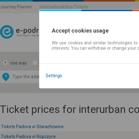
Journey Planner
International Bus Tickets
Accept cookies usage
We use cookies and similar technologies to 
Journey planner | Ticke
interests. You can withdraw or change your 
one way
return
Data CC-BY-SA
by
Settings
A
B
OpenStreetMap
GeoLite data by
e map
MaxMind
Ticket prices for interurban 
Tickets Padova ⇄ Starachowice
Tickets Padova ⇄ Ropczyce