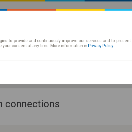
ies to provide and continuously improve our services and to present 
 | Tickets
Season tickets
e your consent at any time. More information in
Privacy Policy
.
Sa. 8 Aug.
-- : --
an connections