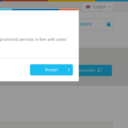
English
Your tickets
Help
promoted services in line with users'
Prefer direct
Accept
Find connection
connections
Online ticket only
+