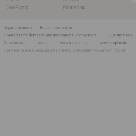
Sale Points
Partnership
departures index
Prices index online
Timetables for domestic and international connections
Bus timetable
Other services
hoper.pl
www.teroplan.cz
www.teroplan.de
The website uses GeoLite2 data created by MaxMind
www.maxmind.com