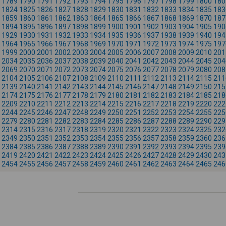
1789
1790
1791
1792
1793
1794
1795
1796
1797
1798
1799
1800
180
1824
1825
1826
1827
1828
1829
1830
1831
1832
1833
1834
1835
183
1859
1860
1861
1862
1863
1864
1865
1866
1867
1868
1869
1870
187
1894
1895
1896
1897
1898
1899
1900
1901
1902
1903
1904
1905
190
1929
1930
1931
1932
1933
1934
1935
1936
1937
1938
1939
1940
194
1964
1965
1966
1967
1968
1969
1970
1971
1972
1973
1974
1975
197
1999
2000
2001
2002
2003
2004
2005
2006
2007
2008
2009
2010
201
2034
2035
2036
2037
2038
2039
2040
2041
2042
2043
2044
2045
204
2069
2070
2071
2072
2073
2074
2075
2076
2077
2078
2079
2080
208
2104
2105
2106
2107
2108
2109
2110
2111
2112
2113
2114
2115
211
2139
2140
2141
2142
2143
2144
2145
2146
2147
2148
2149
2150
215
2174
2175
2176
2177
2178
2179
2180
2181
2182
2183
2184
2185
218
2209
2210
2211
2212
2213
2214
2215
2216
2217
2218
2219
2220
222
2244
2245
2246
2247
2248
2249
2250
2251
2252
2253
2254
2255
225
2279
2280
2281
2282
2283
2284
2285
2286
2287
2288
2289
2290
229
2314
2315
2316
2317
2318
2319
2320
2321
2322
2323
2324
2325
232
2349
2350
2351
2352
2353
2354
2355
2356
2357
2358
2359
2360
236
2384
2385
2386
2387
2388
2389
2390
2391
2392
2393
2394
2395
239
2419
2420
2421
2422
2423
2424
2425
2426
2427
2428
2429
2430
243
2454
2455
2456
2457
2458
2459
2460
2461
2462
2463
2464
2465
246