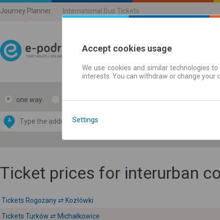
Journey Planner
International Bus Tickets
Accept cookies usage
We use cookies and similar technologies to 
Journey planner | Ticke
interests. You can withdraw or change your 
one way
return
Data CC-BY-SA
by
Settings
A
B
OpenStreetMap
GeoLite data by
e map
MaxMind
Ticket prices for interurban 
Tickets Rogożany ⇄ Kozłówki
Tickets Turków ⇄ Michałkowice