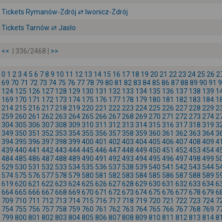
Tickets Rymanów-Zdrój ⇄ Iwonicz-Zdrój
Tickets Tarnów ⇄ Jasło
<<
| 336/2468 |
>>
0
1
2
3
4
5
6
7
8
9
10
11
12
13
14
15
16
17
18
19
20
21
22
23
24
25
26
2
69
70
71
72
73
74
75
76
77
78
79
80
81
82
83
84
85
86
87
88
89
90
91
9
124
125
126
127
128
129
130
131
132
133
134
135
136
137
138
139
1
169
170
171
172
173
174
175
176
177
178
179
180
181
182
183
184
1
214
215
216
217
218
219
220
221
222
223
224
225
226
227
228
229
2
259
260
261
262
263
264
265
266
267
268
269
270
271
272
273
274
2
304
305
306
307
308
309
310
311
312
313
314
315
316
317
318
319
3
349
350
351
352
353
354
355
356
357
358
359
360
361
362
363
364
3
394
395
396
397
398
399
400
401
402
403
404
405
406
407
408
409
4
439
440
441
442
443
444
445
446
447
448
449
450
451
452
453
454
4
484
485
486
487
488
489
490
491
492
493
494
495
496
497
498
499
5
529
530
531
532
533
534
535
536
537
538
539
540
541
542
543
544
5
574
575
576
577
578
579
580
581
582
583
584
585
586
587
588
589
5
619
620
621
622
623
624
625
626
627
628
629
630
631
632
633
634
6
664
665
666
667
668
669
670
671
672
673
674
675
676
677
678
679
6
709
710
711
712
713
714
715
716
717
718
719
720
721
722
723
724
7
754
755
756
757
758
759
760
761
762
763
764
765
766
767
768
769
7
799
800
801
802
803
804
805
806
807
808
809
810
811
812
813
814
8