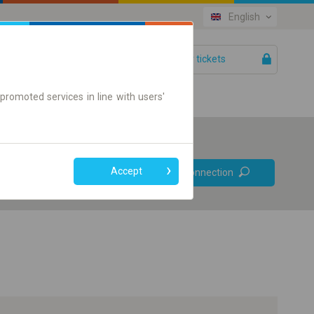
English
Your tickets
Help
promoted services in line with users'
Prefer direct
Accept
Find connection
connections
Online ticket only
+