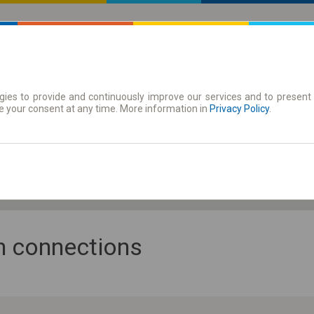
ies to provide and continuously improve our services and to present 
 | Tickets
Season tickets
e your consent at any time. More information in
Privacy Policy
.
Fr. 7 Aug.
-- : --
an connections