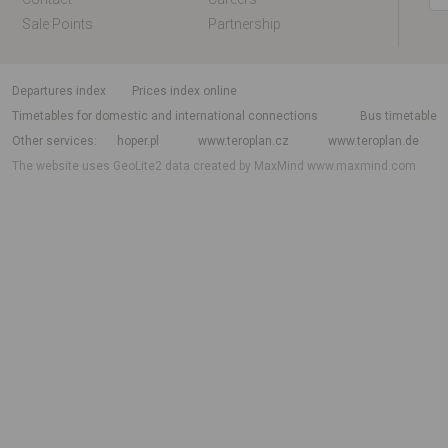
Sale Points
Partnership
departures index
Prices index online
Timetables for domestic and international connections
Bus timetable
Other services
hoper.pl
www.teroplan.cz
www.teroplan.de
The website uses GeoLite2 data created by MaxMind
www.maxmind.com