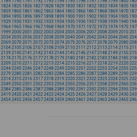
1789
1790
1791
1792
1793
1794
1795
1796
1797
1798
1799
1800
180
1824
1825
1826
1827
1828
1829
1830
1831
1832
1833
1834
1835
183
1859
1860
1861
1862
1863
1864
1865
1866
1867
1868
1869
1870
187
1894
1895
1896
1897
1898
1899
1900
1901
1902
1903
1904
1905
190
1929
1930
1931
1932
1933
1934
1935
1936
1937
1938
1939
1940
194
1964
1965
1966
1967
1968
1969
1970
1971
1972
1973
1974
1975
197
1999
2000
2001
2002
2003
2004
2005
2006
2007
2008
2009
2010
201
2034
2035
2036
2037
2038
2039
2040
2041
2042
2043
2044
2045
204
2069
2070
2071
2072
2073
2074
2075
2076
2077
2078
2079
2080
208
2104
2105
2106
2107
2108
2109
2110
2111
2112
2113
2114
2115
211
2139
2140
2141
2142
2143
2144
2145
2146
2147
2148
2149
2150
215
2174
2175
2176
2177
2178
2179
2180
2181
2182
2183
2184
2185
218
2209
2210
2211
2212
2213
2214
2215
2216
2217
2218
2219
2220
222
2244
2245
2246
2247
2248
2249
2250
2251
2252
2253
2254
2255
225
2279
2280
2281
2282
2283
2284
2285
2286
2287
2288
2289
2290
229
2314
2315
2316
2317
2318
2319
2320
2321
2322
2323
2324
2325
232
2349
2350
2351
2352
2353
2354
2355
2356
2357
2358
2359
2360
236
2384
2385
2386
2387
2388
2389
2390
2391
2392
2393
2394
2395
239
2419
2420
2421
2422
2423
2424
2425
2426
2427
2428
2429
2430
243
2454
2455
2456
2457
2458
2459
2460
2461
2462
2463
2464
2465
246