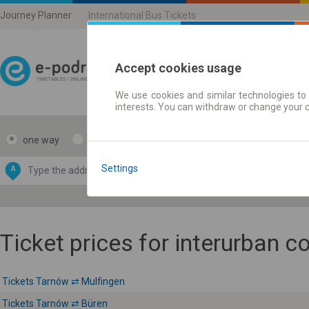
Journey Planner
International Bus Tickets
Accept cookies usage
We use cookies and similar technologies to 
Journey planner | Ticke
interests. You can withdraw or change your 
one way
return
Data CC-BY-SA
by
Settings
A
B
OpenStreetMap
GeoLite data by
e map
MaxMind
Ticket prices for interurban 
Tickets Tarnów ⇄ Mulfingen
Tickets Tarnów ⇄ Büren