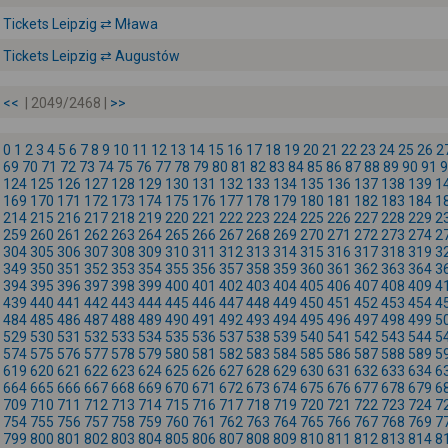
Tickets Leipzig ⇄ Mława
Tickets Leipzig ⇄ Augustów
<<
| 2049/2468 |
>>
0
1
2
3
4
5
6
7
8
9
10
11
12
13
14
15
16
17
18
19
20
21
22
23
24
25
26
2
69
70
71
72
73
74
75
76
77
78
79
80
81
82
83
84
85
86
87
88
89
90
91
9
124
125
126
127
128
129
130
131
132
133
134
135
136
137
138
139
1
169
170
171
172
173
174
175
176
177
178
179
180
181
182
183
184
1
214
215
216
217
218
219
220
221
222
223
224
225
226
227
228
229
2
259
260
261
262
263
264
265
266
267
268
269
270
271
272
273
274
2
304
305
306
307
308
309
310
311
312
313
314
315
316
317
318
319
3
349
350
351
352
353
354
355
356
357
358
359
360
361
362
363
364
3
394
395
396
397
398
399
400
401
402
403
404
405
406
407
408
409
4
439
440
441
442
443
444
445
446
447
448
449
450
451
452
453
454
4
484
485
486
487
488
489
490
491
492
493
494
495
496
497
498
499
5
529
530
531
532
533
534
535
536
537
538
539
540
541
542
543
544
5
574
575
576
577
578
579
580
581
582
583
584
585
586
587
588
589
5
619
620
621
622
623
624
625
626
627
628
629
630
631
632
633
634
6
664
665
666
667
668
669
670
671
672
673
674
675
676
677
678
679
6
709
710
711
712
713
714
715
716
717
718
719
720
721
722
723
724
7
754
755
756
757
758
759
760
761
762
763
764
765
766
767
768
769
7
799
800
801
802
803
804
805
806
807
808
809
810
811
812
813
814
8