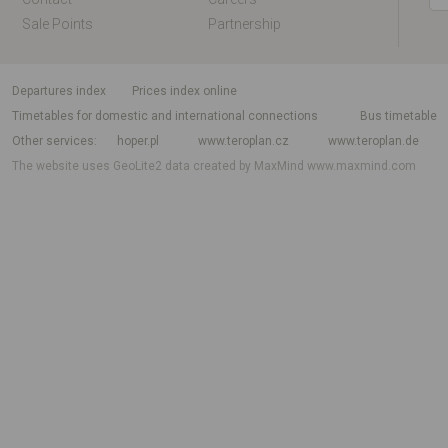
Sale Points
Partnership
departures index
Prices index online
Timetables for domestic and international connections
Bus timetable
Other services
hoper.pl
www.teroplan.cz
www.teroplan.de
The website uses GeoLite2 data created by MaxMind
www.maxmind.com