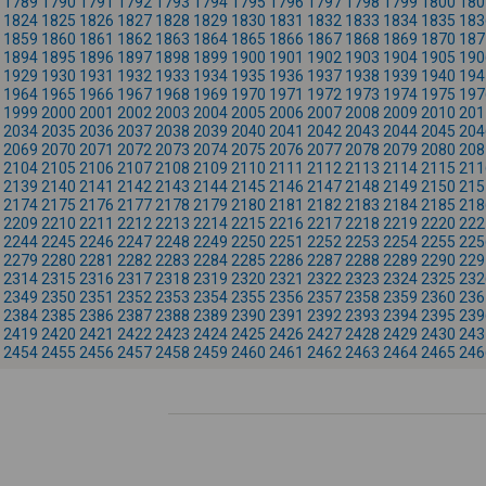
1789
1790
1791
1792
1793
1794
1795
1796
1797
1798
1799
1800
180
1824
1825
1826
1827
1828
1829
1830
1831
1832
1833
1834
1835
183
1859
1860
1861
1862
1863
1864
1865
1866
1867
1868
1869
1870
187
1894
1895
1896
1897
1898
1899
1900
1901
1902
1903
1904
1905
190
1929
1930
1931
1932
1933
1934
1935
1936
1937
1938
1939
1940
194
1964
1965
1966
1967
1968
1969
1970
1971
1972
1973
1974
1975
197
1999
2000
2001
2002
2003
2004
2005
2006
2007
2008
2009
2010
201
2034
2035
2036
2037
2038
2039
2040
2041
2042
2043
2044
2045
204
2069
2070
2071
2072
2073
2074
2075
2076
2077
2078
2079
2080
208
2104
2105
2106
2107
2108
2109
2110
2111
2112
2113
2114
2115
211
2139
2140
2141
2142
2143
2144
2145
2146
2147
2148
2149
2150
215
2174
2175
2176
2177
2178
2179
2180
2181
2182
2183
2184
2185
218
2209
2210
2211
2212
2213
2214
2215
2216
2217
2218
2219
2220
222
2244
2245
2246
2247
2248
2249
2250
2251
2252
2253
2254
2255
225
2279
2280
2281
2282
2283
2284
2285
2286
2287
2288
2289
2290
229
2314
2315
2316
2317
2318
2319
2320
2321
2322
2323
2324
2325
232
2349
2350
2351
2352
2353
2354
2355
2356
2357
2358
2359
2360
236
2384
2385
2386
2387
2388
2389
2390
2391
2392
2393
2394
2395
239
2419
2420
2421
2422
2423
2424
2425
2426
2427
2428
2429
2430
243
2454
2455
2456
2457
2458
2459
2460
2461
2462
2463
2464
2465
246