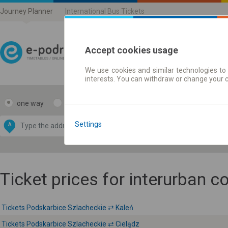
Journey Planner
International Bus Tickets
Accept cookies usage
We use cookies and similar technologies to 
Journey planner | Ticke
interests. You can withdraw or change your 
one way
return
Data CC-BY-SA
by
Settings
A
B
OpenStreetMap
GeoLite data by
e map
MaxMind
Ticket prices for interurban 
Tickets Podskarbice Szlacheckie ⇄ Kaleń
Tickets Podskarbice Szlacheckie ⇄ Cielądz