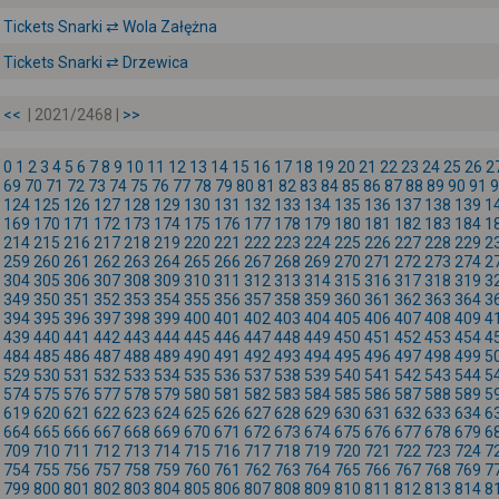
Tickets Snarki ⇄ Wola Załężna
Tickets Snarki ⇄ Drzewica
<<
| 2021/2468 |
>>
0
1
2
3
4
5
6
7
8
9
10
11
12
13
14
15
16
17
18
19
20
21
22
23
24
25
26
2
69
70
71
72
73
74
75
76
77
78
79
80
81
82
83
84
85
86
87
88
89
90
91
9
124
125
126
127
128
129
130
131
132
133
134
135
136
137
138
139
1
169
170
171
172
173
174
175
176
177
178
179
180
181
182
183
184
1
214
215
216
217
218
219
220
221
222
223
224
225
226
227
228
229
2
259
260
261
262
263
264
265
266
267
268
269
270
271
272
273
274
2
304
305
306
307
308
309
310
311
312
313
314
315
316
317
318
319
3
349
350
351
352
353
354
355
356
357
358
359
360
361
362
363
364
3
394
395
396
397
398
399
400
401
402
403
404
405
406
407
408
409
4
439
440
441
442
443
444
445
446
447
448
449
450
451
452
453
454
4
484
485
486
487
488
489
490
491
492
493
494
495
496
497
498
499
5
529
530
531
532
533
534
535
536
537
538
539
540
541
542
543
544
5
574
575
576
577
578
579
580
581
582
583
584
585
586
587
588
589
5
619
620
621
622
623
624
625
626
627
628
629
630
631
632
633
634
6
664
665
666
667
668
669
670
671
672
673
674
675
676
677
678
679
6
709
710
711
712
713
714
715
716
717
718
719
720
721
722
723
724
7
754
755
756
757
758
759
760
761
762
763
764
765
766
767
768
769
7
799
800
801
802
803
804
805
806
807
808
809
810
811
812
813
814
8