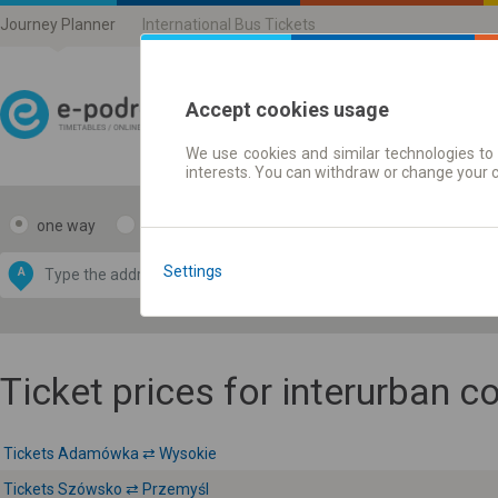
Journey Planner
International Bus Tickets
Accept cookies usage
We use cookies and similar technologies to 
Journey planner | Ticke
interests. You can withdraw or change your 
one way
return
Data CC-BY-SA
by
Settings
A
B
OpenStreetMap
GeoLite data by
e map
MaxMind
Ticket prices for interurban 
Tickets Adamówka ⇄ Wysokie
Tickets Szówsko ⇄ Przemyśl