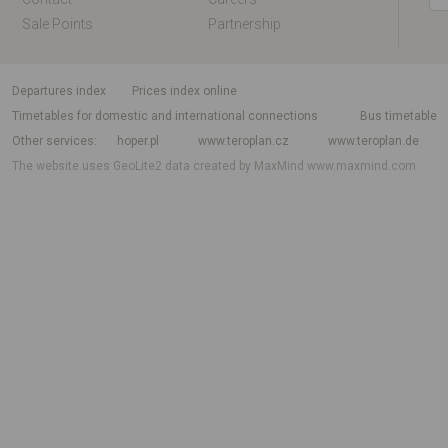
Sale Points
Partnership
departures index
Prices index online
Timetables for domestic and international connections
Bus timetable
Other services
hoper.pl
www.teroplan.cz
www.teroplan.de
The website uses GeoLite2 data created by MaxMind
www.maxmind.com