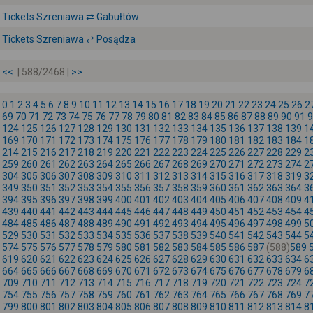
Tickets Szreniawa ⇄ Gabułtów
Tickets Szreniawa ⇄ Posądza
<<
| 588/2468 |
>>
0
1
2
3
4
5
6
7
8
9
10
11
12
13
14
15
16
17
18
19
20
21
22
23
24
25
26
2
69
70
71
72
73
74
75
76
77
78
79
80
81
82
83
84
85
86
87
88
89
90
91
9
124
125
126
127
128
129
130
131
132
133
134
135
136
137
138
139
1
169
170
171
172
173
174
175
176
177
178
179
180
181
182
183
184
1
214
215
216
217
218
219
220
221
222
223
224
225
226
227
228
229
2
259
260
261
262
263
264
265
266
267
268
269
270
271
272
273
274
2
304
305
306
307
308
309
310
311
312
313
314
315
316
317
318
319
3
349
350
351
352
353
354
355
356
357
358
359
360
361
362
363
364
3
394
395
396
397
398
399
400
401
402
403
404
405
406
407
408
409
4
439
440
441
442
443
444
445
446
447
448
449
450
451
452
453
454
4
484
485
486
487
488
489
490
491
492
493
494
495
496
497
498
499
5
529
530
531
532
533
534
535
536
537
538
539
540
541
542
543
544
5
574
575
576
577
578
579
580
581
582
583
584
585
586
587
(588)
589
619
620
621
622
623
624
625
626
627
628
629
630
631
632
633
634
6
664
665
666
667
668
669
670
671
672
673
674
675
676
677
678
679
6
709
710
711
712
713
714
715
716
717
718
719
720
721
722
723
724
7
754
755
756
757
758
759
760
761
762
763
764
765
766
767
768
769
7
799
800
801
802
803
804
805
806
807
808
809
810
811
812
813
814
8