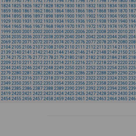
1789
1790
1791
1792
1793
1794
1795
1796
1797
1798
1799
1800
180
1824
1825
1826
1827
1828
1829
1830
1831
1832
1833
1834
1835
183
1859
1860
1861
1862
1863
1864
1865
1866
1867
1868
1869
1870
187
1894
1895
1896
1897
1898
1899
1900
1901
1902
1903
1904
1905
190
1929
1930
1931
1932
1933
1934
1935
1936
1937
1938
1939
1940
194
1964
1965
1966
1967
1968
1969
1970
1971
1972
1973
1974
1975
197
1999
2000
2001
2002
2003
2004
2005
2006
2007
2008
2009
2010
201
2034
2035
2036
2037
2038
2039
2040
2041
2042
2043
2044
2045
204
2069
2070
2071
2072
2073
2074
2075
2076
2077
2078
2079
2080
208
2104
2105
2106
2107
2108
2109
2110
2111
2112
2113
2114
2115
211
2139
2140
2141
2142
2143
2144
2145
2146
2147
2148
2149
2150
215
2174
2175
2176
2177
2178
2179
2180
2181
2182
2183
2184
2185
218
2209
2210
2211
2212
2213
2214
2215
2216
2217
2218
2219
2220
222
2244
2245
2246
2247
2248
2249
2250
2251
2252
2253
2254
2255
225
2279
2280
2281
2282
2283
2284
2285
2286
2287
2288
2289
2290
229
2314
2315
2316
2317
2318
2319
2320
2321
2322
2323
2324
2325
232
2349
2350
2351
2352
2353
2354
2355
2356
2357
2358
2359
2360
236
2384
2385
2386
2387
2388
2389
2390
2391
2392
2393
2394
2395
239
2419
2420
2421
2422
2423
2424
2425
2426
2427
2428
2429
2430
243
2454
2455
2456
2457
2458
2459
2460
2461
2462
2463
2464
2465
246