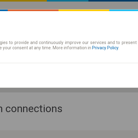
ies to provide and continuously improve our services and to present 
 | Tickets
Season tickets
e your consent at any time. More information in
Privacy Policy
.
Fr. 7 Aug.
-- : --
an connections