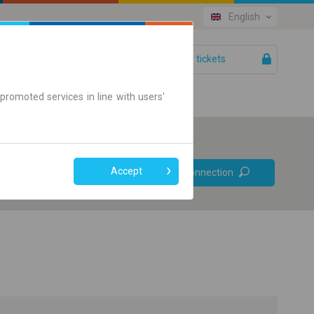
English
Your tickets
Help
promoted services in line with users'
Prefer direct
Accept
Find connection
connections
Online ticket only
+