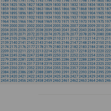
1789
1790
1791
1792
1793
1794
1795
1796
1797
1798
1799
1800
180
1824
1825
1826
1827
1828
1829
1830
1831
1832
1833
1834
1835
183
1859
1860
1861
1862
1863
1864
1865
1866
1867
1868
1869
1870
187
1894
1895
1896
1897
1898
1899
1900
1901
1902
1903
1904
1905
190
1929
1930
1931
1932
1933
1934
1935
1936
1937
1938
1939
1940
194
1964
1965
1966
1967
1968
1969
1970
1971
1972
1973
1974
1975
197
1999
2000
2001
2002
2003
2004
2005
2006
2007
2008
2009
2010
201
2034
2035
2036
2037
2038
2039
2040
2041
2042
2043
2044
2045
204
2069
2070
2071
2072
2073
2074
2075
2076
2077
2078
2079
2080
208
2104
2105
2106
2107
2108
2109
2110
2111
2112
2113
2114
2115
211
2139
2140
2141
2142
2143
2144
2145
2146
2147
2148
2149
2150
215
2174
2175
2176
2177
2178
2179
2180
2181
2182
2183
2184
2185
218
2209
2210
2211
2212
2213
2214
2215
2216
2217
2218
2219
2220
222
2244
2245
2246
2247
2248
2249
2250
2251
2252
2253
2254
2255
225
2279
2280
2281
2282
2283
2284
2285
2286
2287
2288
2289
2290
229
2314
2315
2316
2317
2318
2319
2320
2321
2322
2323
2324
2325
232
2349
2350
2351
2352
2353
2354
2355
2356
2357
2358
2359
2360
236
2384
2385
2386
2387
2388
2389
2390
2391
2392
2393
2394
2395
239
2419
2420
2421
2422
2423
2424
2425
2426
2427
2428
2429
2430
243
2454
2455
2456
2457
2458
2459
2460
2461
2462
2463
2464
2465
246