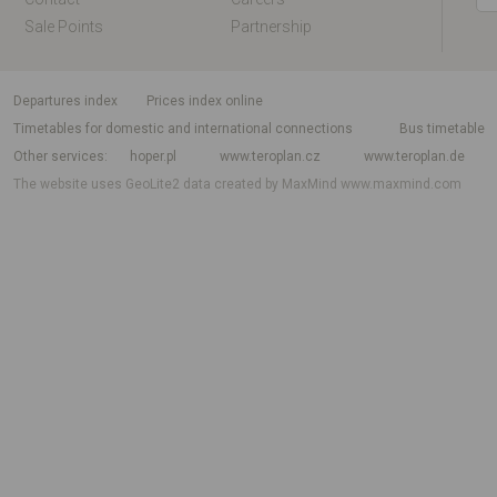
Sale Points
Partnership
departures index
Prices index online
Timetables for domestic and international connections
Bus timetable
Other services
hoper.pl
www.teroplan.cz
www.teroplan.de
The website uses GeoLite2 data created by MaxMind
www.maxmind.com