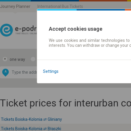
Journey Planner
International Bus Tickets
Accept cookies usage
We use cookies and similar technologies to 
Journey planner | Ticke
interests. You can withdraw or change your 
one way
return
Data CC-BY-SA
by
Settings
A
B
OpenStreetMap
GeoLite data by
e map
MaxMind
Ticket prices for interurban 
Tickets Boiska-Kolonia ⇄ Gliniany
Tickets Boiska-Kolonia ⇄ Błaszki