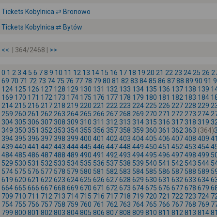
Tickets Kobylnica ⇄ Bronowo
Tickets Kobylnica ⇄ Bytów
<<
| 364/2468 |
>>
0
1
2
3
4
5
6
7
8
9
10
11
12
13
14
15
16
17
18
19
20
21
22
23
24
25
26
2
69
70
71
72
73
74
75
76
77
78
79
80
81
82
83
84
85
86
87
88
89
90
91
9
124
125
126
127
128
129
130
131
132
133
134
135
136
137
138
139
1
169
170
171
172
173
174
175
176
177
178
179
180
181
182
183
184
1
214
215
216
217
218
219
220
221
222
223
224
225
226
227
228
229
2
259
260
261
262
263
264
265
266
267
268
269
270
271
272
273
274
2
304
305
306
307
308
309
310
311
312
313
314
315
316
317
318
319
3
349
350
351
352
353
354
355
356
357
358
359
360
361
362
363
(364)
394
395
396
397
398
399
400
401
402
403
404
405
406
407
408
409
4
439
440
441
442
443
444
445
446
447
448
449
450
451
452
453
454
4
484
485
486
487
488
489
490
491
492
493
494
495
496
497
498
499
5
529
530
531
532
533
534
535
536
537
538
539
540
541
542
543
544
5
574
575
576
577
578
579
580
581
582
583
584
585
586
587
588
589
5
619
620
621
622
623
624
625
626
627
628
629
630
631
632
633
634
6
664
665
666
667
668
669
670
671
672
673
674
675
676
677
678
679
6
709
710
711
712
713
714
715
716
717
718
719
720
721
722
723
724
7
754
755
756
757
758
759
760
761
762
763
764
765
766
767
768
769
7
799
800
801
802
803
804
805
806
807
808
809
810
811
812
813
814
8