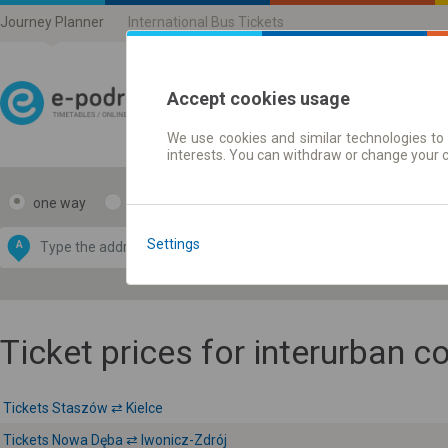
Journey Planner
International Bus Tickets
Accept cookies usage
We use cookies and similar technologies to 
Journey planner | Ticke
interests. You can withdraw or change your 
one way
return
Data CC-BY-SA
by
Settings
A
B
OpenStreetMap
GeoLite data by
e map
MaxMind
Ticket prices for interurban 
Tickets Staszów ⇄ Kielce
Tickets Nowa Dęba ⇄ Iwonicz-Zdrój