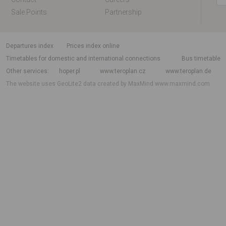
Sale Points
Partnership
departures index
Prices index online
Timetables for domestic and international connections
Bus timetable
Other services
hoper.pl
www.teroplan.cz
www.teroplan.de
The website uses GeoLite2 data created by MaxMind
www.maxmind.com