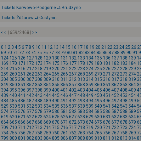
Tickets Karwowo-Podgórne ⇄ Brudzyno
Tickets Żdżarów ⇄ Gostynin
<<
| 659/2468 |
>>
0
1
2
3
4
5
6
7
8
9
10
11
12
13
14
15
16
17
18
19
20
21
22
23
24
25
26
2
69
70
71
72
73
74
75
76
77
78
79
80
81
82
83
84
85
86
87
88
89
90
91
9
124
125
126
127
128
129
130
131
132
133
134
135
136
137
138
139
1
169
170
171
172
173
174
175
176
177
178
179
180
181
182
183
184
1
214
215
216
217
218
219
220
221
222
223
224
225
226
227
228
229
2
259
260
261
262
263
264
265
266
267
268
269
270
271
272
273
274
2
304
305
306
307
308
309
310
311
312
313
314
315
316
317
318
319
3
349
350
351
352
353
354
355
356
357
358
359
360
361
362
363
364
3
394
395
396
397
398
399
400
401
402
403
404
405
406
407
408
409
4
439
440
441
442
443
444
445
446
447
448
449
450
451
452
453
454
4
484
485
486
487
488
489
490
491
492
493
494
495
496
497
498
499
5
529
530
531
532
533
534
535
536
537
538
539
540
541
542
543
544
5
574
575
576
577
578
579
580
581
582
583
584
585
586
587
588
589
5
619
620
621
622
623
624
625
626
627
628
629
630
631
632
633
634
6
664
665
666
667
668
669
670
671
672
673
674
675
676
677
678
679
6
709
710
711
712
713
714
715
716
717
718
719
720
721
722
723
724
7
754
755
756
757
758
759
760
761
762
763
764
765
766
767
768
769
7
799
800
801
802
803
804
805
806
807
808
809
810
811
812
813
814
8