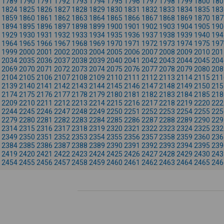
1789
1790
1791
1792
1793
1794
1795
1796
1797
1798
1799
1800
180
1824
1825
1826
1827
1828
1829
1830
1831
1832
1833
1834
1835
183
1859
1860
1861
1862
1863
1864
1865
1866
1867
1868
1869
1870
187
1894
1895
1896
1897
1898
1899
1900
1901
1902
1903
1904
1905
190
1929
1930
1931
1932
1933
1934
1935
1936
1937
1938
1939
1940
194
1964
1965
1966
1967
1968
1969
1970
1971
1972
1973
1974
1975
197
1999
2000
2001
2002
2003
2004
2005
2006
2007
2008
2009
2010
201
2034
2035
2036
2037
2038
2039
2040
2041
2042
2043
2044
2045
204
2069
2070
2071
2072
2073
2074
2075
2076
2077
2078
2079
2080
208
2104
2105
2106
2107
2108
2109
2110
2111
2112
2113
2114
2115
211
2139
2140
2141
2142
2143
2144
2145
2146
2147
2148
2149
2150
215
2174
2175
2176
2177
2178
2179
2180
2181
2182
2183
2184
2185
218
2209
2210
2211
2212
2213
2214
2215
2216
2217
2218
2219
2220
222
2244
2245
2246
2247
2248
2249
2250
2251
2252
2253
2254
2255
225
2279
2280
2281
2282
2283
2284
2285
2286
2287
2288
2289
2290
229
2314
2315
2316
2317
2318
2319
2320
2321
2322
2323
2324
2325
232
2349
2350
2351
2352
2353
2354
2355
2356
2357
2358
2359
2360
236
2384
2385
2386
2387
2388
2389
2390
2391
2392
2393
2394
2395
239
2419
2420
2421
2422
2423
2424
2425
2426
2427
2428
2429
2430
243
2454
2455
2456
2457
2458
2459
2460
2461
2462
2463
2464
2465
246