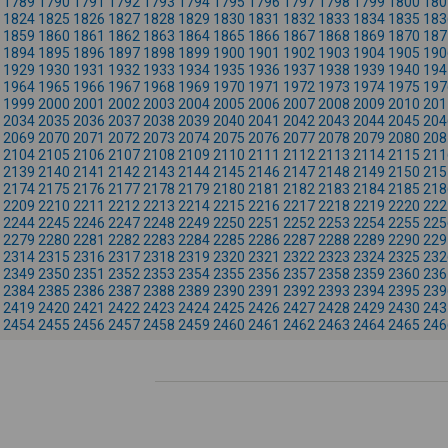
1789
1790
1791
1792
1793
1794
1795
1796
1797
1798
1799
1800
180
1824
1825
1826
1827
1828
1829
1830
1831
1832
1833
1834
1835
183
1859
1860
1861
1862
1863
1864
1865
1866
1867
1868
1869
1870
187
1894
1895
1896
1897
1898
1899
1900
1901
1902
1903
1904
1905
190
1929
1930
1931
1932
1933
1934
1935
1936
1937
1938
1939
1940
194
1964
1965
1966
1967
1968
1969
1970
1971
1972
1973
1974
1975
197
1999
2000
2001
2002
2003
2004
2005
2006
2007
2008
2009
2010
201
2034
2035
2036
2037
2038
2039
2040
2041
2042
2043
2044
2045
204
2069
2070
2071
2072
2073
2074
2075
2076
2077
2078
2079
2080
208
2104
2105
2106
2107
2108
2109
2110
2111
2112
2113
2114
2115
211
2139
2140
2141
2142
2143
2144
2145
2146
2147
2148
2149
2150
215
2174
2175
2176
2177
2178
2179
2180
2181
2182
2183
2184
2185
218
2209
2210
2211
2212
2213
2214
2215
2216
2217
2218
2219
2220
222
2244
2245
2246
2247
2248
2249
2250
2251
2252
2253
2254
2255
225
2279
2280
2281
2282
2283
2284
2285
2286
2287
2288
2289
2290
229
2314
2315
2316
2317
2318
2319
2320
2321
2322
2323
2324
2325
232
2349
2350
2351
2352
2353
2354
2355
2356
2357
2358
2359
2360
236
2384
2385
2386
2387
2388
2389
2390
2391
2392
2393
2394
2395
239
2419
2420
2421
2422
2423
2424
2425
2426
2427
2428
2429
2430
243
2454
2455
2456
2457
2458
2459
2460
2461
2462
2463
2464
2465
246