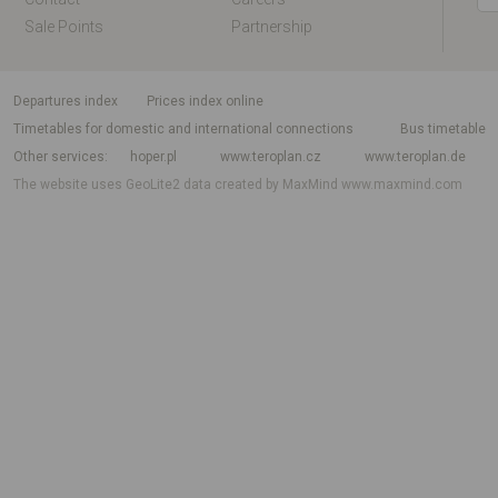
Sale Points
Partnership
departures index
Prices index online
Timetables for domestic and international connections
Bus timetable
Other services
hoper.pl
www.teroplan.cz
www.teroplan.de
The website uses GeoLite2 data created by MaxMind
www.maxmind.com