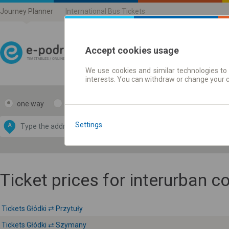
Journey Planner
International Bus Tickets
Accept cookies usage
We use cookies and similar technologies to 
Journey planner | Ticke
interests. You can withdraw or change your 
one way
return
Data CC-BY-SA
by
Settings
A
B
OpenStreetMap
GeoLite data by
e map
MaxMind
Ticket prices for interurban 
Tickets Głódki ⇄ Przytuły
Tickets Głódki ⇄ Szymany