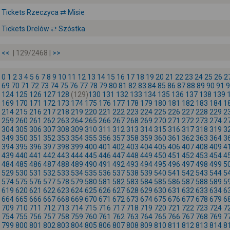
Tickets Rzeczyca ⇄ Misie
Tickets Drelów ⇄ Szóstka
<<
| 129/2468 |
>>
0
1
2
3
4
5
6
7
8
9
10
11
12
13
14
15
16
17
18
19
20
21
22
23
24
25
26
2
69
70
71
72
73
74
75
76
77
78
79
80
81
82
83
84
85
86
87
88
89
90
91
9
124
125
126
127
128
(129)
130
131
132
133
134
135
136
137
138
139
169
170
171
172
173
174
175
176
177
178
179
180
181
182
183
184
1
214
215
216
217
218
219
220
221
222
223
224
225
226
227
228
229
2
259
260
261
262
263
264
265
266
267
268
269
270
271
272
273
274
2
304
305
306
307
308
309
310
311
312
313
314
315
316
317
318
319
3
349
350
351
352
353
354
355
356
357
358
359
360
361
362
363
364
3
394
395
396
397
398
399
400
401
402
403
404
405
406
407
408
409
4
439
440
441
442
443
444
445
446
447
448
449
450
451
452
453
454
4
484
485
486
487
488
489
490
491
492
493
494
495
496
497
498
499
5
529
530
531
532
533
534
535
536
537
538
539
540
541
542
543
544
5
574
575
576
577
578
579
580
581
582
583
584
585
586
587
588
589
5
619
620
621
622
623
624
625
626
627
628
629
630
631
632
633
634
6
664
665
666
667
668
669
670
671
672
673
674
675
676
677
678
679
6
709
710
711
712
713
714
715
716
717
718
719
720
721
722
723
724
7
754
755
756
757
758
759
760
761
762
763
764
765
766
767
768
769
7
799
800
801
802
803
804
805
806
807
808
809
810
811
812
813
814
8