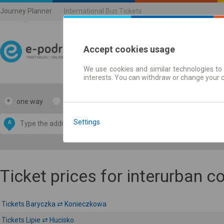
Journey Planner
International Bus Tickets
Accept cookies usage
We use cookies and similar technologies to 
Journey planner | Ticke
interests. You can withdraw or change your 
one way
return
Data CC-BY-SA
by
Settings
A
B
OpenStreetMap
GeoLite data by
e map
MaxMind
Ticket prices for interurban 
Tickets Baryczka ⇄ Konieczkowa
Tickets Lipie ⇄ Hucisko