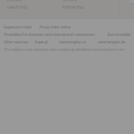
Sale Points
Partnership
departures index
Prices index online
Timetables for domestic and international connections
Bus timetable
Other services
hoper.pl
www.teroplan.cz
www.teroplan.de
The website uses GeoLite2 data created by MaxMind
www.maxmind.com