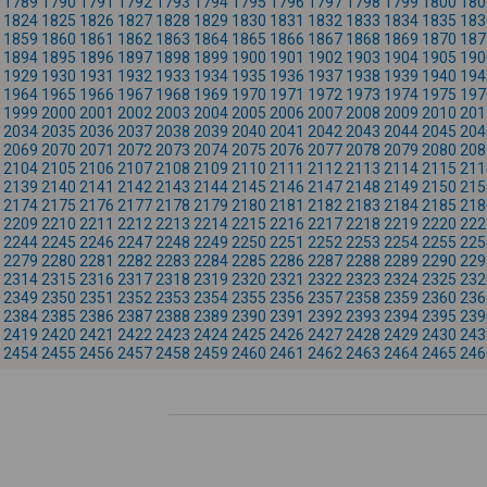
1789
1790
1791
1792
1793
1794
1795
1796
1797
1798
1799
1800
180
1824
1825
1826
1827
1828
1829
1830
1831
1832
1833
1834
1835
183
1859
1860
1861
1862
1863
1864
1865
1866
1867
1868
1869
1870
187
1894
1895
1896
1897
1898
1899
1900
1901
1902
1903
1904
1905
190
1929
1930
1931
1932
1933
1934
1935
1936
1937
1938
1939
1940
194
1964
1965
1966
1967
1968
1969
1970
1971
1972
1973
1974
1975
197
1999
2000
2001
2002
2003
2004
2005
2006
2007
2008
2009
2010
201
2034
2035
2036
2037
2038
2039
2040
2041
2042
2043
2044
2045
204
2069
2070
2071
2072
2073
2074
2075
2076
2077
2078
2079
2080
208
2104
2105
2106
2107
2108
2109
2110
2111
2112
2113
2114
2115
211
2139
2140
2141
2142
2143
2144
2145
2146
2147
2148
2149
2150
215
2174
2175
2176
2177
2178
2179
2180
2181
2182
2183
2184
2185
218
2209
2210
2211
2212
2213
2214
2215
2216
2217
2218
2219
2220
222
2244
2245
2246
2247
2248
2249
2250
2251
2252
2253
2254
2255
225
2279
2280
2281
2282
2283
2284
2285
2286
2287
2288
2289
2290
229
2314
2315
2316
2317
2318
2319
2320
2321
2322
2323
2324
2325
232
2349
2350
2351
2352
2353
2354
2355
2356
2357
2358
2359
2360
236
2384
2385
2386
2387
2388
2389
2390
2391
2392
2393
2394
2395
239
2419
2420
2421
2422
2423
2424
2425
2426
2427
2428
2429
2430
243
2454
2455
2456
2457
2458
2459
2460
2461
2462
2463
2464
2465
246