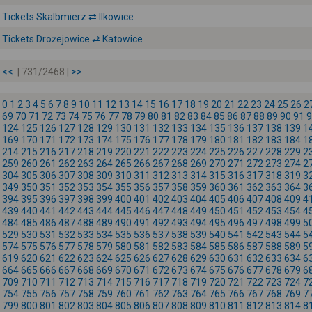
Tickets Skalbmierz ⇄ Ilkowice
Tickets Drożejowice ⇄ Katowice
<<
| 731/2468 |
>>
0
1
2
3
4
5
6
7
8
9
10
11
12
13
14
15
16
17
18
19
20
21
22
23
24
25
26
2
69
70
71
72
73
74
75
76
77
78
79
80
81
82
83
84
85
86
87
88
89
90
91
9
124
125
126
127
128
129
130
131
132
133
134
135
136
137
138
139
1
169
170
171
172
173
174
175
176
177
178
179
180
181
182
183
184
1
214
215
216
217
218
219
220
221
222
223
224
225
226
227
228
229
2
259
260
261
262
263
264
265
266
267
268
269
270
271
272
273
274
2
304
305
306
307
308
309
310
311
312
313
314
315
316
317
318
319
3
349
350
351
352
353
354
355
356
357
358
359
360
361
362
363
364
3
394
395
396
397
398
399
400
401
402
403
404
405
406
407
408
409
4
439
440
441
442
443
444
445
446
447
448
449
450
451
452
453
454
4
484
485
486
487
488
489
490
491
492
493
494
495
496
497
498
499
5
529
530
531
532
533
534
535
536
537
538
539
540
541
542
543
544
5
574
575
576
577
578
579
580
581
582
583
584
585
586
587
588
589
5
619
620
621
622
623
624
625
626
627
628
629
630
631
632
633
634
6
664
665
666
667
668
669
670
671
672
673
674
675
676
677
678
679
6
709
710
711
712
713
714
715
716
717
718
719
720
721
722
723
724
7
754
755
756
757
758
759
760
761
762
763
764
765
766
767
768
769
7
799
800
801
802
803
804
805
806
807
808
809
810
811
812
813
814
8