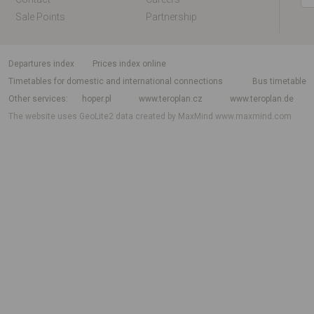
Sale Points
Partnership
departures index
Prices index online
Timetables for domestic and international connections
Bus timetable
Other services
hoper.pl
www.teroplan.cz
www.teroplan.de
The website uses GeoLite2 data created by MaxMind
www.maxmind.com