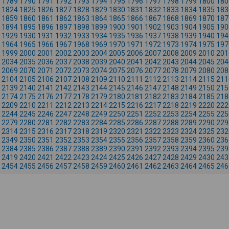
1789
1790
1791
1792
1793
1794
1795
1796
1797
1798
1799
1800
180
1824
1825
1826
1827
1828
1829
1830
1831
1832
1833
1834
1835
183
1859
1860
1861
1862
1863
1864
1865
1866
1867
1868
1869
1870
187
1894
1895
1896
1897
1898
1899
1900
1901
1902
1903
1904
1905
190
1929
1930
1931
1932
1933
1934
1935
1936
1937
1938
1939
1940
194
1964
1965
1966
1967
1968
1969
1970
1971
1972
1973
1974
1975
197
1999
2000
2001
2002
2003
2004
2005
2006
2007
2008
2009
2010
201
2034
2035
2036
2037
2038
2039
2040
2041
2042
2043
2044
2045
204
2069
2070
2071
2072
2073
2074
2075
2076
2077
2078
2079
2080
208
2104
2105
2106
2107
2108
2109
2110
2111
2112
2113
2114
2115
211
2139
2140
2141
2142
2143
2144
2145
2146
2147
2148
2149
2150
215
2174
2175
2176
2177
2178
2179
2180
2181
2182
2183
2184
2185
218
2209
2210
2211
2212
2213
2214
2215
2216
2217
2218
2219
2220
222
2244
2245
2246
2247
2248
2249
2250
2251
2252
2253
2254
2255
225
2279
2280
2281
2282
2283
2284
2285
2286
2287
2288
2289
2290
229
2314
2315
2316
2317
2318
2319
2320
2321
2322
2323
2324
2325
232
2349
2350
2351
2352
2353
2354
2355
2356
2357
2358
2359
2360
236
2384
2385
2386
2387
2388
2389
2390
2391
2392
2393
2394
2395
239
2419
2420
2421
2422
2423
2424
2425
2426
2427
2428
2429
2430
243
2454
2455
2456
2457
2458
2459
2460
2461
2462
2463
2464
2465
246