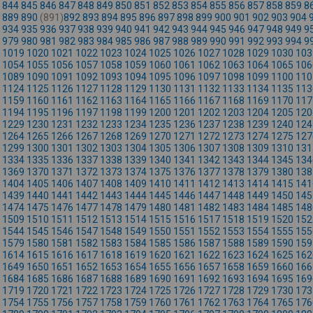
844
845
846
847
848
849
850
851
852
853
854
855
856
857
858
859
8
889
890
(891)
892
893
894
895
896
897
898
899
900
901
902
903
904
934
935
936
937
938
939
940
941
942
943
944
945
946
947
948
949
9
979
980
981
982
983
984
985
986
987
988
989
990
991
992
993
994
9
1019
1020
1021
1022
1023
1024
1025
1026
1027
1028
1029
1030
103
1054
1055
1056
1057
1058
1059
1060
1061
1062
1063
1064
1065
106
1089
1090
1091
1092
1093
1094
1095
1096
1097
1098
1099
1100
110
1124
1125
1126
1127
1128
1129
1130
1131
1132
1133
1134
1135
113
1159
1160
1161
1162
1163
1164
1165
1166
1167
1168
1169
1170
117
1194
1195
1196
1197
1198
1199
1200
1201
1202
1203
1204
1205
120
1229
1230
1231
1232
1233
1234
1235
1236
1237
1238
1239
1240
124
1264
1265
1266
1267
1268
1269
1270
1271
1272
1273
1274
1275
127
1299
1300
1301
1302
1303
1304
1305
1306
1307
1308
1309
1310
131
1334
1335
1336
1337
1338
1339
1340
1341
1342
1343
1344
1345
134
1369
1370
1371
1372
1373
1374
1375
1376
1377
1378
1379
1380
138
1404
1405
1406
1407
1408
1409
1410
1411
1412
1413
1414
1415
141
1439
1440
1441
1442
1443
1444
1445
1446
1447
1448
1449
1450
145
1474
1475
1476
1477
1478
1479
1480
1481
1482
1483
1484
1485
148
1509
1510
1511
1512
1513
1514
1515
1516
1517
1518
1519
1520
152
1544
1545
1546
1547
1548
1549
1550
1551
1552
1553
1554
1555
155
1579
1580
1581
1582
1583
1584
1585
1586
1587
1588
1589
1590
159
1614
1615
1616
1617
1618
1619
1620
1621
1622
1623
1624
1625
162
1649
1650
1651
1652
1653
1654
1655
1656
1657
1658
1659
1660
166
1684
1685
1686
1687
1688
1689
1690
1691
1692
1693
1694
1695
169
1719
1720
1721
1722
1723
1724
1725
1726
1727
1728
1729
1730
173
1754
1755
1756
1757
1758
1759
1760
1761
1762
1763
1764
1765
176