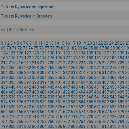
Tickets Rybocice ⇄ Ingolstadt
Tickets Rybocice ⇄ Dresden
<<
| 891/2468 |
>>
0
1
2
3
4
5
6
7
8
9
10
11
12
13
14
15
16
17
18
19
20
21
22
23
24
25
26
2
69
70
71
72
73
74
75
76
77
78
79
80
81
82
83
84
85
86
87
88
89
90
91
9
124
125
126
127
128
129
130
131
132
133
134
135
136
137
138
139
1
169
170
171
172
173
174
175
176
177
178
179
180
181
182
183
184
1
214
215
216
217
218
219
220
221
222
223
224
225
226
227
228
229
2
259
260
261
262
263
264
265
266
267
268
269
270
271
272
273
274
2
304
305
306
307
308
309
310
311
312
313
314
315
316
317
318
319
3
349
350
351
352
353
354
355
356
357
358
359
360
361
362
363
364
3
394
395
396
397
398
399
400
401
402
403
404
405
406
407
408
409
4
439
440
441
442
443
444
445
446
447
448
449
450
451
452
453
454
4
484
485
486
487
488
489
490
491
492
493
494
495
496
497
498
499
5
529
530
531
532
533
534
535
536
537
538
539
540
541
542
543
544
5
574
575
576
577
578
579
580
581
582
583
584
585
586
587
588
589
5
619
620
621
622
623
624
625
626
627
628
629
630
631
632
633
634
6
664
665
666
667
668
669
670
671
672
673
674
675
676
677
678
679
6
709
710
711
712
713
714
715
716
717
718
719
720
721
722
723
724
7
754
755
756
757
758
759
760
761
762
763
764
765
766
767
768
769
7
799
800
801
802
803
804
805
806
807
808
809
810
811
812
813
814
8