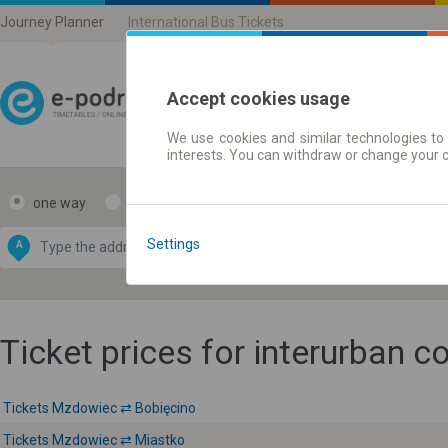
Journey Planner
International Bus Tickets
Accept cookies usage
We use cookies and similar technologies to 
Journey planner | Ticke
interests. You can withdraw or change your 
one way
return
Data CC-BY-SA
by
Settings
A
B
OpenStreetMap
GeoLite data by
e map
MaxMind
Ticket prices for interurban 
Tickets Mzdowiec ⇄ Bobięcino
Tickets Mzdowiec ⇄ Miastko