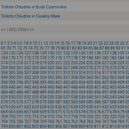
Tickets Chludnie ⇄ Budy Czarnockie
Tickets Chludnie ⇄ Cwaliny Małe
<<
| 682/2468 |
>>
0
1
2
3
4
5
6
7
8
9
10
11
12
13
14
15
16
17
18
19
20
21
22
23
24
25
26
2
69
70
71
72
73
74
75
76
77
78
79
80
81
82
83
84
85
86
87
88
89
90
91
9
124
125
126
127
128
129
130
131
132
133
134
135
136
137
138
139
1
169
170
171
172
173
174
175
176
177
178
179
180
181
182
183
184
1
214
215
216
217
218
219
220
221
222
223
224
225
226
227
228
229
2
259
260
261
262
263
264
265
266
267
268
269
270
271
272
273
274
2
304
305
306
307
308
309
310
311
312
313
314
315
316
317
318
319
3
349
350
351
352
353
354
355
356
357
358
359
360
361
362
363
364
3
394
395
396
397
398
399
400
401
402
403
404
405
406
407
408
409
4
439
440
441
442
443
444
445
446
447
448
449
450
451
452
453
454
4
484
485
486
487
488
489
490
491
492
493
494
495
496
497
498
499
5
529
530
531
532
533
534
535
536
537
538
539
540
541
542
543
544
5
574
575
576
577
578
579
580
581
582
583
584
585
586
587
588
589
5
619
620
621
622
623
624
625
626
627
628
629
630
631
632
633
634
6
664
665
666
667
668
669
670
671
672
673
674
675
676
677
678
679
6
709
710
711
712
713
714
715
716
717
718
719
720
721
722
723
724
7
754
755
756
757
758
759
760
761
762
763
764
765
766
767
768
769
7
799
800
801
802
803
804
805
806
807
808
809
810
811
812
813
814
8