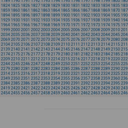
1789
1790
1791
1792
1793
1794
1795
1796
1797
1798
1799
1800
180
1824
1825
1826
1827
1828
1829
1830
1831
1832
1833
1834
1835
183
1859
1860
1861
1862
1863
1864
1865
1866
1867
1868
1869
1870
187
1894
1895
1896
1897
1898
1899
1900
1901
1902
1903
1904
1905
190
1929
1930
1931
1932
1933
1934
1935
1936
1937
1938
1939
1940
194
1964
1965
1966
1967
1968
1969
1970
1971
1972
1973
1974
1975
197
1999
2000
2001
2002
2003
2004
2005
2006
2007
2008
2009
2010
201
2034
2035
2036
2037
2038
2039
2040
2041
2042
2043
2044
2045
204
2069
2070
2071
2072
2073
2074
2075
2076
2077
2078
2079
2080
208
2104
2105
2106
2107
2108
2109
2110
2111
2112
2113
2114
2115
211
2139
2140
2141
2142
2143
2144
2145
2146
2147
2148
2149
2150
215
2174
2175
2176
2177
2178
2179
2180
2181
2182
2183
2184
2185
218
2209
2210
2211
2212
2213
2214
2215
2216
2217
2218
2219
2220
222
2244
2245
2246
2247
2248
2249
2250
2251
2252
2253
2254
2255
225
2279
2280
2281
2282
2283
2284
2285
2286
2287
2288
2289
2290
229
2314
2315
2316
2317
2318
2319
2320
2321
2322
2323
2324
2325
232
2349
2350
2351
2352
2353
2354
2355
2356
2357
2358
2359
2360
236
2384
2385
2386
2387
2388
2389
2390
2391
2392
2393
2394
2395
239
2419
2420
2421
2422
2423
2424
2425
2426
2427
2428
2429
2430
243
2454
2455
2456
2457
2458
2459
2460
2461
2462
2463
2464
2465
246