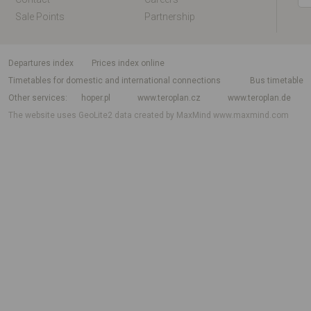
Sale Points
Partnership
departures index
Prices index online
Timetables for domestic and international connections
Bus timetable
Other services
hoper.pl
www.teroplan.cz
www.teroplan.de
The website uses GeoLite2 data created by MaxMind
www.maxmind.com