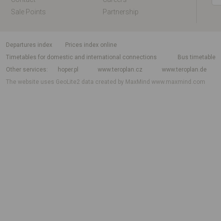
Sale Points
Partnership
departures index
Prices index online
Timetables for domestic and international connections
Bus timetable
Other services
hoper.pl
www.teroplan.cz
www.teroplan.de
The website uses GeoLite2 data created by MaxMind
www.maxmind.com