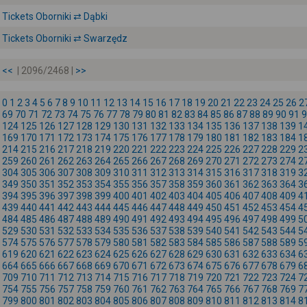
Tickets Oborniki ⇄ Dąbki
Tickets Oborniki ⇄ Swarzędz
<<
| 2096/2468 |
>>
0
1
2
3
4
5
6
7
8
9
10
11
12
13
14
15
16
17
18
19
20
21
22
23
24
25
26
2
69
70
71
72
73
74
75
76
77
78
79
80
81
82
83
84
85
86
87
88
89
90
91
9
124
125
126
127
128
129
130
131
132
133
134
135
136
137
138
139
1
169
170
171
172
173
174
175
176
177
178
179
180
181
182
183
184
1
214
215
216
217
218
219
220
221
222
223
224
225
226
227
228
229
2
259
260
261
262
263
264
265
266
267
268
269
270
271
272
273
274
2
304
305
306
307
308
309
310
311
312
313
314
315
316
317
318
319
3
349
350
351
352
353
354
355
356
357
358
359
360
361
362
363
364
3
394
395
396
397
398
399
400
401
402
403
404
405
406
407
408
409
4
439
440
441
442
443
444
445
446
447
448
449
450
451
452
453
454
4
484
485
486
487
488
489
490
491
492
493
494
495
496
497
498
499
5
529
530
531
532
533
534
535
536
537
538
539
540
541
542
543
544
5
574
575
576
577
578
579
580
581
582
583
584
585
586
587
588
589
5
619
620
621
622
623
624
625
626
627
628
629
630
631
632
633
634
6
664
665
666
667
668
669
670
671
672
673
674
675
676
677
678
679
6
709
710
711
712
713
714
715
716
717
718
719
720
721
722
723
724
7
754
755
756
757
758
759
760
761
762
763
764
765
766
767
768
769
7
799
800
801
802
803
804
805
806
807
808
809
810
811
812
813
814
8