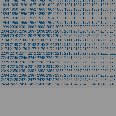
1789
1790
1791
1792
1793
1794
1795
1796
1797
1798
1799
1800
180
1824
1825
1826
1827
1828
1829
1830
1831
1832
1833
1834
1835
183
1859
1860
1861
1862
1863
1864
1865
1866
1867
1868
1869
1870
187
1894
1895
1896
1897
1898
1899
1900
1901
1902
1903
1904
1905
190
1929
1930
1931
1932
1933
1934
1935
1936
1937
1938
1939
1940
194
1964
1965
1966
1967
1968
1969
1970
1971
1972
1973
1974
1975
197
1999
2000
2001
2002
2003
2004
2005
2006
2007
2008
2009
2010
201
2034
2035
2036
2037
2038
2039
2040
2041
2042
2043
2044
2045
204
2069
2070
2071
2072
2073
2074
2075
2076
2077
2078
2079
2080
208
2104
2105
2106
2107
2108
2109
2110
2111
2112
2113
2114
2115
211
2139
2140
2141
2142
2143
2144
2145
2146
2147
2148
2149
2150
215
2174
2175
2176
2177
2178
2179
2180
2181
2182
2183
2184
2185
218
2209
2210
2211
2212
2213
2214
2215
2216
2217
2218
2219
2220
222
2244
2245
2246
2247
2248
2249
2250
2251
2252
2253
2254
2255
225
2279
2280
2281
2282
2283
2284
2285
2286
2287
2288
2289
2290
229
2314
2315
2316
2317
2318
2319
2320
2321
2322
2323
2324
2325
232
2349
2350
2351
2352
2353
2354
2355
2356
2357
2358
2359
2360
236
2384
2385
2386
2387
2388
2389
2390
2391
2392
2393
2394
2395
239
2419
2420
2421
2422
2423
2424
2425
2426
2427
2428
2429
2430
243
2454
2455
2456
2457
2458
2459
2460
2461
2462
2463
2464
2465
246