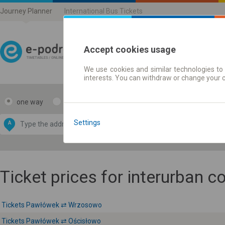
Journey Planner
International Bus Tickets
Accept cookies usage
We use cookies and similar technologies to 
Journey planner | Ticke
interests. You can withdraw or change your 
one way
return
Data CC-BY-SA
by
Settings
A
B
OpenStreetMap
GeoLite data by
e map
MaxMind
Ticket prices for interurban 
Tickets Pawłówek ⇄ Wrzosowo
Tickets Pawłówek ⇄ Ościsłowo