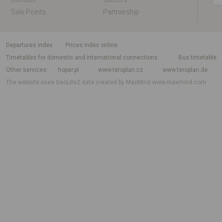
Sale Points
Partnership
departures index
Prices index online
Timetables for domestic and international connections
Bus timetable
Other services
hoper.pl
www.teroplan.cz
www.teroplan.de
The website uses GeoLite2 data created by MaxMind
www.maxmind.com