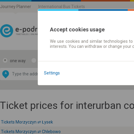
Journey Planner
International Bus Tickets
Accept cookies usage
We use cookies and similar technologies to 
Journey planner | Ticke
interests. You can withdraw or change your 
one way
return
Data CC-BY-SA
by
Settings
A
B
OpenStreetMap
GeoLite data by
e map
MaxMind
Ticket prices for interurban 
Tickets Morzyczyn ⇄ Łysek
Tickets Morzyczyn ⇄ Chlebowo