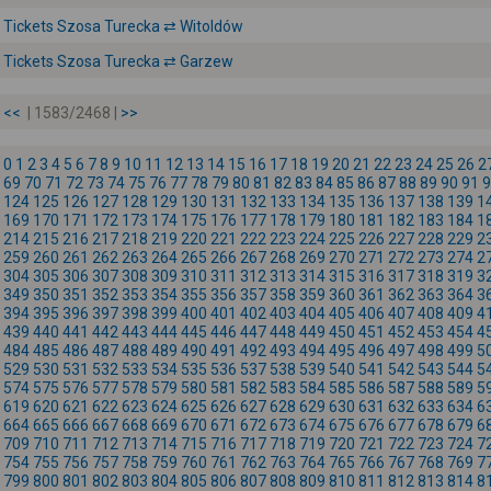
Tickets Szosa Turecka ⇄ Witoldów
Tickets Szosa Turecka ⇄ Garzew
<<
| 1583/2468 |
>>
0
1
2
3
4
5
6
7
8
9
10
11
12
13
14
15
16
17
18
19
20
21
22
23
24
25
26
2
69
70
71
72
73
74
75
76
77
78
79
80
81
82
83
84
85
86
87
88
89
90
91
9
124
125
126
127
128
129
130
131
132
133
134
135
136
137
138
139
1
169
170
171
172
173
174
175
176
177
178
179
180
181
182
183
184
1
214
215
216
217
218
219
220
221
222
223
224
225
226
227
228
229
2
259
260
261
262
263
264
265
266
267
268
269
270
271
272
273
274
2
304
305
306
307
308
309
310
311
312
313
314
315
316
317
318
319
3
349
350
351
352
353
354
355
356
357
358
359
360
361
362
363
364
3
394
395
396
397
398
399
400
401
402
403
404
405
406
407
408
409
4
439
440
441
442
443
444
445
446
447
448
449
450
451
452
453
454
4
484
485
486
487
488
489
490
491
492
493
494
495
496
497
498
499
5
529
530
531
532
533
534
535
536
537
538
539
540
541
542
543
544
5
574
575
576
577
578
579
580
581
582
583
584
585
586
587
588
589
5
619
620
621
622
623
624
625
626
627
628
629
630
631
632
633
634
6
664
665
666
667
668
669
670
671
672
673
674
675
676
677
678
679
6
709
710
711
712
713
714
715
716
717
718
719
720
721
722
723
724
7
754
755
756
757
758
759
760
761
762
763
764
765
766
767
768
769
7
799
800
801
802
803
804
805
806
807
808
809
810
811
812
813
814
8