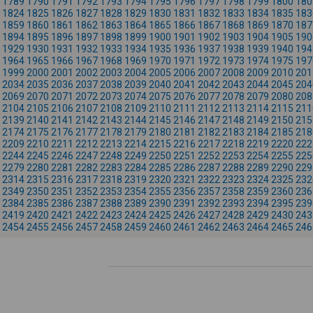
1789
1790
1791
1792
1793
1794
1795
1796
1797
1798
1799
1800
180
1824
1825
1826
1827
1828
1829
1830
1831
1832
1833
1834
1835
183
1859
1860
1861
1862
1863
1864
1865
1866
1867
1868
1869
1870
187
1894
1895
1896
1897
1898
1899
1900
1901
1902
1903
1904
1905
190
1929
1930
1931
1932
1933
1934
1935
1936
1937
1938
1939
1940
194
1964
1965
1966
1967
1968
1969
1970
1971
1972
1973
1974
1975
197
1999
2000
2001
2002
2003
2004
2005
2006
2007
2008
2009
2010
201
2034
2035
2036
2037
2038
2039
2040
2041
2042
2043
2044
2045
204
2069
2070
2071
2072
2073
2074
2075
2076
2077
2078
2079
2080
208
2104
2105
2106
2107
2108
2109
2110
2111
2112
2113
2114
2115
211
2139
2140
2141
2142
2143
2144
2145
2146
2147
2148
2149
2150
215
2174
2175
2176
2177
2178
2179
2180
2181
2182
2183
2184
2185
218
2209
2210
2211
2212
2213
2214
2215
2216
2217
2218
2219
2220
222
2244
2245
2246
2247
2248
2249
2250
2251
2252
2253
2254
2255
225
2279
2280
2281
2282
2283
2284
2285
2286
2287
2288
2289
2290
229
2314
2315
2316
2317
2318
2319
2320
2321
2322
2323
2324
2325
232
2349
2350
2351
2352
2353
2354
2355
2356
2357
2358
2359
2360
236
2384
2385
2386
2387
2388
2389
2390
2391
2392
2393
2394
2395
239
2419
2420
2421
2422
2423
2424
2425
2426
2427
2428
2429
2430
243
2454
2455
2456
2457
2458
2459
2460
2461
2462
2463
2464
2465
246