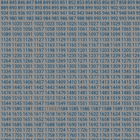
844
845
846
847
848
849
850
851
852
853
854
855
856
857
858
859
8
889
890
891
892
893
894
895
896
897
898
899
900
901
902
903
904
9
934
935
936
937
938
939
940
941
942
943
944
945
946
947
948
949
9
979
980
981
982
983
984
985
986
987
988
989
990
991
992
993
994
9
1019
1020
1021
1022
1023
1024
1025
1026
1027
1028
1029
1030
103
1054
1055
1056
1057
1058
1059
1060
1061
1062
1063
1064
1065
106
1089
1090
1091
1092
1093
1094
1095
1096
1097
1098
1099
1100
110
1124
1125
1126
1127
1128
1129
1130
1131
1132
1133
1134
1135
113
1159
1160
1161
1162
1163
1164
1165
1166
1167
1168
1169
1170
117
1194
1195
1196
1197
1198
1199
1200
1201
1202
1203
1204
1205
120
1229
1230
1231
1232
1233
1234
1235
1236
1237
1238
1239
1240
124
1264
1265
1266
1267
1268
1269
1270
1271
1272
1273
1274
1275
127
1299
1300
1301
1302
1303
1304
1305
1306
1307
1308
1309
1310
131
1334
1335
1336
1337
1338
1339
1340
1341
1342
1343
1344
1345
134
1369
1370
1371
1372
1373
1374
1375
1376
1377
1378
1379
1380
138
1404
1405
1406
1407
1408
1409
1410
1411
1412
1413
1414
1415
141
1439
1440
1441
1442
1443
1444
1445
1446
1447
1448
1449
1450
145
1474
1475
1476
1477
1478
1479
1480
1481
1482
1483
1484
1485
148
1509
1510
1511
1512
1513
1514
1515
1516
1517
1518
1519
1520
152
1544
1545
1546
1547
1548
1549
1550
1551
1552
1553
1554
1555
155
1579
1580
1581
1582
(1583)
1584
1585
1586
1587
1588
1589
1590
15
1614
1615
1616
1617
1618
1619
1620
1621
1622
1623
1624
1625
162
1649
1650
1651
1652
1653
1654
1655
1656
1657
1658
1659
1660
166
1684
1685
1686
1687
1688
1689
1690
1691
1692
1693
1694
1695
169
1719
1720
1721
1722
1723
1724
1725
1726
1727
1728
1729
1730
173
1754
1755
1756
1757
1758
1759
1760
1761
1762
1763
1764
1765
176