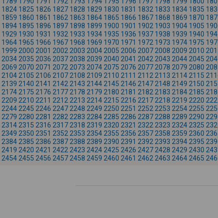
1789
1790
1791
1792
1793
1794
1795
1796
1797
1798
1799
1800
180
1824
1825
1826
1827
1828
1829
1830
1831
1832
1833
1834
1835
183
1859
1860
1861
1862
1863
1864
1865
1866
1867
1868
1869
1870
187
1894
1895
1896
1897
1898
1899
1900
1901
1902
1903
1904
1905
190
1929
1930
1931
1932
1933
1934
1935
1936
1937
1938
1939
1940
194
1964
1965
1966
1967
1968
1969
1970
1971
1972
1973
1974
1975
197
1999
2000
2001
2002
2003
2004
2005
2006
2007
2008
2009
2010
201
2034
2035
2036
2037
2038
2039
2040
2041
2042
2043
2044
2045
204
2069
2070
2071
2072
2073
2074
2075
2076
2077
2078
2079
2080
208
2104
2105
2106
2107
2108
2109
2110
2111
2112
2113
2114
2115
211
2139
2140
2141
2142
2143
2144
2145
2146
2147
2148
2149
2150
215
2174
2175
2176
2177
2178
2179
2180
2181
2182
2183
2184
2185
218
2209
2210
2211
2212
2213
2214
2215
2216
2217
2218
2219
2220
222
2244
2245
2246
2247
2248
2249
2250
2251
2252
2253
2254
2255
225
2279
2280
2281
2282
2283
2284
2285
2286
2287
2288
2289
2290
229
2314
2315
2316
2317
2318
2319
2320
2321
2322
2323
2324
2325
232
2349
2350
2351
2352
2353
2354
2355
2356
2357
2358
2359
2360
236
2384
2385
2386
2387
2388
2389
2390
2391
2392
2393
2394
2395
239
2419
2420
2421
2422
2423
2424
2425
2426
2427
2428
2429
2430
243
2454
2455
2456
2457
2458
2459
2460
2461
2462
2463
2464
2465
246