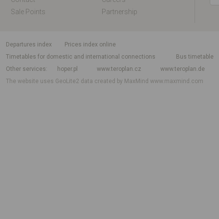
Sale Points
Partnership
departures index
Prices index online
Timetables for domestic and international connections
Bus timetable
Other services
hoper.pl
www.teroplan.cz
www.teroplan.de
The website uses GeoLite2 data created by MaxMind
www.maxmind.com