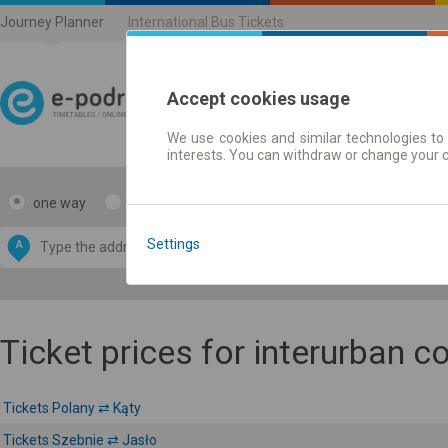
Journey Planner
International Bus Tickets
Accept cookies usage
We use cookies and similar technologies to 
Journey planner | Ticke
interests. You can withdraw or change your 
one way
return
Data CC-BY-SA
by
Settings
A
B
OpenStreetMap
GeoLite data by
e map
MaxMind
Ticket prices for interurban 
Tickets Polany ⇄ Kąty
Tickets Szebnie ⇄ Jasło