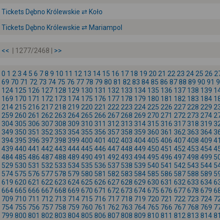
Tickets Dębno Królewskie ⇄ Koło
Tickets Dębno Królewskie ⇄ Mariampol
<<
| 1277/2468 |
>>
0
1
2
3
4
5
6
7
8
9
10
11
12
13
14
15
16
17
18
19
20
21
22
23
24
25
26
2
69
70
71
72
73
74
75
76
77
78
79
80
81
82
83
84
85
86
87
88
89
90
91
9
124
125
126
127
128
129
130
131
132
133
134
135
136
137
138
139
1
169
170
171
172
173
174
175
176
177
178
179
180
181
182
183
184
1
214
215
216
217
218
219
220
221
222
223
224
225
226
227
228
229
2
259
260
261
262
263
264
265
266
267
268
269
270
271
272
273
274
2
304
305
306
307
308
309
310
311
312
313
314
315
316
317
318
319
3
349
350
351
352
353
354
355
356
357
358
359
360
361
362
363
364
3
394
395
396
397
398
399
400
401
402
403
404
405
406
407
408
409
4
439
440
441
442
443
444
445
446
447
448
449
450
451
452
453
454
4
484
485
486
487
488
489
490
491
492
493
494
495
496
497
498
499
5
529
530
531
532
533
534
535
536
537
538
539
540
541
542
543
544
5
574
575
576
577
578
579
580
581
582
583
584
585
586
587
588
589
5
619
620
621
622
623
624
625
626
627
628
629
630
631
632
633
634
6
664
665
666
667
668
669
670
671
672
673
674
675
676
677
678
679
6
709
710
711
712
713
714
715
716
717
718
719
720
721
722
723
724
7
754
755
756
757
758
759
760
761
762
763
764
765
766
767
768
769
7
799
800
801
802
803
804
805
806
807
808
809
810
811
812
813
814
8