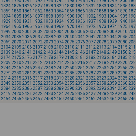
1789
1790
1791
1792
1793
1794
1795
1796
1797
1798
1799
1800
180
1824
1825
1826
1827
1828
1829
1830
1831
1832
1833
1834
1835
183
1859
1860
1861
1862
1863
1864
1865
1866
1867
1868
1869
1870
187
1894
1895
1896
1897
1898
1899
1900
1901
1902
1903
1904
1905
190
1929
1930
1931
1932
1933
1934
1935
1936
1937
1938
1939
1940
194
1964
1965
1966
1967
1968
1969
1970
1971
1972
1973
1974
1975
197
1999
2000
2001
2002
2003
2004
2005
2006
2007
2008
2009
2010
201
2034
2035
2036
2037
2038
2039
2040
2041
2042
2043
2044
2045
204
2069
2070
2071
2072
2073
2074
2075
2076
2077
2078
2079
2080
208
2104
2105
2106
2107
2108
2109
2110
2111
2112
2113
2114
2115
211
2139
2140
2141
2142
2143
2144
2145
2146
2147
2148
2149
2150
215
2174
2175
2176
2177
2178
2179
2180
2181
2182
2183
2184
2185
218
2209
2210
2211
2212
2213
2214
2215
2216
2217
2218
2219
2220
222
2244
2245
2246
2247
2248
2249
2250
2251
2252
2253
2254
2255
225
2279
2280
2281
2282
2283
2284
2285
2286
2287
2288
2289
2290
229
2314
2315
2316
2317
2318
2319
2320
2321
2322
2323
2324
2325
232
2349
2350
2351
2352
2353
2354
2355
2356
2357
2358
2359
2360
236
2384
2385
2386
2387
2388
2389
2390
2391
2392
2393
2394
2395
239
2419
2420
2421
2422
2423
2424
2425
2426
2427
2428
2429
2430
243
2454
2455
2456
2457
2458
2459
2460
2461
2462
2463
2464
2465
246