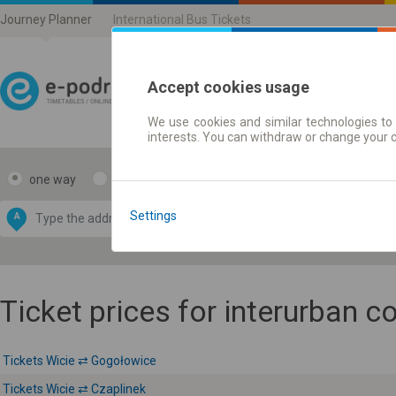
Journey Planner
International Bus Tickets
Accept cookies usage
We use cookies and similar technologies to 
Journey planner | Ticke
interests. You can withdraw or change your 
one way
return
Data CC-BY-SA
by
Settings
A
B
OpenStreetMap
GeoLite data by
e map
MaxMind
Ticket prices for interurban 
Tickets Wicie ⇄ Gogołowice
Tickets Wicie ⇄ Czaplinek