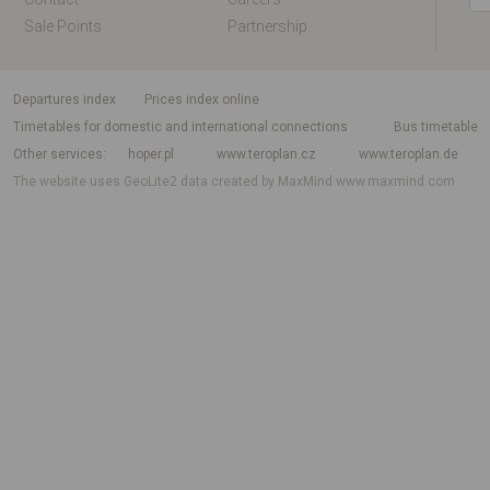
Sale Points
Partnership
departures index
Prices index online
Timetables for domestic and international connections
Bus timetable
Other services
hoper.pl
www.teroplan.cz
www.teroplan.de
The website uses GeoLite2 data created by MaxMind
www.maxmind.com