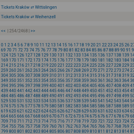
Tickets Kraków ⇄ Wittislingen
Tickets Kraków ⇄ Weihenzell
<<
| 254/2468 |
>>
0
1
2
3
4
5
6
7
8
9
10
11
12
13
14
15
16
17
18
19
20
21
22
23
24
25
26
2
69
70
71
72
73
74
75
76
77
78
79
80
81
82
83
84
85
86
87
88
89
90
91
9
124
125
126
127
128
129
130
131
132
133
134
135
136
137
138
139
1
169
170
171
172
173
174
175
176
177
178
179
180
181
182
183
184
1
214
215
216
217
218
219
220
221
222
223
224
225
226
227
228
229
2
259
260
261
262
263
264
265
266
267
268
269
270
271
272
273
274
2
304
305
306
307
308
309
310
311
312
313
314
315
316
317
318
319
3
349
350
351
352
353
354
355
356
357
358
359
360
361
362
363
364
3
394
395
396
397
398
399
400
401
402
403
404
405
406
407
408
409
4
439
440
441
442
443
444
445
446
447
448
449
450
451
452
453
454
4
484
485
486
487
488
489
490
491
492
493
494
495
496
497
498
499
5
529
530
531
532
533
534
535
536
537
538
539
540
541
542
543
544
5
574
575
576
577
578
579
580
581
582
583
584
585
586
587
588
589
5
619
620
621
622
623
624
625
626
627
628
629
630
631
632
633
634
6
664
665
666
667
668
669
670
671
672
673
674
675
676
677
678
679
6
709
710
711
712
713
714
715
716
717
718
719
720
721
722
723
724
7
754
755
756
757
758
759
760
761
762
763
764
765
766
767
768
769
7
799
800
801
802
803
804
805
806
807
808
809
810
811
812
813
814
8