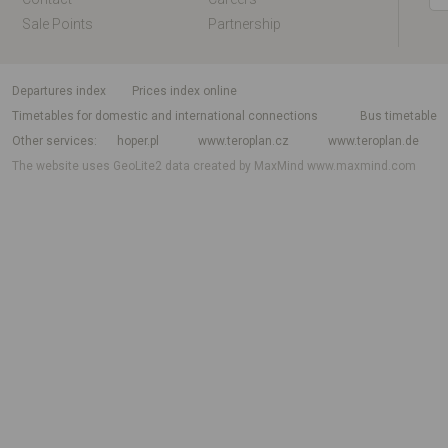
Sale Points
Partnership
departures index
Prices index online
Timetables for domestic and international connections
Bus timetable
Other services
hoper.pl
www.teroplan.cz
www.teroplan.de
The website uses GeoLite2 data created by MaxMind
www.maxmind.com