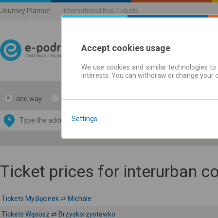
Journey Planner
International Bus Tickets
Accept cookies usage
We use cookies and similar technologies to 
Journey planner | Ticke
interests. You can withdraw or change your 
one way
return
Data CC-BY-SA
by
Settings
A
B
OpenStreetMap
GeoLite data by
e map
MaxMind
Ticket prices for interurban 
Tickets Myślęcinek ⇄ Michale
Tickets Wąsosz ⇄ Brzyskorzystewko