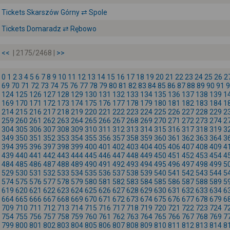
Tickets Skarszów Górny ⇄ Spole
Tickets Domaradz ⇄ Rębowo
<<
| 2175/2468 |
>>
0
1
2
3
4
5
6
7
8
9
10
11
12
13
14
15
16
17
18
19
20
21
22
23
24
25
26
2
69
70
71
72
73
74
75
76
77
78
79
80
81
82
83
84
85
86
87
88
89
90
91
9
124
125
126
127
128
129
130
131
132
133
134
135
136
137
138
139
1
169
170
171
172
173
174
175
176
177
178
179
180
181
182
183
184
1
214
215
216
217
218
219
220
221
222
223
224
225
226
227
228
229
2
259
260
261
262
263
264
265
266
267
268
269
270
271
272
273
274
2
304
305
306
307
308
309
310
311
312
313
314
315
316
317
318
319
3
349
350
351
352
353
354
355
356
357
358
359
360
361
362
363
364
3
394
395
396
397
398
399
400
401
402
403
404
405
406
407
408
409
4
439
440
441
442
443
444
445
446
447
448
449
450
451
452
453
454
4
484
485
486
487
488
489
490
491
492
493
494
495
496
497
498
499
5
529
530
531
532
533
534
535
536
537
538
539
540
541
542
543
544
5
574
575
576
577
578
579
580
581
582
583
584
585
586
587
588
589
5
619
620
621
622
623
624
625
626
627
628
629
630
631
632
633
634
6
664
665
666
667
668
669
670
671
672
673
674
675
676
677
678
679
6
709
710
711
712
713
714
715
716
717
718
719
720
721
722
723
724
7
754
755
756
757
758
759
760
761
762
763
764
765
766
767
768
769
7
799
800
801
802
803
804
805
806
807
808
809
810
811
812
813
814
8