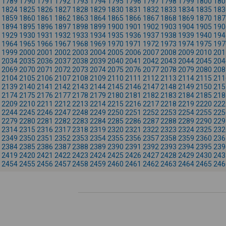
1789
1790
1791
1792
1793
1794
1795
1796
1797
1798
1799
1800
180
1824
1825
1826
1827
1828
1829
1830
1831
1832
1833
1834
1835
183
1859
1860
1861
1862
1863
1864
1865
1866
1867
1868
1869
1870
187
1894
1895
1896
1897
1898
1899
1900
1901
1902
1903
1904
1905
190
1929
1930
1931
1932
1933
1934
1935
1936
1937
1938
1939
1940
194
1964
1965
1966
1967
1968
1969
1970
1971
1972
1973
1974
1975
197
1999
2000
2001
2002
2003
2004
2005
2006
2007
2008
2009
2010
201
2034
2035
2036
2037
2038
2039
2040
2041
2042
2043
2044
2045
204
2069
2070
2071
2072
2073
2074
2075
2076
2077
2078
2079
2080
208
2104
2105
2106
2107
2108
2109
2110
2111
2112
2113
2114
2115
211
2139
2140
2141
2142
2143
2144
2145
2146
2147
2148
2149
2150
215
2174
2175
2176
2177
2178
2179
2180
2181
2182
2183
2184
2185
218
2209
2210
2211
2212
2213
2214
2215
2216
2217
2218
2219
2220
222
2244
2245
2246
2247
2248
2249
2250
2251
2252
2253
2254
2255
225
2279
2280
2281
2282
2283
2284
2285
2286
2287
2288
2289
2290
229
2314
2315
2316
2317
2318
2319
2320
2321
2322
2323
2324
2325
232
2349
2350
2351
2352
2353
2354
2355
2356
2357
2358
2359
2360
236
2384
2385
2386
2387
2388
2389
2390
2391
2392
2393
2394
2395
239
2419
2420
2421
2422
2423
2424
2425
2426
2427
2428
2429
2430
243
2454
2455
2456
2457
2458
2459
2460
2461
2462
2463
2464
2465
246