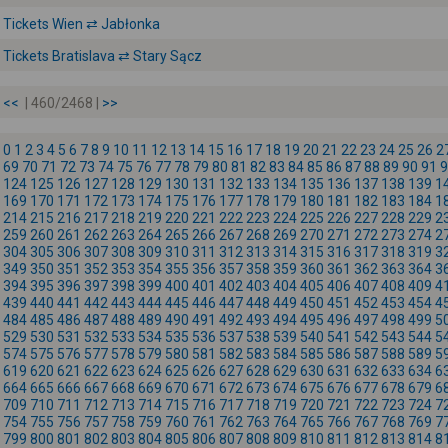
Tickets Wien ⇄ Jabłonka
Tickets Bratislava ⇄ Stary Sącz
<<
| 460/2468 |
>>
0
1
2
3
4
5
6
7
8
9
10
11
12
13
14
15
16
17
18
19
20
21
22
23
24
25
26
2
69
70
71
72
73
74
75
76
77
78
79
80
81
82
83
84
85
86
87
88
89
90
91
9
124
125
126
127
128
129
130
131
132
133
134
135
136
137
138
139
1
169
170
171
172
173
174
175
176
177
178
179
180
181
182
183
184
1
214
215
216
217
218
219
220
221
222
223
224
225
226
227
228
229
2
259
260
261
262
263
264
265
266
267
268
269
270
271
272
273
274
2
304
305
306
307
308
309
310
311
312
313
314
315
316
317
318
319
3
349
350
351
352
353
354
355
356
357
358
359
360
361
362
363
364
3
394
395
396
397
398
399
400
401
402
403
404
405
406
407
408
409
4
439
440
441
442
443
444
445
446
447
448
449
450
451
452
453
454
4
484
485
486
487
488
489
490
491
492
493
494
495
496
497
498
499
5
529
530
531
532
533
534
535
536
537
538
539
540
541
542
543
544
5
574
575
576
577
578
579
580
581
582
583
584
585
586
587
588
589
5
619
620
621
622
623
624
625
626
627
628
629
630
631
632
633
634
6
664
665
666
667
668
669
670
671
672
673
674
675
676
677
678
679
6
709
710
711
712
713
714
715
716
717
718
719
720
721
722
723
724
7
754
755
756
757
758
759
760
761
762
763
764
765
766
767
768
769
7
799
800
801
802
803
804
805
806
807
808
809
810
811
812
813
814
8