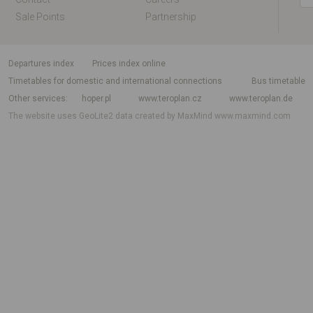
Sale Points
Partnership
departures index
Prices index online
Timetables for domestic and international connections
Bus timetable
Other services
hoper.pl
www.teroplan.cz
www.teroplan.de
The website uses GeoLite2 data created by MaxMind
www.maxmind.com