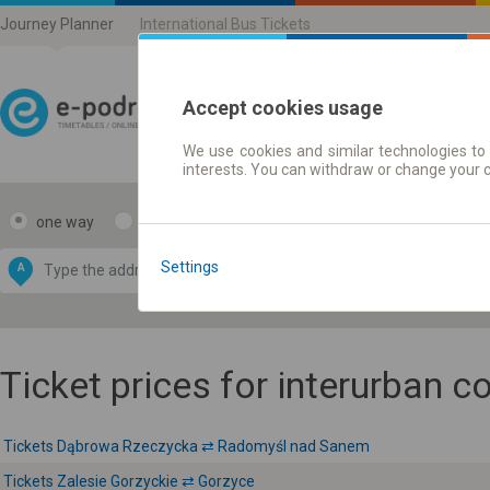
Journey Planner
International Bus Tickets
Accept cookies usage
We use cookies and similar technologies to 
Journey planner | Ticke
interests. You can withdraw or change your 
one way
return
Data CC-BY-SA
by
Settings
A
B
OpenStreetMap
GeoLite data by
e map
MaxMind
Ticket prices for interurban 
Tickets Dąbrowa Rzeczycka ⇄ Radomyśl nad Sanem
Tickets Zalesie Gorzyckie ⇄ Gorzyce